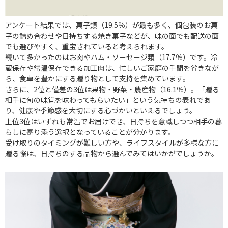
アンケート結果では、菓子類（19.5％）が最も多く、個包装のお菓
子の詰め合わせや日持ちする焼き菓子などが、味の面でも配送の面
でも選びやすく、重宝されていると考えられます。
続いて多かったのはお肉やハム・ソーセージ類（17.7％）です。冷
蔵保存や常温保存できる加工肉は、忙しいご家庭の手間を省きなが
ら、食卓を豊かにする贈り物として支持を集めています。
さらに、2位と僅差の3位は果物・野菜・農産物（16.1％）。「贈る
相手に旬の味覚を味わってもらいたい」という気持ちの表れであ
り、健康や季節感を大切にする心づかいといえるでしょう。
上位3位はいずれも常温でお届けでき、日持ちを意識しつつ相手の暮
らしに寄り添う選択となっていることが分かります。
受け取りのタイミングが難しい方や、ライフスタイルが多様な方に
贈る際は、日持ちのする品物から選んでみてはいかがでしょうか。