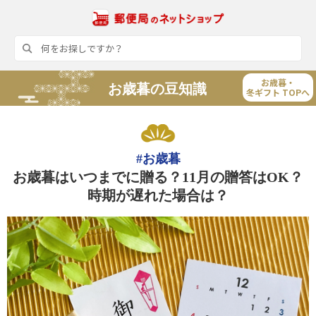
お歳暮・
お歳暮の豆知識
冬ギフト TOPへ
#お歳暮
お歳暮はいつまでに贈る？11月の贈答はOK？
時期が遅れた場合は？