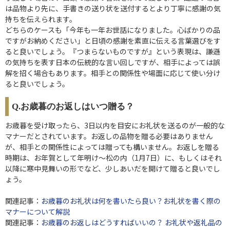
は品物より先に、手書きの送り状を送付するとより丁寧に感謝の気
持ちを伝えられます。
どちらのケースも「今年も一年お世話になりました。心ばかりの品
ですがお納めください」と日頃の感謝を素直に伝える言葉選びをす
ると良いでしょう。『つまらないものですが』という表現は、謙遜
の気持ちを表す日本の伝統的な言い回しですが、相手によっては誤
解を招く場合もあります。相手との関係性や場面に応じて使い分け
ると良いでしょう。
Q.お歳暮のお返しはいつ贈る？
お歳暮を受け取ったら、3日以内を目安にお礼状を送るのが一般的な
マナーだとされています。お返しの品物を贈る必要はありません
が、相手との関係性によっては贈っても構いません。お返しを贈る
時期は、お年賀として年明け～松の内（1月7日）に、もしくはそれ
以降に寒中見舞いの形でなど、少しあいだを開けて贈ると良いでし
ょう。
関連記事：
お歳暮のお礼状は何を書いたら良い？お礼状を書く際の
マナーについて解説
関連記事：
お歳暮のお返しはどうすればいいの？ お礼状や返礼品の