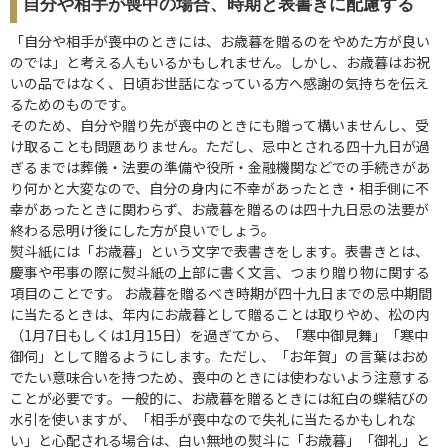
自分や相手が喪中の場合、時期と表書きに配慮する
「自分や相手が喪中のときには、お歳暮を贈るのをやめた方が良い
のでは」と考える人もいるかもしれません。しかし、お歳暮はお祝
いの品ではなく、日頃お世話になっている方へ感謝の気持ちを伝え
るためのものです。
そのため、自分や贈り先が喪中のときにも贈って構いませんし、受
け取ることも問題ありません。ただし、忌中とされる四十九日が過
ぎるまでは葬儀・法要の準備や役所・金融機関などでの手続きがあ
り何かと大変なので、自分の身内に不幸があったとき・相手側に不
幸があったときに関わらず、お歳暮を贈るのは四十九日忌の法要が
終わる忌明け後にした方が良いでしょう。
熨斗紙には「お歳暮」という文字で表書きをします。表書きとは、
慶事や弔事の際に熨斗紙の上部に書く文言、つまり贈り物に関する
項目のことです。 お歳暮を贈るべき時期が四十九日までの忌中期間
に当たるときは、年内にお歳暮として贈ることは取りやめ、松の内
（1月7日もしくは1月15日）を過ぎてから、「寒中御見舞」「寒中
御伺」として贈るようにします。ただし、「お年賀」の言葉はおめ
でたい意味合いを持つため、喪中のときには使わないよう注意する
ことが必要です。一般的に、お歳暮を贈るときには紅白の蝶結びの
水引を使いますが、「相手が喪中なので失礼に当たるかもしれな
い」と心配される場合は、白い無地の熨斗に「お歳暮」「御礼」と