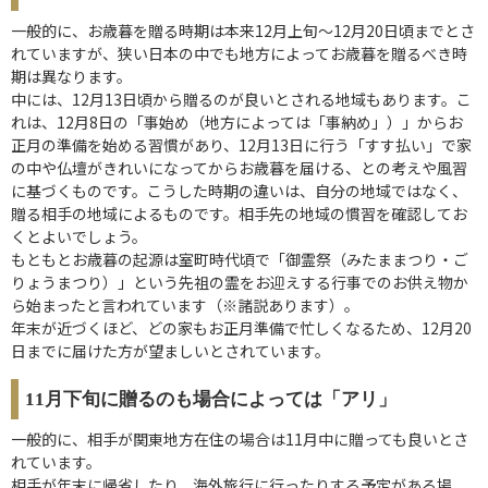
一般的に、お歳暮を贈る時期は本来12月上旬～12月20日頃までとさ
れていますが、狭い日本の中でも地方によってお歳暮を贈るべき時
期は異なります。
中には、12月13日頃から贈るのが良いとされる地域もあります。こ
れは、12月8日の「事始め（地方によっては「事納め」）」からお
正月の準備を始める習慣があり、12月13日に行う「すす払い」で家
の中や仏壇がきれいになってからお歳暮を届ける、との考えや風習
に基づくものです。こうした時期の違いは、自分の地域ではなく、
贈る相手の地域によるものです。相手先の地域の慣習を確認してお
くとよいでしょう。
もともとお歳暮の起源は室町時代頃で「御霊祭（みたままつり・ご
りょうまつり）」という先祖の霊をお迎えする行事でのお供え物か
ら始まったと言われています（※諸説あります）。
年末が近づくほど、どの家もお正月準備で忙しくなるため、12月20
日までに届けた方が望ましいとされています。
11月下旬に贈るのも場合によっては「アリ」
一般的に、相手が関東地方在住の場合は11月中に贈っても良いとさ
れています。
相手が年末に帰省したり、海外旅行に行ったりする予定がある場