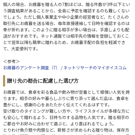
個人の場合、お歳暮を贈る人の7割ほどは、贈る件数が3件以下とい
う調査結果があることから、全員に予定を確認するのも難しくない
でしょう。ただし個人事業主や中小企業の経営者など、たくさんの
取引先にお歳暮を送る場合、毎年直接連絡して日時を確認するのは
骨が折れます。このように贈る相手が多い場合は、手渡しよりも配
送がおすすめです。ネット通販では相手先の情報を登録しておくこ
とで翌年以降も簡単に贈れるため、お歳暮手配の負担を軽減でき
て、大変便利です。
＜参考＞
お歳暮のアンケート調査（7） / ネットリサーチのマイボイスコム
贈り先の都合に配慮した選び方
お歳暮では、食卓を彩る食品や飲み物が定番として根強い人気を誇
ります。相手の好みや暮らしぶりに寄り添って選んだ品は、食卓を
豊かにし、感謝の心をあたたかく伝えてくれるはずです。
受け取りのタイミングが難しい方や、ライフスタイルが多様な方に
も安心して贈れるよう、日持ちのする品物も人気です。贈る相手の
ご都合やお好みに合わせて選ぶと、より喜ばれるでしょう。
とりわけ魚介類や肉類など、新鮮さが求められる贈り物は、保存方