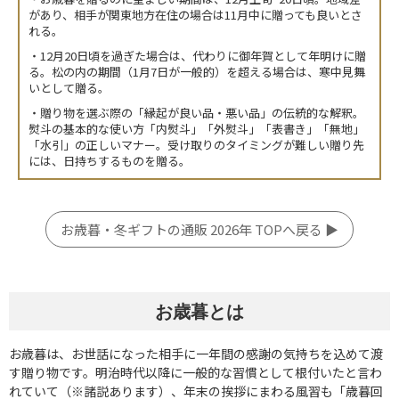
があり、相手が関東地方在住の場合は11月中に贈っても良いとさ
れる。
・12月20日頃を過ぎた場合は、代わりに御年賀として年明けに贈
る。松の内の期間（1月7日が一般的）を超える場合は、寒中見舞
いとして贈る。
・贈り物を選ぶ際の「縁起が良い品・悪い品」の伝統的な解釈。
熨斗の基本的な使い方「内熨斗」「外熨斗」「表書き」「無地」
「水引」の正しいマナー。受け取りのタイミングが難しい贈り先
には、日持ちするものを贈る。
お歳暮・冬ギフトの通販 2026年 TOPへ戻る ▶
お歳暮とは
お歳暮は、お世話になった相手に一年間の感謝の気持ちを込めて渡
す贈り物です。明治時代以降に一般的な習慣として根付いたと言わ
れていて（※諸説あります）、年末の挨拶にまわる風習も「歳暮回