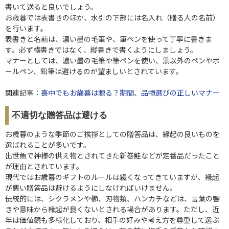
書いて送ると良いでしょう。
お歳暮では表書きのほか、水引の下部には名入れ（贈る人の名前）
を行います。
表書きと名前は、濃い墨の毛筆や、筆ペンを使って丁寧に書きま
す。必ず横書きではなく、縦書きで書くようにしましょう。
マナーとしては、濃い墨の毛筆や筆ペンを使い、黒以外のペンやボ
ールペン、鉛筆は避けるのが望ましいとされています。
関連記事：
喪中でもお歳暮は贈る？期間、品物選びの正しいマナー
不適切な贈答品は避ける
お歳暮のような季節のご挨拶としての贈答品は、縁起の良いものを
選ばれることが多いです。
出世魚で神様の供え物とされてきた新巻鮭などが定番品だったこと
が理由とされています。
現代ではお歳暮のギフトのルールは緩くなってきていますが、縁起
が悪い贈答品は避けるようにしなければいけません。
伝統的には、シクラメンや櫛、刃物類、ハンカチなどは、言葉の響
きや意味から縁起が良くないとされる場合があります。ただし、近
年は価値観も多様化しており、相手の好みや考え方を尊重して選ぶ