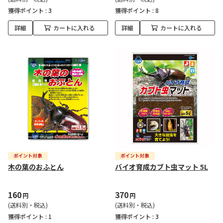
獲得ポイント :
3
獲得ポイント :
8
詳細
カートに入れる
詳細
カートに入れる
木の葉のおふとん
バイオ育成カブト虫マット 5L
160
370
円
円
(送料別・税込)
(送料別・税込)
獲得ポイント :
1
獲得ポイント :
3