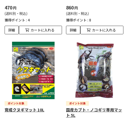
470
860
円
円
(送料別・税込)
(送料別・税込)
獲得ポイント :
4
獲得ポイント :
8
詳細
カートに入れる
詳細
カートに入れる
育成クヌギマット 10L
国産カブト・ノコギリ専用マッ
ト 5L