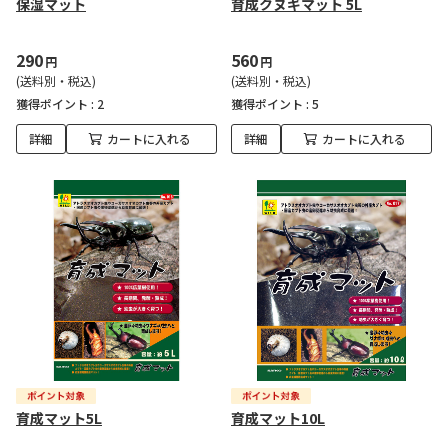
保湿マット
育成クヌギマット 5L
290
560
円
円
(送料別・税込)
(送料別・税込)
獲得ポイント :
2
獲得ポイント :
5
詳細
カートに入れる
詳細
カートに入れる
育成マット5L
育成マット10L