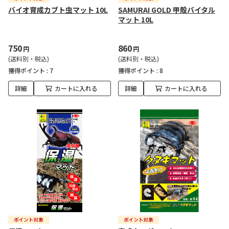
バイオ育成カブト虫マット 10L
SAMURAI GOLD 甲殻バイタル
マット 10L
750
860
円
円
(送料別・税込)
(送料別・税込)
獲得ポイント :
7
獲得ポイント :
8
詳細
カートに入れる
詳細
カートに入れる