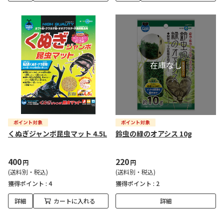
くぬぎジャンボ昆虫マット 4.5L
鈴虫の緑のオアシス 10g
400
220
円
円
(送料別・税込)
(送料別・税込)
獲得ポイント :
4
獲得ポイント :
2
詳細
カートに入れる
詳細