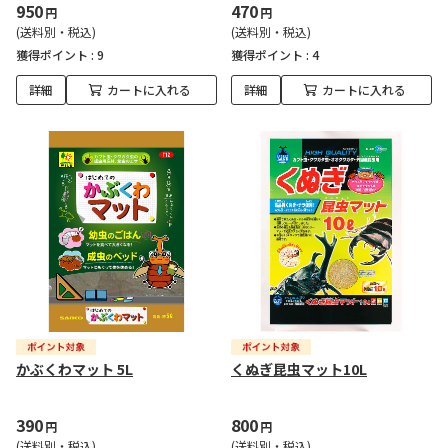
950
470
円
円
(送料別・税込)
(送料別・税込)
獲得ポイント :
9
獲得ポイント :
4
詳細
カートに入れる
詳細
カートに入れる
かぶくわマット 5L
くぬぎ昆虫マット10L
390
800
円
円
(送料別・税込)
(送料別・税込)