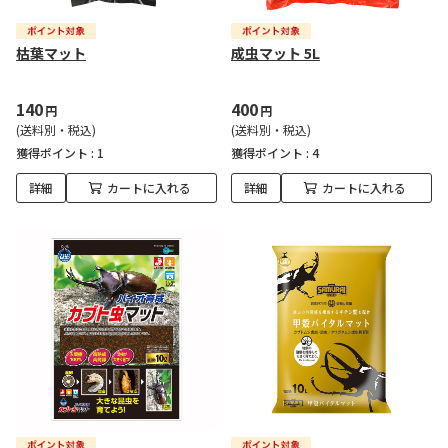
枯葉マット
成虫マット 5L
140
400
円
円
(送料別・税込)
(送料別・税込)
獲得ポイント :
1
獲得ポイント :
4
詳細
カートに入れる
詳細
カートに入れる