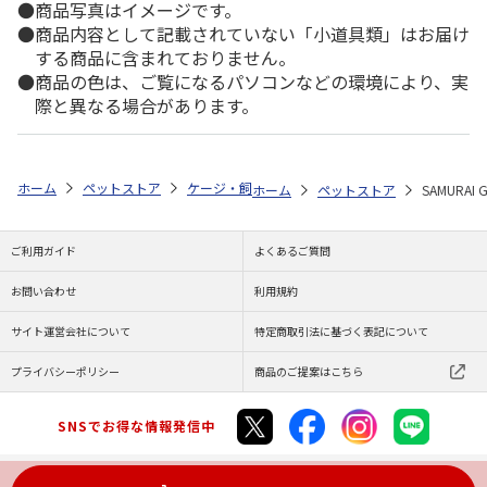
商品写真はイメージです。
商品内容として記載されていない「小道具類」はお届け
する商品に含まれておりません。
商品の色は、ご覧になるパソコンなどの環境により、実
際と異なる場合があります。
ホーム
ペットストア
ケージ・飼育その他用品
マット・床材（昆虫用
ホーム
ペットストア
SAMURAI
ご利用ガイド
よくあるご質問
お問い合わせ
利用規約
サイト運営会社について
特定商取引法に基づく表記について
プライバシーポリシー
商品のご提案はこちら
SNSでお得な情報発信中