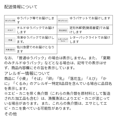
配送情報について
ゆうパック等でお届けしま
ゆうパケットでお届けします
す
チルドゆうパックでお届け
定形外郵便(簡易書留)でお届
します
けします
冷凍ゆうパックでお届けし
レターパックライトでお届け
ます。
します
佐川急便でのお届けとなり
ます
なお、「普通ゆうパック」の場合は表示しません。また、「夏期
のみチルドゆうパック」などとなる場合は、記号での表示はせ
ず、商品内容欄にその旨を表示しています。
アレルギー情報について
商品に「小麦」「そば」「卵」「乳」「落花生」「えび」「か
に」「くるみ」のアレルギー特定8品目を含んでいる場合に品目名
を表示します。
※エビ・カニを除く魚介類（これらの魚介類を原材料として製造
された加工品も含む）は、漁獲漁法によりエビ・カニが混じって
いる場合があります。 また、これらの魚介類は、エサとしてエ
ビ・カニを食べている可能性があります。
その他