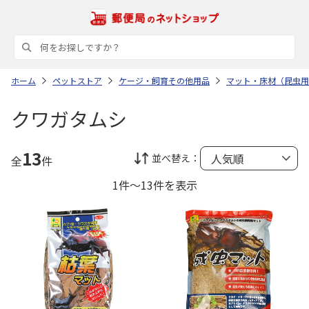
ホーム
ペットストア
ケージ・飼育その他用品
マット・床材（昆虫用
クワガタムシ
13
並べ替え：
全
件
1件～13件を表示