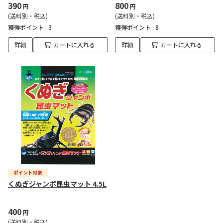
390
800
円
円
(送料別・税込)
(送料別・税込)
獲得ポイント :
3
獲得ポイント :
8
詳細
カートに入れる
詳細
カートに入れる
くぬぎジャンボ昆虫マット 4.5L
400
円
(送料別・税込)