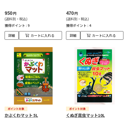
950
470
円
円
(送料別・税込)
(送料別・税込)
獲得ポイント :
9
獲得ポイント :
4
詳細
カートに入れる
詳細
カートに入れる
かぶくわマット 5L
くぬぎ昆虫マット10L