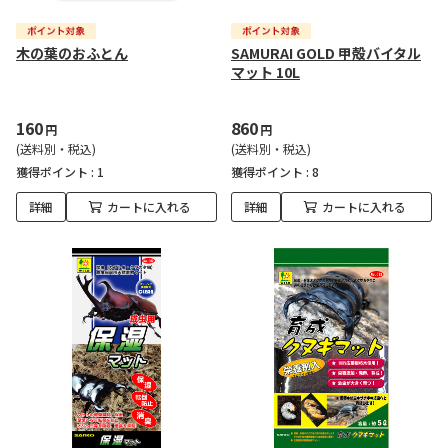
木の葉のおふとん
SAMURAI GOLD 甲殻バイタル
マット 10L
160
860
円
円
(送料別・税込)
(送料別・税込)
獲得ポイント :
1
獲得ポイント :
8
詳細
カートに入れる
詳細
カートに入れる