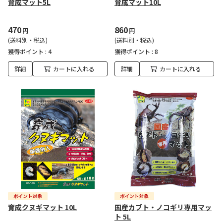
育成マット5L
育成マット10L
470
860
円
円
(送料別・税込)
(送料別・税込)
獲得ポイント :
4
獲得ポイント :
8
詳細
カートに入れる
詳細
カートに入れる
育成クヌギマット 10L
国産カブト・ノコギリ専用マッ
ト 5L