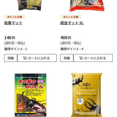
枯葉マット
成虫マット 5L
140
400
円
円
(送料別・税込)
(送料別・税込)
獲得ポイント :
1
獲得ポイント :
4
詳細
カートに入れる
詳細
カートに入れる