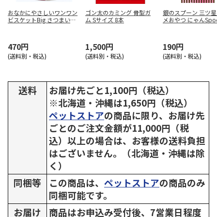
おなかにやさしいワンワン
ゴン太のカミング 骨型ガ
銀のスプーン 三ツ
ビスケットBig さつまいも
ム Sサイズ 8本
メおやつ にゃんSpoo
＆レバー風味 450g
種のアソートまぐろ
お味 40g
470円
1,500円
190円
(送料別・税込)
(送料別・税込)
(送料別・税込)
送料
お届け先ごと1,100円（税込）
※北海道・沖縄は1,650円（税込）
ペットストア
の商品に限り、お届け先
ごとのご注文金額が11,000円（税
込）以上の場合は、お客様の送料負担
はございません。（北海道・沖縄は除
く）
同梱等
この商品は、
ペットストア
の商品のみ
同梱可能です。
お届け
商品はお申込み受付後、7営業日程度