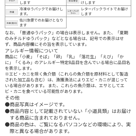
します
けします
冷凍ゆうパックでお届けし
レターパックライトでお届け
ます。
します
佐川急便でのお届けとなり
ます
なお、「普通ゆうパック」の場合は表示しません。また、「夏期
のみチルドゆうパック」などとなる場合は、記号での表示はせ
ず、商品内容欄にその旨を表示しています。
アレルギー情報について
商品に「小麦」「そば」「卵」「乳」「落花生」「えび」「か
に」「くるみ」のアレルギー特定8品目を含んでいる場合に品目名
を表示します。
※エビ・カニを除く魚介類（これらの魚介類を原材料として製造
された加工品も含む）は、漁獲漁法によりエビ・カニが混じって
いる場合があります。 また、これらの魚介類は、エサとしてエ
ビ・カニを食べている可能性があります。
その他
商品写真はイメージです。
商品内容として記載されていない「小道具類」はお届け
する商品に含まれておりません。
商品の色は、ご覧になるパソコンなどの環境により、実
際と異なる場合があります。