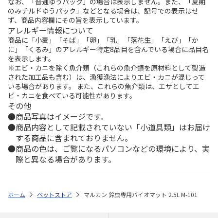
なお、「普通ゆうパック」の場合は表示しません。また、「夏期
のみチルドゆうパック」などとなる場合は、記号での表示はせ
ず、商品内容欄にその旨を表示しています。
アレルギー情報について
商品に「小麦」「そば」「卵」「乳」「落花生」「えび」「か
に」「くるみ」のアレルギー特定8品目を含んでいる場合に品目名
を表示します。
※エビ・カニを除く魚介類（これらの魚介類を原材料として製造
された加工品も含む）は、漁獲漁法によりエビ・カニが混じって
いる場合があります。 また、これらの魚介類は、エサとしてエ
ビ・カニを食べている可能性があります。
その他
商品写真はイメージです。
商品内容として記載されていない「小道具類」はお届け
する商品に含まれておりません。
商品の色は、ご覧になるパソコンなどの環境により、実
際と異なる場合があります。
ホーム
ペットストア
マルカン 鈴虫専用バイオマット 2.5L M-101