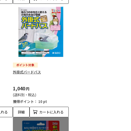
外掛式バードバス
1,040
円
(送料別・税込)
獲得ポイント：
10 pt
入れる
詳細
カートに入れる