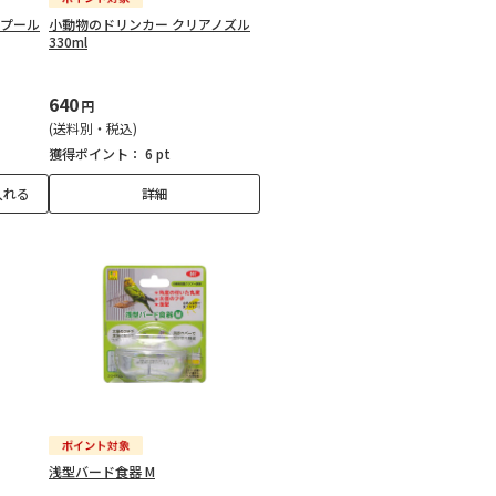
びプール
小動物のドリンカー クリアノズル
330ml
640
円
(送料別・税込)
獲得ポイント：
6 pt
入れる
詳細
浅型バード食器 M