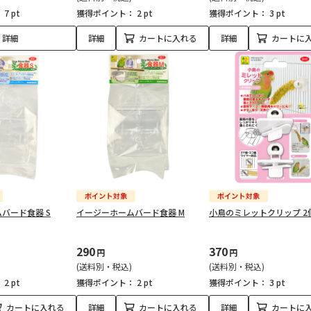
：
7 pt
獲得ポイント：
2 pt
獲得ポイント：
3 pt
詳細
詳細
カートに入れる
詳細
カートに
バード食器 S
イージーホームバード食器 M
小鳥のミレットクリップ 2
290
370
円
円
(送料別・税込)
(送料別・税込)
：
2 pt
獲得ポイント：
2 pt
獲得ポイント：
3 pt
カートに入れる
詳細
カートに入れる
詳細
カートに