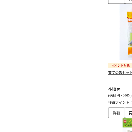
育ての親セッ
440
円
(送料別・税込)
獲得ポイント
詳細