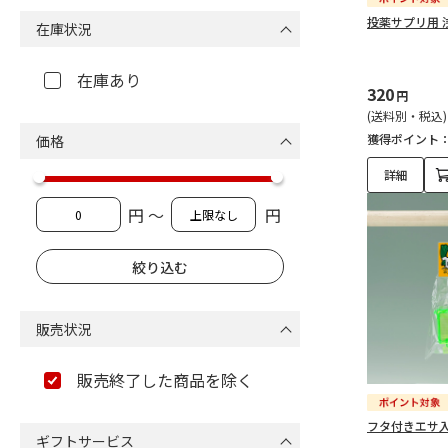
投薬サプリ用 
在庫状況
在庫あり
320
円
(送料別・税込)
獲得ポイント
価格
詳細
円 ～
円
販売状況
販売終了した商品を除く
フタ付きエサ入
ギフトサービス