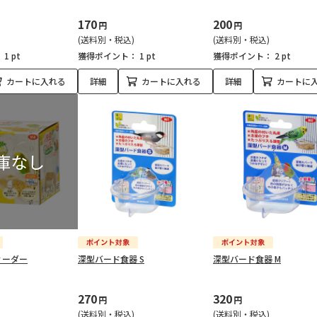
170
200
円
円
(送料別・税込)
(送料別・税込)
：
1 pt
獲得ポイント：
1 pt
獲得ポイント：
2 pt
カートに入れる
詳細
カートに入れる
詳細
カートに
ィーダー
深型バード食器 S
深型バード食器 M
270
320
円
円
(送料別・税込)
(送料別・税込)