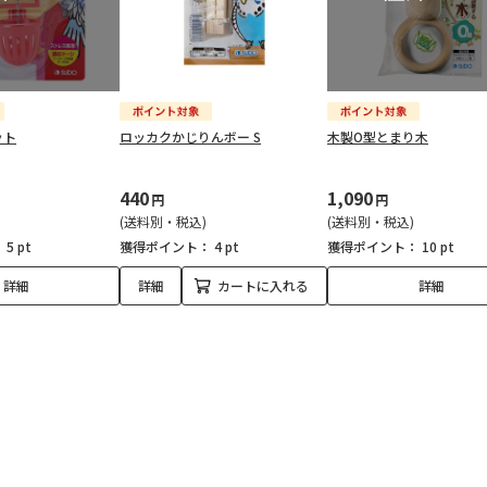
ット
ロッカクかじりんボー S
木製O型とまり木
440
1,090
円
円
(送料別・税込)
(送料別・税込)
：
5 pt
獲得ポイント：
4 pt
獲得ポイント：
10 pt
詳細
詳細
カートに入れる
詳細