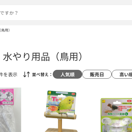
（鳥用）
・水やり用品（鳥用）
2件
を表示
人気順
販売日
高い
並べ替え：