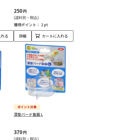
250
円
(送料別・税込)
獲得ポイント：
2 pt
入れる
詳細
カートに入れる
深型バード食器 L
370
円
(送料別・税込)