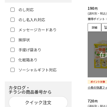
190
円
のし対応
(送料別・税込)
のし名入れ対応
獲得ポイント
詳細
メッセージカードあり
挨拶状
手提げ袋あり
化粧箱あり
ソーシャルギフト対応
カタログ・
小鳥の快適フ
チラシの商品番号から
720
円
(送料別・税込)