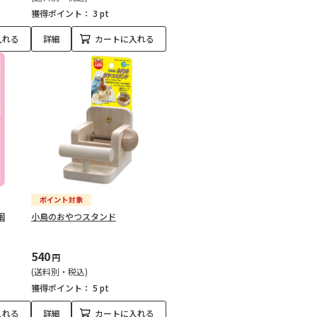
獲得ポイント：
3 pt
入れる
詳細
カートに入れる
個
小鳥のおやつスタンド
540
円
(送料別・税込)
獲得ポイント：
5 pt
入れる
詳細
カートに入れる