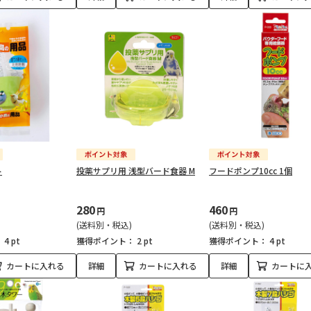
ト
投薬サプリ用 浅型バード食器 M
フードポンプ10cc 1個
280
460
円
円
(送料別・税込)
(送料別・税込)
：
4 pt
獲得ポイント：
2 pt
獲得ポイント：
4 pt
カートに入れる
詳細
カートに入れる
詳細
カートに