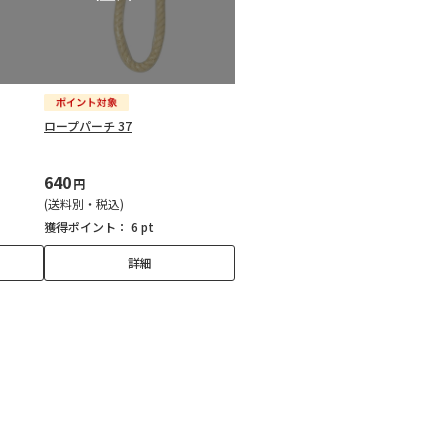
ロープパーチ 37
640
円
(送料別・税込)
獲得ポイント：
6 pt
詳細