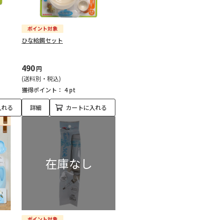
ひな給餌セット
490
円
(送料別・税込)
獲得ポイント：
4 pt
入れる
詳細
カートに入れる