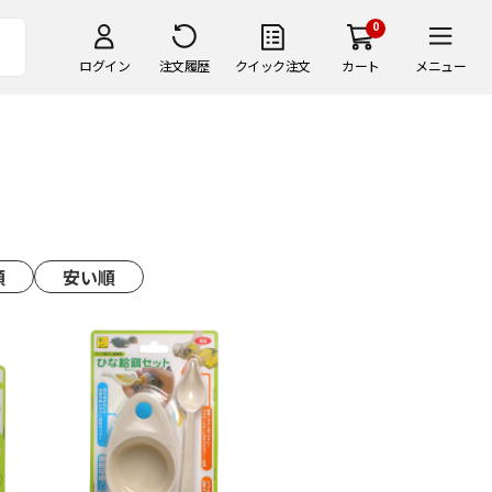
0
ログイン
注文履歴
クイック注文
カート
メニュー
順
安い順