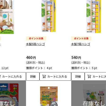
ー
木製5段ハシゴ
木製7段ハシゴ
460
540
円
円
(送料別・税込)
(送料別・税込)
：
12 pt
獲得ポイント：
4 pt
獲得ポイント：
5 pt
カートに入れる
詳細
カートに入れる
詳細
カートに