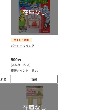
バードボウリング
500
円
(送料別・税込)
獲得ポイント：
5 pt
入れる
詳細