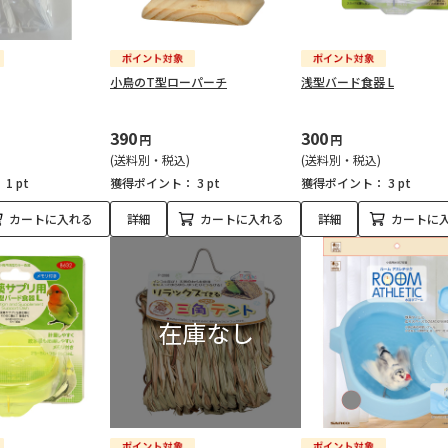
小鳥のT型ローパーチ
浅型バード食器 L
390
300
円
円
(送料別・税込)
(送料別・税込)
：
1 pt
獲得ポイント：
3 pt
獲得ポイント：
3 pt
カートに入れる
詳細
カートに入れる
詳細
カートに