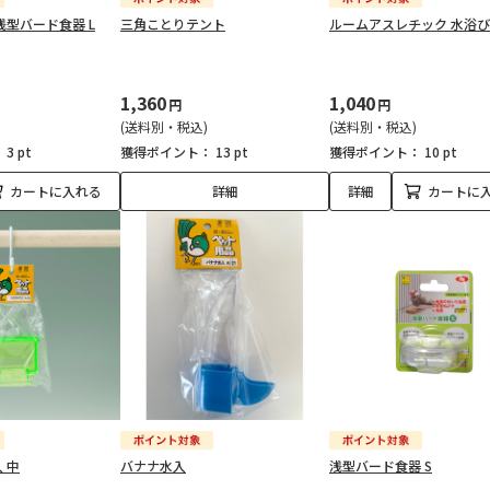
浅型バード食器 L
三角ことりテント
ルームアスレチック 水浴
1,360
1,040
円
円
(送料別・税込)
(送料別・税込)
：
3 pt
獲得ポイント：
13 pt
獲得ポイント：
10 pt
カートに入れる
詳細
詳細
カートに
 中
バナナ水入
浅型バード食器 S