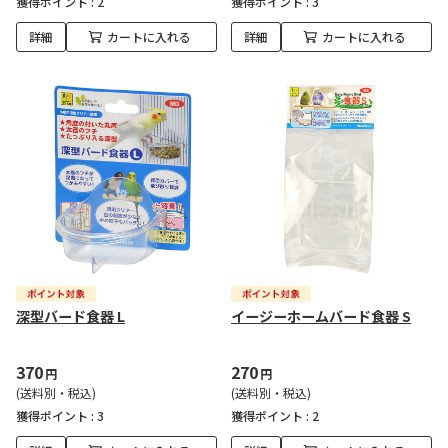
獲得ポイント :
2
獲得ポイント :
3
詳細
カートに入れる
詳細
カートに入れる
深型バード食器 L
イージーホームバード食器 S
370
270
円
円
(送料別・税込)
(送料別・税込)
獲得ポイント :
3
獲得ポイント :
2