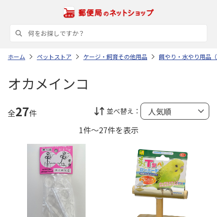
ホーム
ペットストア
ケージ・飼育その他用品
餌やり・水やり用品（
オカメインコ
27
並べ替え：
全
件
1件～27件を表示