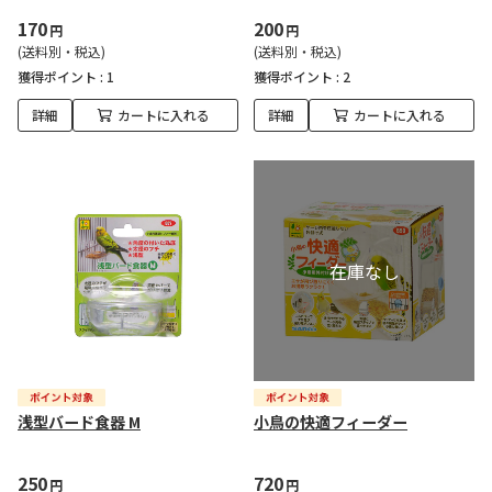
170
200
円
円
(送料別・税込)
(送料別・税込)
獲得ポイント :
1
獲得ポイント :
2
詳細
カートに入れる
詳細
カートに入れる
浅型バード食器 M
小鳥の快適フィーダー
250
720
円
円