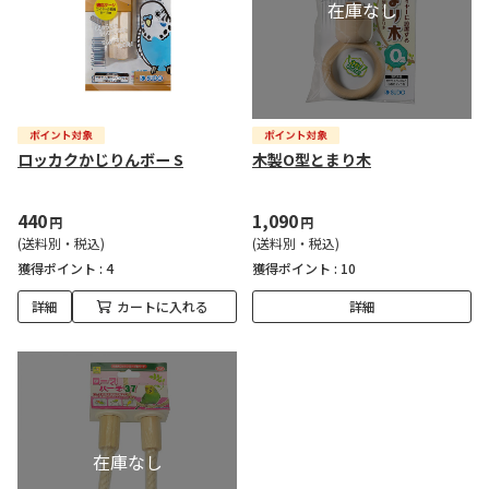
ロッカクかじりんボー S
木製O型とまり木
440
1,090
円
円
(送料別・税込)
(送料別・税込)
獲得ポイント :
4
獲得ポイント :
10
詳細
カートに入れる
詳細