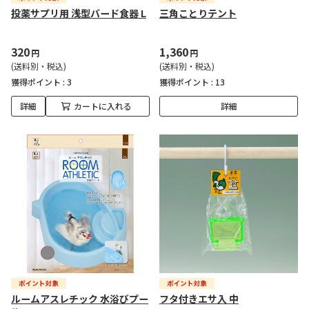
投薬サプリ用 浅型バード食器 L
三角ことりテント
320
1,360
円
円
(送料別・税込)
(送料別・税込)
獲得ポイント :
3
獲得ポイント :
13
詳細
カートに入れる
詳細
ルームアスレチック 水浴びプー
フタ付きエサ入 中