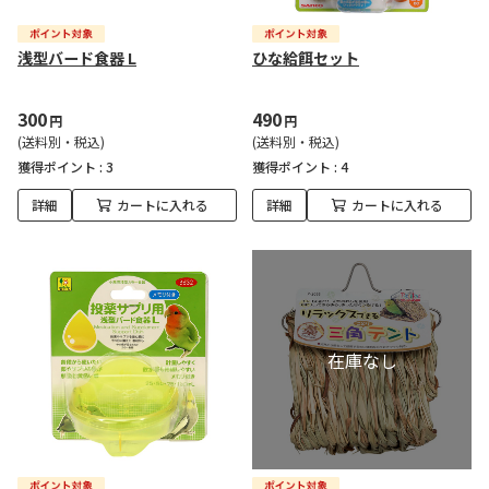
浅型バード食器 L
ひな給餌セット
300
490
円
円
(送料別・税込)
(送料別・税込)
獲得ポイント :
3
獲得ポイント :
4
詳細
カートに入れる
詳細
カートに入れる