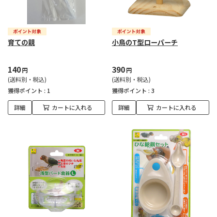
育ての親
小鳥のT型ローパーチ
140
390
円
円
(送料別・税込)
(送料別・税込)
獲得ポイント :
1
獲得ポイント :
3
詳細
カートに入れる
詳細
カートに入れる