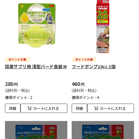
投薬サプリ用 浅型バード食器 M
フードポンプ10cc 1個
280
460
円
円
(送料別・税込)
(送料別・税込)
獲得ポイント :
2
獲得ポイント :
4
詳細
カートに入れる
詳細
カートに入れる