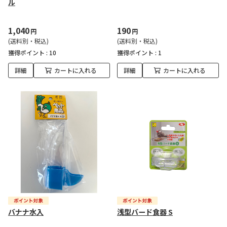
ル
1,040
190
円
円
(送料別・税込)
(送料別・税込)
獲得ポイント :
10
獲得ポイント :
1
詳細
カートに入れる
詳細
カートに入れる
バナナ水入
浅型バード食器 S