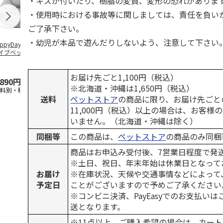
・キズが付いたり、樹脂の変質、変形の恐れがありま
・使用時における事故等に関しましては、責任を負い
ご了承下さい。
・幼児が本品で遊んだりしないよう、注意して下さい
ppyDays 2wayド
獣医師開発 ニオイ
デオトイレ 飛び散
銀のスプーン
イブベッド グレ
をとる砂専用 猫ト
らない消臭・抗菌サ
チ 健康に育
イレ ナチュラルグ
ンド 4L
こ用 まぐろ
レー
おに
…
お届け先ごと1,100円（税込）
,890円
1,550円
1,320円
120円
※北海道・沖縄は1,650円（税込）
送料別・税込)
(送料別・税込)
(送料別・税込)
(送料別・税込
送料
ペットストア
の商品に限り、お届け先ごと
11,000円（税込）以上の場合は、お客様
いません。（北海道・沖縄は除く）
同梱等
この商品は、
ペットストア
の商品のみ同梱
商品はお申込み受付後、7営業日程度で発
※土日、祝日、年末年始は休業日となって
お届け
※在庫状況、天候や交通事情などによって
予定日
ことがございますので予めご了承ください
※コンビニ決済、PayEasyでのお支払い
送となります。
※11点以上、ご購入希望の場合は、カート