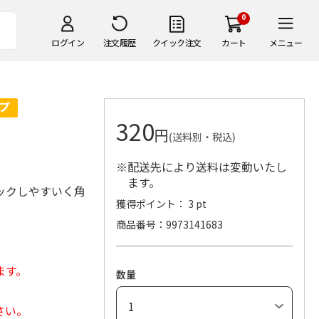
0
ログイン
注文履歴
クイック注文
カート
メニュー
320
円
(送料別・税込)
※配送先により送料は変動いたし
ます。
ックしやすいく角
獲得ポイント： 3 pt
商品番号
9973141683
ます。
数量
さい。