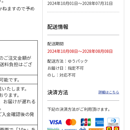
す。
2024年10月01日～2028年07月31日
かねますので予め
。
配送情報
 パウ
無添加良品 カムカ
ペット線香 虹のか
CIAO 香り立つクラ
つ子ね
ムデンタルコーン
なた フルーティフ
ンキー ちゅ～る和
・かつ
ぐるぐるボーン型 S
ローラルの香り
えBOX とりささ
…
…
配送期間
470円
590円
380円
2024年10月08日～2028年08月08日
)
(送料別・税込)
(送料別・税込)
(送料別・税込)
のご注文金額が
配送方法
ゆうパック
の送料負担はござ
お届け日
指定不可
のし
対応不可
可能です。
送いたします。
決済方法
詳細はこちら
おります。
、お届けが遅れる
。
下記の決済方法がご利用頂けます。
はご入金確認後の発
画面で「10+」を