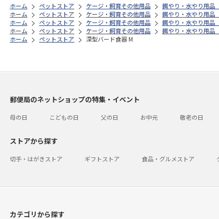
ホーム
ペットストア
ケージ・飼育その他用品
餌やり・水やり用品
ホーム
ペットストア
ケージ・飼育その他用品
餌やり・水やり用品
ホーム
ペットストア
ケージ・飼育その他用品
餌やり・水やり用品
ホーム
ペットストア
ケージ・飼育その他用品
餌やり・水やり用品
ホーム
ペットストア
深型バード食器 M
郵便局のネットショップの特集・イベント
母の日
こどもの日
父の日
お中元
敬老の日
ストアから探す
切手・はがきストア
ギフトストア
食品・グルメストア
カテゴリから探す