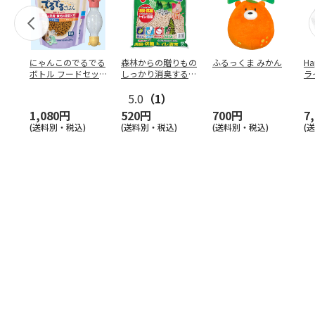
にゃんこのでるでる
森林からの贈りもの
ふるっくま みかん
Ha
ボトル フードセッ
しっかり消臭するひ
ラ
ト
のきの猫砂 7L
ー
5.0
（1）
1,080円
520円
700円
7
(送料別・税込)
(送料別・税込)
(送料別・税込)
(