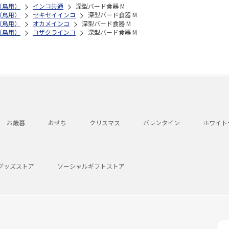
（鳥用）
インコ共通
深型バード食器 M
（鳥用）
セキセイインコ
深型バード食器 M
（鳥用）
オカメインコ
深型バード食器 M
（鳥用）
コザクラインコ
深型バード食器 M
お歳暮
おせち
クリスマス
バレンタイン
ホワイト
グッズストア
ソーシャルギフトストア