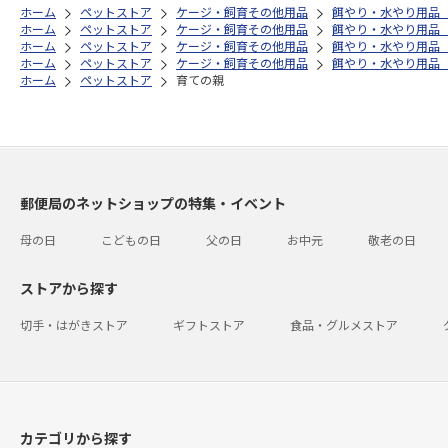
ホーム
ペットストア
ケージ・飼育その他用品
餌やり・水やり用品
ホーム
ペットストア
ケージ・飼育その他用品
餌やり・水やり用品
ホーム
ペットストア
ケージ・飼育その他用品
餌やり・水やり用品
ホーム
ペットストア
ケージ・飼育その他用品
餌やり・水やり用品
ホーム
ペットストア
育ての親
郵便局のネットショップの特集・イベント
母の日
こどもの日
父の日
お中元
敬老の日
ストアから探す
切手・はがきストア
ギフトストア
食品・グルメストア
カテゴリから探す