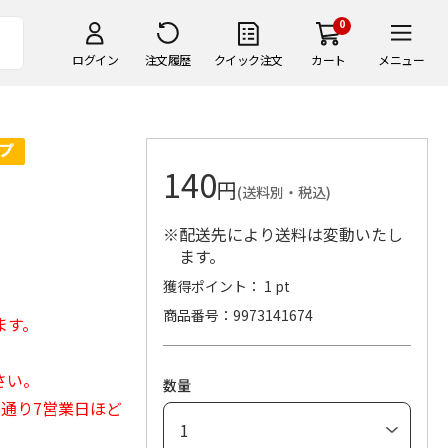
0
ログイン
注文履歴
クイック注文
カート
メニュー
140
円
(送料別・税込)
※配送先により送料は変動いたし
ます。
獲得ポイント： 1 pt
商品番号
9973141674
ます。
さい。
数量
常通り7営業日ほど