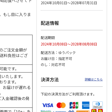
4回)食べさせて下
2024年10月01日～2028年07月31日
。もし目に入りま
配送情報
カムカ
銀のスプーン パウ
ペット線香 虹のか
CIAO 香り立つクラ
ーン
チ 健康に育つ子ね
なた フルーティフ
ンキー ちゅ～る和
ン型 S
こ用 まぐろ・かつ
ローラルの香り
えBOX とりささ
…
おに
…
配送期間
120円
590円
380円
2024年10月08日～2028年08月08日
)
(送料別・税込)
(送料別・税込)
(送料別・税込)
のご注文金額が
配送方法
ゆうパック
の送料負担はござ
お届け日
指定不可
のし
対応不可
可能です。
送いたします。
決済方法
詳細はこちら
おります。
、お届けが遅れる
。
下記の決済方法がご利用頂けます。
はご入金確認後の発
画面で「10+」を