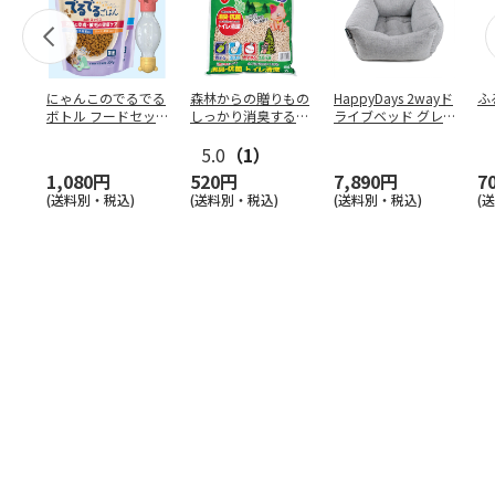
にゃんこのでるでる
森林からの贈りもの
HappyDays 2wayド
ふ
ボトル フードセッ
しっかり消臭するひ
ライブベッド グレ
ト
のきの猫砂 7L
ー
5.0
（1）
1,080円
520円
7,890円
7
(送料別・税込)
(送料別・税込)
(送料別・税込)
(