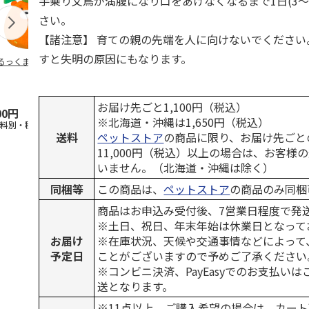
手乗り文鳥が満腹になり口をあけなくなるまで1日(3～
さい。
【諸注意】 育ての親の先端を人に向けないでください
すと失明の原因にもなります。
るっくま みかん
デオトイレ 飛び散
獣医師開発 ニオイ
無添加良品 
らない消臭・抗菌サ
をとる砂専用 猫ト
ムデンタルコ
ンド 4L
イレ ナチュラルグ
ぐるぐるボー
レー
…
お届け先ごと1,100円（税込）
00円
1,320円
1,550円
470円
※北海道・沖縄は1,650円（税込）
送料別・税込)
(送料別・税込)
(送料別・税込)
(送料別・税込
送料
ペットストア
の商品に限り、お届け先ごと
11,000円（税込）以上の場合は、お客様
いません。（北海道・沖縄は除く）
同梱等
この商品は、
ペットストア
の商品のみ同梱
商品はお申込み受付後、7営業日程度で発
※土日、祝日、年末年始は休業日となって
お届け
※在庫状況、天候や交通事情などによって
予定日
ことがございますので予めご了承ください
※コンビニ決済、PayEasyでのお支払い
送となります。
※11点以上、ご購入希望の場合は、カート