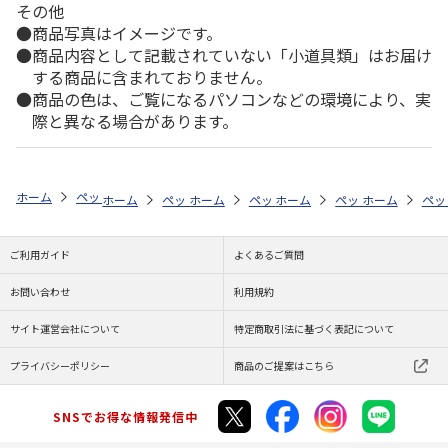
その他
商品写真はイメージです。
商品内容として記載されていない「小道具類」はお届け
する商品に含まれておりません。
商品の色は、ご覧になるパソコンなどの環境により、実
際と異なる場合があります。
ホーム
ペットストア
ケージ・飼育その他用品
餌やり・水やり用品（
ホーム
ペットストア
ホーム
ペットストア
ケージ・飼育その他用品
ホーム
ペットストア
ケージ・飼育その
ホーム
餌や
ペッ
ケ
ご利用ガイド
よくあるご質問
お問い合わせ
利用規約
サイト運営会社について
特定商取引法に基づく表記について
プライバシーポリシー
商品のご提案はこちら
SNSでお得な情報発信中