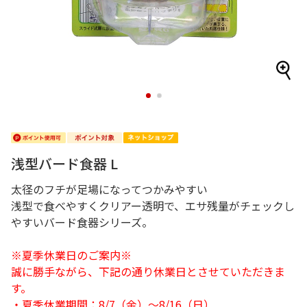
1
2
浅型バード食器 L
太径のフチが足場になってつかみやすい
浅型で食べやすくクリアー透明で、エサ残量がチェックし
やすいバード食器シリーズ。
※夏季休業日のご案内※
誠に勝手ながら、下記の通り休業日とさせていただきま
す。
・夏季休業期間：8/7（金）～8/16（日）