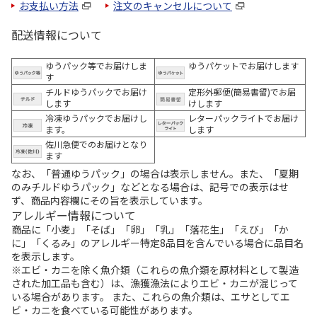
お支払い方法
注文のキャンセルについて
配送情報について
ゆうパック等でお届けしま
ゆうパケットでお届けします
す
チルドゆうパックでお届け
定形外郵便(簡易書留)でお届
します
けします
冷凍ゆうパックでお届けし
レターパックライトでお届け
ます。
します
佐川急便でのお届けとなり
ます
なお、「普通ゆうパック」の場合は表示しません。また、「夏期
のみチルドゆうパック」などとなる場合は、記号での表示はせ
ず、商品内容欄にその旨を表示しています。
アレルギー情報について
商品に「小麦」「そば」「卵」「乳」「落花生」「えび」「か
に」「くるみ」のアレルギー特定8品目を含んでいる場合に品目名
を表示します。
※エビ・カニを除く魚介類（これらの魚介類を原材料として製造
された加工品も含む）は、漁獲漁法によりエビ・カニが混じって
いる場合があります。 また、これらの魚介類は、エサとしてエ
ビ・カニを食べている可能性があります。