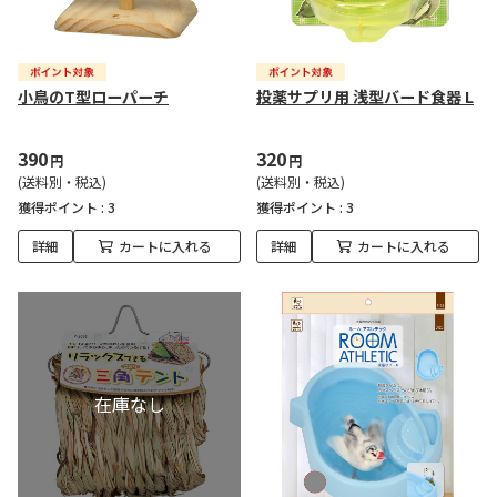
小鳥のT型ローパーチ
投薬サプリ用 浅型バード食器 L
390
320
円
円
(送料別・税込)
(送料別・税込)
獲得ポイント :
3
獲得ポイント :
3
詳細
カートに入れる
詳細
カートに入れる