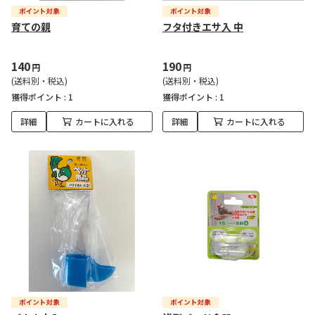
育ての親
フタ付きエサ入 中
140
190
円
円
(送料別・税込)
(送料別・税込)
獲得ポイント :
1
獲得ポイント :
1
詳細
カートに入れる
詳細
カートに入れる