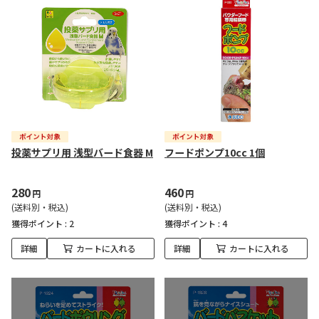
投薬サプリ用 浅型バード食器 M
フードポンプ10cc 1個
280
460
円
円
(送料別・税込)
(送料別・税込)
獲得ポイント :
2
獲得ポイント :
4
詳細
カートに入れる
詳細
カートに入れる