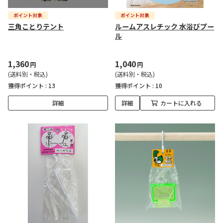
三角ことりテント
ルームアスレチック 水浴びプー
ル
1,360
1,040
円
円
(送料別・税込)
(送料別・税込)
獲得ポイント :
13
獲得ポイント :
10
詳細
詳細
カートに入れる