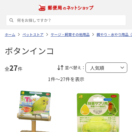
ホーム
ペットストア
ケージ・飼育その他用品
餌やり・水やり用品（
ボタンインコ
27
並べ替え：
全
件
1件～27件を表示