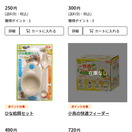
250
300
円
円
(送料別・税込)
(送料別・税込)
獲得ポイント :
2
獲得ポイント :
3
詳細
カートに入れる
詳細
カートに入れる
ひな給餌セット
小鳥の快適フィーダー
490
720
円
円