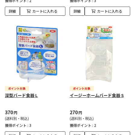
獲得ポイント :
2
獲得ポイント :
3
詳細
カートに入れる
詳細
カートに入れる
深型バード食器 L
イージーホームバード食器 S
370
270
円
円
(送料別・税込)
(送料別・税込)
獲得ポイント :
3
獲得ポイント :
2