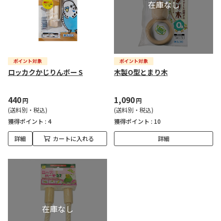
ロッカクかじりんボー S
木製O型とまり木
440
1,090
円
円
(送料別・税込)
(送料別・税込)
獲得ポイント :
4
獲得ポイント :
10
詳細
カートに入れる
詳細