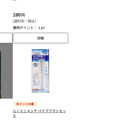
280
円
(送料別・税込)
獲得ポイント：
2 pt
詳細
らくミニメンテ パイプブラシセッ
ト