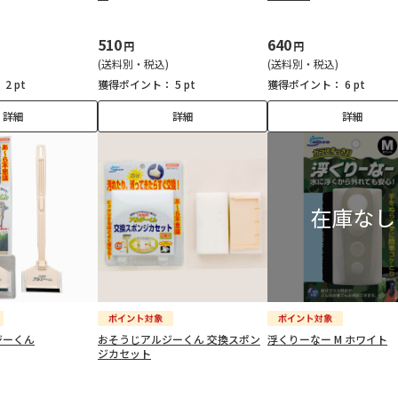
510
640
円
円
(送料別・税込)
(送料別・税込)
：
2 pt
獲得ポイント：
5 pt
獲得ポイント：
6 pt
詳細
詳細
詳細
ジーくん
おそうじアルジーくん 交換スポン
浮くりーなー M ホワイト
ジカセット