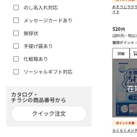
のし名入れ対応
おそうじラクラ
イト
メッセージカードあり
520
円
挨拶状
(送料別・税込)
獲得ポイント
手提げ袋あり
詳細
化粧箱あり
ソーシャルギフト対応
カタログ・
チラシの商品番号から
らくらくメンテ