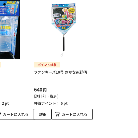
ファンキーズ10号 さかな迷彩柄
640
円
(送料別・税込)
：
2 pt
獲得ポイント：
6 pt
カートに入れる
詳細
カートに入れる