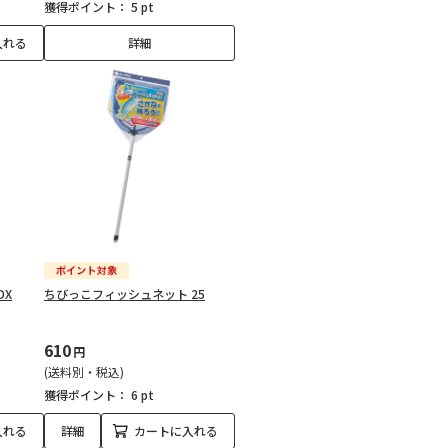
獲得ポイント：
5 pt
入れる
詳細
DX
ちびっこフィッシュネット 25
610
円
(送料別・税込)
獲得ポイント：
6 pt
入れる
詳細
カートに入れる