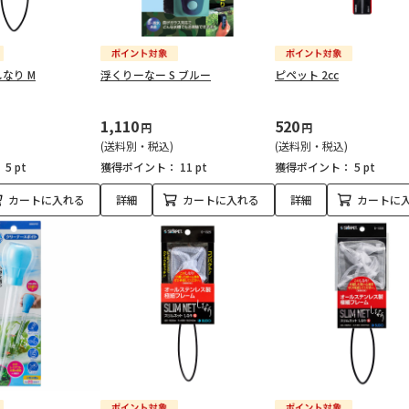
なり M
浮くりーなー S ブルー
ピペット 2cc
1,110
520
円
円
(送料別・税込)
(送料別・税込)
：
5 pt
獲得ポイント：
11 pt
獲得ポイント：
5 pt
カートに入れる
詳細
カートに入れる
詳細
カートに