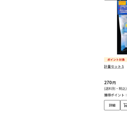
計量セット S
270
円
(送料別・税込)
獲得ポイント
詳細