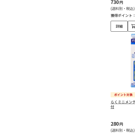
730
円
(送料別・税込)
獲得ポイント
詳細
らくミニメンテ
付
280
円
(送料別・税込)