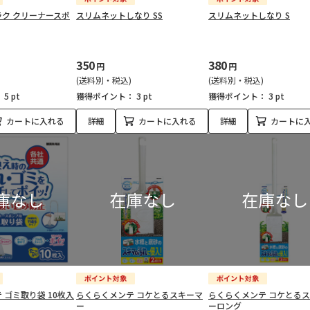
ク クリーナースポ
スリムネットしなり SS
スリムネットしなり S
350
380
円
円
(送料別・税込)
(送料別・税込)
：
5 pt
獲得ポイント：
3 pt
獲得ポイント：
3 pt
カートに入れる
詳細
カートに入れる
詳細
カートに
 ゴミ取り袋 10枚入
らくらくメンテ コケとるスキーマ
らくらくメンテ コケとる
ー
ーロング