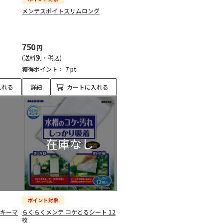
メンテスポイトスリムロング
750
円
(送料別・税込)
獲得ポイント：
7 pt
入れる
詳細
カートに入れる
スキーマ
らくらくメンテ コケとるシート 12
枚