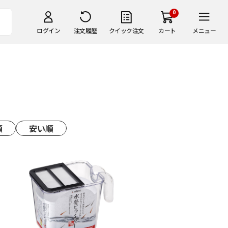
0
ログイン
注文履歴
クイック注文
カート
メニュー
順
安い順