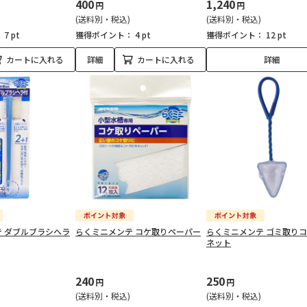
400
1,240
円
円
(送料別・税込)
(送料別・税込)
：
7 pt
獲得ポイント：
4 pt
獲得ポイント：
12 pt
カートに入れる
詳細
カートに入れる
詳細
 ダブルブラシヘラ
らくミニメンテ コケ取りペーパー
らくミニメンテ ゴミ取り
ネット
240
250
円
円
(送料別・税込)
(送料別・税込)