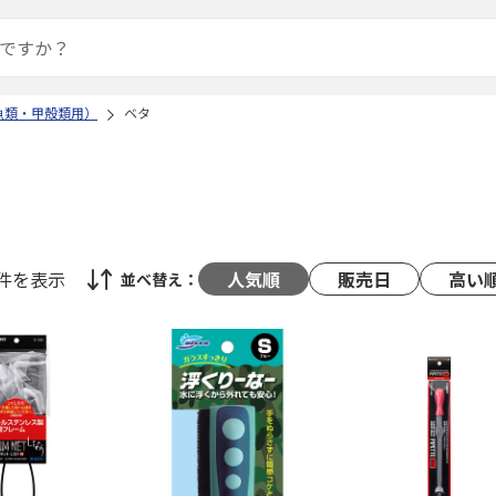
魚類・甲殻類用）
ベタ
6件
を表示
人気順
販売日
高い
並べ替え：