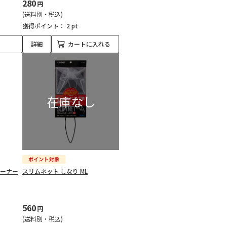
280
円
(送料別・税込)
獲得ポイント：
2 pt
詳細
カートに入れる
コーナー
スリムネット しなり ML
560
円
(送料別・税込)