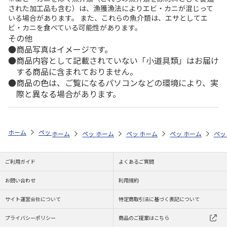
された加工品も含む）は、漁獲漁法によりエビ・カニが混じって
いる場合があります。 また、これらの魚介類は、エサとしてエ
ビ・カニを食べている可能性があります。
その他
商品写真はイメージです。
商品内容として記載されていない「小道具類」はお届け
する商品に含まれておりません。
商品の色は、ご覧になるパソコンなどの環境により、実
際と異なる場合があります。
ホーム
ペットストア
ケージ・飼育その他用品
メンテナンス用具（魚
ホーム
ペットストア
ホーム
ペットストア
ケージ・飼育その他用品
ホーム
ペットストア
ケージ・飼育その
ホーム
メン
ペッ
ケ
ご利用ガイド
よくあるご質問
お問い合わせ
利用規約
サイト運営会社について
特定商取引法に基づく表記について
プライバシーポリシー
商品のご提案はこちら