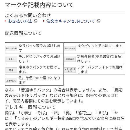
マークや記載内容について
よくあるお問い合わせ
お支払い方法
注文のキャンセルについて
配送情報について
ゆうパック等でお届けしま
ゆうパケットでお届けします
す
チルドゆうパックでお届け
定形外郵便(簡易書留)でお届
します
けします
冷凍ゆうパックでお届けし
レターパックライトでお届け
ます。
します
佐川急便でのお届けとなり
ます
なお、「普通ゆうパック」の場合は表示しません。また、「夏期
のみチルドゆうパック」などとなる場合は、記号での表示はせ
ず、商品内容欄にその旨を表示しています。
アレルギー情報について
商品に「小麦」「そば」「卵」「乳」「落花生」「えび」「か
に」「くるみ」のアレルギー特定8品目を含んでいる場合に品目名
を表示します。
※エビ・カニを除く魚介類（これらの魚介類を原材料として製造