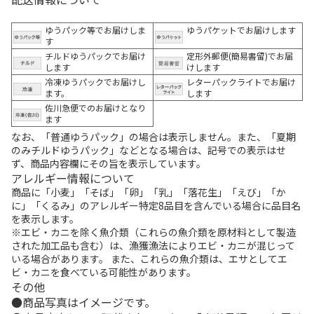
ゆうパック等でお届けしま
ゆうパケットでお届けします
す
チルドゆうパックでお届け
定形外郵便(簡易書留)でお届
します
けします
冷凍ゆうパックでお届けし
レターパックライトでお届け
ます。
します
佐川急便でのお届けとなり
ます
なお、「普通ゆうパック」の場合は表示しません。また、「夏期
のみチルドゆうパック」などとなる場合は、記号での表示はせ
ず、商品内容欄にその旨を表示しています。
アレルギー情報について
商品に「小麦」「そば」「卵」「乳」「落花生」「えび」「か
に」「くるみ」のアレルギー特定8品目を含んでいる場合に品目名
を表示します。
※エビ・カニを除く魚介類（これらの魚介類を原材料として製造
された加工品も含む）は、漁獲漁法によりエビ・カニが混じって
いる場合があります。 また、これらの魚介類は、エサとしてエ
ビ・カニを食べている可能性があります。
その他
商品写真はイメージです。