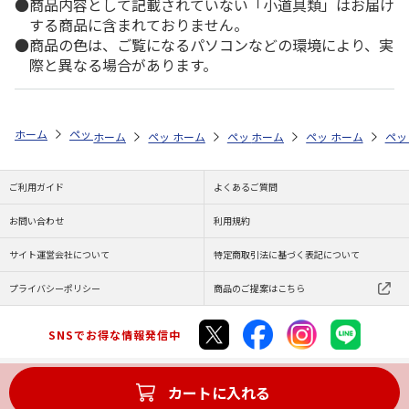
商品内容として記載されていない「小道具類」はお届け
する商品に含まれておりません。
商品の色は、ご覧になるパソコンなどの環境により、実
際と異なる場合があります。
ホーム
ペットストア
ケージ・飼育その他用品
メンテナンス用具（魚
ホーム
ペットストア
ホーム
ペットストア
ケージ・飼育その他用品
ホーム
ペットストア
ケージ・飼育その
ホーム
メン
ペッ
ケ
ご利用ガイド
よくあるご質問
お問い合わせ
利用規約
サイト運営会社について
特定商取引法に基づく表記について
プライバシーポリシー
商品のご提案はこちら
SNSでお得な情報発信中
カートに入れる
Copyright (C) JAPAN POST Co.,Ltd. All Rights Reserved.