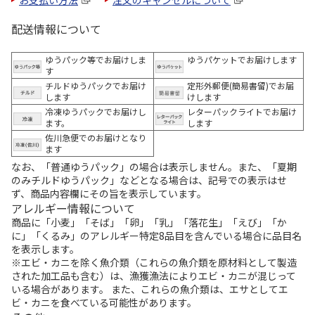
お支払い方法
注文のキャンセルについて
配送情報について
ゆうパック等でお届けしま
ゆうパケットでお届けします
す
チルドゆうパックでお届け
定形外郵便(簡易書留)でお届
します
けします
冷凍ゆうパックでお届けし
レターパックライトでお届け
ます。
します
佐川急便でのお届けとなり
ます
なお、「普通ゆうパック」の場合は表示しません。また、「夏期
のみチルドゆうパック」などとなる場合は、記号での表示はせ
ず、商品内容欄にその旨を表示しています。
アレルギー情報について
商品に「小麦」「そば」「卵」「乳」「落花生」「えび」「か
に」「くるみ」のアレルギー特定8品目を含んでいる場合に品目名
を表示します。
※エビ・カニを除く魚介類（これらの魚介類を原材料として製造
された加工品も含む）は、漁獲漁法によりエビ・カニが混じって
いる場合があります。 また、これらの魚介類は、エサとしてエ
ビ・カニを食べている可能性があります。