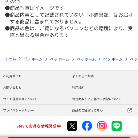
その他
商品写真はイメージです。
商品内容として記載されていない「小道具類」はお届け
する商品に含まれておりません。
商品の色は、ご覧になるパソコンなどの環境により、実
際と異なる場合があります。
ホーム
ペットストア
ケージ・飼育その他用品
メンテナンス用具（魚
ホーム
ペットストア
ホーム
ペットストア
ケージ・飼育その他用品
ホーム
ペットストア
ケージ・飼育その
ホーム
メン
ペッ
ケ
ご利用ガイド
よくあるご質問
お問い合わせ
利用規約
サイト運営会社について
特定商取引法に基づく表記について
プライバシーポリシー
商品のご提案はこちら
SNSでお得な情報発信中