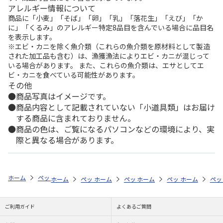
アレルギー情報について
商品に「小麦」「そば」「卵」「乳」「落花生」「えび」「か
に」「くるみ」のアレルギー特定8品目を含んでいる場合に品目名
を表示します。
※エビ・カニを除く魚介類（これらの魚介類を原材料として製造
された加工品も含む）は、漁獲漁法によりエビ・カニが混じって
いる場合があります。 また、これらの魚介類は、エサとしてエ
ビ・カニを食べている可能性があります。
その他
商品写真はイメージです。
商品内容として記載されていない「小道具類」はお届け
する商品に含まれておりません。
商品の色は、ご覧になるパソコンなどの環境により、実
際と異なる場合があります。
ホーム
ペットストア
ケージ・飼育その他用品
メンテナンス用具（魚
ホーム
ペットストア
ホーム
ペットストア
ケージ・飼育その他用品
ホーム
ペットストア
ケージ・飼育その
ホーム
メン
ペッ
ケ
ご利用ガイド
よくあるご質問