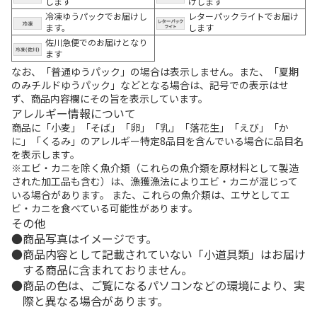
します
けします
冷凍ゆうパックでお届けし
レターパックライトでお届け
ます。
します
佐川急便でのお届けとなり
ます
なお、「普通ゆうパック」の場合は表示しません。また、「夏期
のみチルドゆうパック」などとなる場合は、記号での表示はせ
ず、商品内容欄にその旨を表示しています。
アレルギー情報について
商品に「小麦」「そば」「卵」「乳」「落花生」「えび」「か
に」「くるみ」のアレルギー特定8品目を含んでいる場合に品目名
を表示します。
※エビ・カニを除く魚介類（これらの魚介類を原材料として製造
された加工品も含む）は、漁獲漁法によりエビ・カニが混じって
いる場合があります。 また、これらの魚介類は、エサとしてエ
ビ・カニを食べている可能性があります。
その他
商品写真はイメージです。
商品内容として記載されていない「小道具類」はお届け
する商品に含まれておりません。
商品の色は、ご覧になるパソコンなどの環境により、実
際と異なる場合があります。