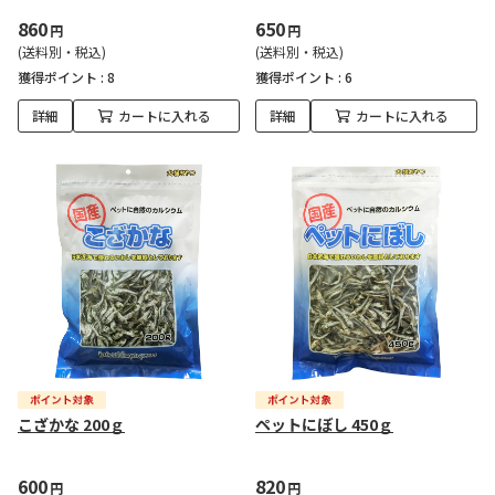
860
650
円
円
(送料別・税込)
(送料別・税込)
獲得ポイント :
8
獲得ポイント :
6
詳細
カートに入れる
詳細
カートに入れる
こざかな 200ｇ
ペットにぼし 450ｇ
600
820
円
円