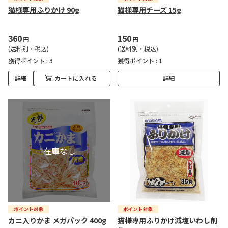
猫様専用ふりかけ 90g
猫様専用チーズ 15g
360
150
円
円
(送料別・税込)
(送料別・税込)
獲得ポイント :
3
獲得ポイント :
1
詳細
カートに入れる
詳細
カニ入りかま メガパック 400g
猫様専用ふりかけ減塩いわし削