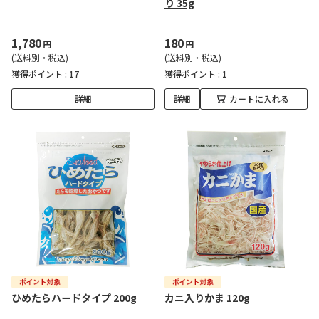
り 35g
1,780
180
円
円
(送料別・税込)
(送料別・税込)
獲得ポイント :
17
獲得ポイント :
1
詳細
詳細
カートに入れる
ひめたらハードタイプ 200g
カニ入りかま 120g