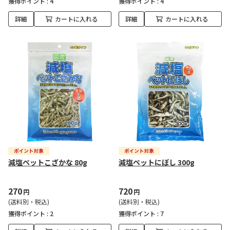
獲得ポイント :
4
獲得ポイント :
4
詳細
カートに入れる
詳細
カートに入れる
減塩ペットこざかな 80g
減塩ペットにぼし 300g
270
720
円
円
(送料別・税込)
(送料別・税込)
獲得ポイント :
2
獲得ポイント :
7