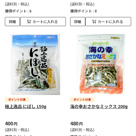
(送料別・税込)
(送料別・税込)
獲得ポイント :
6
獲得ポイント :
8
詳細
カートに入れる
詳細
カートに入れる
極上逸品 にぼし 150g
海の幸おさかなミックス 200g
400
480
円
円
(送料別・税込)
(送料別・税込)