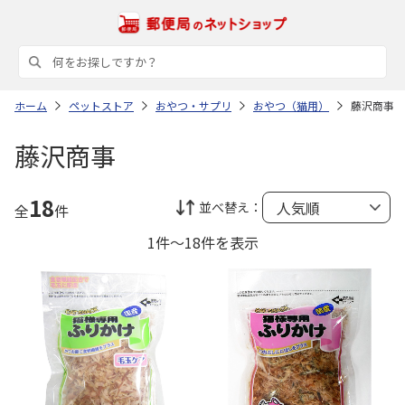
ホーム
ペットストア
おやつ・サプリ
おやつ（猫用）
藤沢商事
藤沢商事
18
並べ替え：
全
件
1件～18件を表示