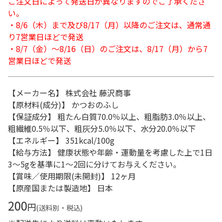
ご注文日によって発送日が異なりますのでご了承くださ
い。
・8/6（木）まで及び8/17（月）以降のご注文は、通常通
り7営業日ほどで発送
・8/7（金）～8/16（日）のご注文は、8/17（月）から7
営業日ほどで発送
【メーカー名】 株式会社 藤沢商事
【原材料(成分)】 かつおのふし
【保証成分】 粗たん白質70.0％以上、粗脂肪3.0％以上、
粗繊維0.5％以下、粗灰分5.0％以下、水分20.0％以下
【エネルギー】 351kcal/100g
【給与方法】 健康状態や年齢・運動量を考慮した上で1日
3～5gを基準に1～2回に分けてお与えください。
【賞味／使用期限(未開封)】 12ヶ月
【原産国または製造地】 日本
200
円
(送料別・税込)