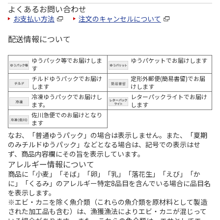
よくあるお問い合わせ
お支払い方法
注文のキャンセルについて
配送情報について
ゆうパック等でお届けしま
ゆうパケットでお届けします
す
チルドゆうパックでお届け
定形外郵便(簡易書留)でお届
します
けします
冷凍ゆうパックでお届けし
レターパックライトでお届け
ます。
します
佐川急便でのお届けとなり
ます
なお、「普通ゆうパック」の場合は表示しません。また、「夏期
のみチルドゆうパック」などとなる場合は、記号での表示はせ
ず、商品内容欄にその旨を表示しています。
アレルギー情報について
商品に「小麦」「そば」「卵」「乳」「落花生」「えび」「か
に」「くるみ」のアレルギー特定8品目を含んでいる場合に品目名
を表示します。
※エビ・カニを除く魚介類（これらの魚介類を原材料として製造
された加工品も含む）は、漁獲漁法によりエビ・カニが混じって