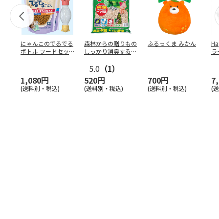
にゃんこのでるでる
森林からの贈りもの
ふるっくま みかん
Ha
ボトル フードセッ
しっかり消臭するひ
ラ
ト
のきの猫砂 7L
ー
5.0
（1）
1,080円
520円
700円
7
(送料別・税込)
(送料別・税込)
(送料別・税込)
(