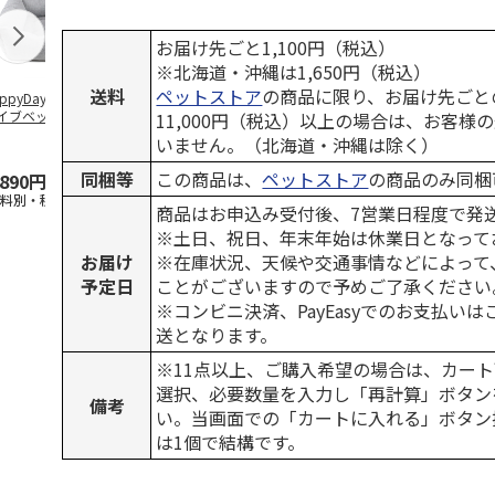
お届け先ごと1,100円（税込）
※北海道・沖縄は1,650円（税込）
送料
ペットストア
の商品に限り、お届け先ごと
ppyDays 2wayド
獣医師開発 ニオイ
デオトイレ 飛び散
無添加良品 
イブベッド グレ
をとる砂専用 猫ト
らない消臭・抗菌サ
ムデンタルコ
11,000円（税込）以上の場合は、お客様
イレ ナチュラルグ
ンド 4L
ぐるぐるボー
いません。（北海道・沖縄は除く）
レー
…
同梱等
この商品は、
ペットストア
の商品のみ同梱
,890円
1,550円
1,320円
470円
送料別・税込)
(送料別・税込)
(送料別・税込)
(送料別・税込
商品はお申込み受付後、7営業日程度で発
※土日、祝日、年末年始は休業日となって
お届け
※在庫状況、天候や交通事情などによって
予定日
ことがございますので予めご了承ください
※コンビニ決済、PayEasyでのお支払い
送となります。
※11点以上、ご購入希望の場合は、カート
選択、必要数量を入力し「再計算」ボタン
備考
い。当画面での「カートに入れる」ボタン
は1個で結構です。