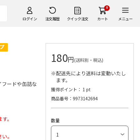
0
ログイン
注文履歴
クイック注文
カート
メニュー
180
円
(送料別・税込)
※配送先により送料は変動いたし
ます。
イフードや缶詰な
獲得ポイント： 1 pt
商品番号
9973142694
ます。
数量
さい。