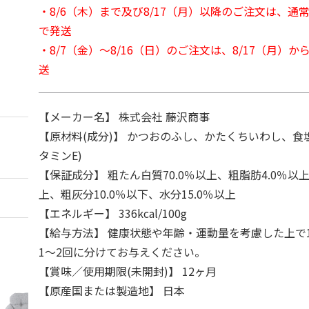
・8/6（木）まで及び8/17（月）以降のご注文は、通
で発送
・8/7（金）～8/16（日）のご注文は、8/17（月）
送
【メーカー名】 株式会社 藤沢商事
【原材料(成分)】 かつおのふし、かたくちいわし、食
タミンE)
【保証成分】 粗たん白質70.0％以上、粗脂肪4.0％以上
上、粗灰分10.0％以下、水分15.0％以上
【エネルギー】 336kcal/100g
【給与方法】 健康状態や年齢・運動量を考慮した上で1
1～2回に分けてお与えください。
【賞味／使用期限(未開封)】 12ヶ月
【原産国または製造地】 日本