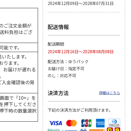
2024年12月09日～2028年07月31日
のご注文金額が
配送情報
カムカ
銀のスプーン パウ
ペット線香 虹のか
鈴虫の経木 3枚入
ーン
チ 健康に育つ子ね
なた フルーティフ
の送料負担はござ
ン型 S
こ用 まぐろ・かつ
ローラルの香り
おに
…
配送期間
可能です。
120円
590円
100円
2024年12月16日～2028年08月08日
)
(送料別・税込)
(送料別・税込)
(送料別・税込)
送いたします。
配送方法
ゆうパック
おります。
お届け日
指定不可
、お届けが遅れる
。
のし
対応不可
はご入金確認後の発
決済方法
詳細はこちら
画面で「10+」を
を押下してくださ
押下時の数量選択
下記の決済方法がご利用頂けます。