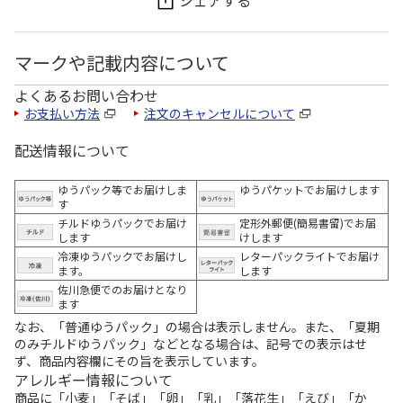
シェアする
マークや記載内容について
よくあるお問い合わせ
お支払い方法
注文のキャンセルについて
配送情報について
ゆうパック等でお届けしま
ゆうパケットでお届けします
す
チルドゆうパックでお届け
定形外郵便(簡易書留)でお届
します
けします
冷凍ゆうパックでお届けし
レターパックライトでお届け
ます。
します
佐川急便でのお届けとなり
ます
なお、「普通ゆうパック」の場合は表示しません。また、「夏期
のみチルドゆうパック」などとなる場合は、記号での表示はせ
ず、商品内容欄にその旨を表示しています。
アレルギー情報について
商品に「小麦」「そば」「卵」「乳」「落花生」「えび」「か