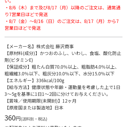
い。
・8/6（木）まで及び8/17（月）以降のご注文は、通常通
り7営業日ほどで発送
・8/7（金）～8/16（日）のご注文は、8/17（月）から7
営業日ほどで発送
【メーカー名】株式会社 藤沢商事
【原材料(成分)】かつおのふし、いわし、食塩、酸化防止
剤(ビタミンE)
【保証成分】粗たん白質70.0％以上、粗脂肪4.0％以上、
粗繊維3.0％以下、粗灰分10.0％以下、水分15.0％以下
【エネルギー】336kcal/100g
【給与方法】健康状態や年齢・運動量を考慮した上で1日
3～5gを基準に1日1～2回に分けてお与えください。
【賞味／使用期限(未開封)】12ヶ月
【原産国または製造地】日本
360
円
(送料別・税込)