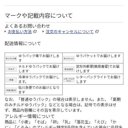
マークや記載内容について
よくあるお問い合わせ
お支払い方法
注文のキャンセルについて
配送情報について
ゆうパック等でお届けしま
ゆうパケットでお届けします
す
チルドゆうパックでお届け
定形外郵便(簡易書留)でお届
します
けします
冷凍ゆうパックでお届けし
レターパックライトでお届け
ます。
します
佐川急便でのお届けとなり
ます
なお、「普通ゆうパック」の場合は表示しません。また、「夏期
のみチルドゆうパック」などとなる場合は、記号での表示はせ
ず、商品内容欄にその旨を表示しています。
アレルギー情報について
商品に「小麦」「そば」「卵」「乳」「落花生」「えび」「か
に」「くるみ」のアレルギー特定8品目を含んでいる場合に品目名