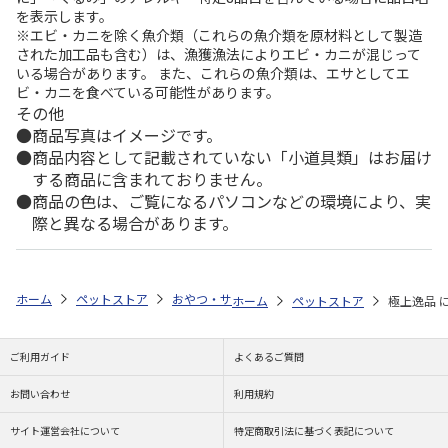
を表示します。
※エビ・カニを除く魚介類（これらの魚介類を原材料として製造
された加工品も含む）は、漁獲漁法によりエビ・カニが混じって
いる場合があります。 また、これらの魚介類は、エサとしてエ
ビ・カニを食べている可能性があります。
その他
商品写真はイメージです。
商品内容として記載されていない「小道具類」はお届け
する商品に含まれておりません。
商品の色は、ご覧になるパソコンなどの環境により、実
際と異なる場合があります。
ホーム
ペットストア
おやつ・サプリ
おやつ（猫用）
藤沢商事
ホーム
ペットストア
極上逸品 に
ご利用ガイド
よくあるご質問
お問い合わせ
利用規約
サイト運営会社について
特定商取引法に基づく表記について