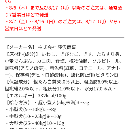
い。
・8/6（木）まで及び8/17（月）以降のご注文は、通常通
り7営業日ほどで発送
・8/7（金）～8/16（日）のご注文は、8/17（月）から7
営業日ほどで発送
【メーカー名】 株式会社 藤沢商事
【原材料(成分)】 いわし、きびなご、きす、たらすり身、
小麦でんぷん、カニ肉、食塩、植物油脂、ソルビトール、
調味料(アミノ酸等)、着色料(紅麹、コチニール、アナト
ー)、保存料(デヒトロ酢酸Na)、酸化防止剤(ビタミンE)
【保証成分】 粗たん白質58.0％以上、粗脂肪6.0％以上、
粗繊維2.0％以下、粗灰分11.0％以下、水分17.0％以下
【エネルギー】 332kcal/100g
【給与方法】 ・超小型犬(5kg未満)3～5g
・小型犬(5～10kg)5～8g
・中型犬(10～25kg)8～10g
・大型犬(25～40kg)10～15g