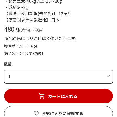
・超大型犬(40kg以上)15～20g
・成猫5～8g
【賞味／使用期限(未開封)】 12ヶ月
【原産国または製造地】 日本
480
円
(送料別・税込)
※配送先により送料は変動いたします。
獲得ポイント： 4 pt
商品番号
9973142691
数量
1
カートに入れる
お気に入りに登録する