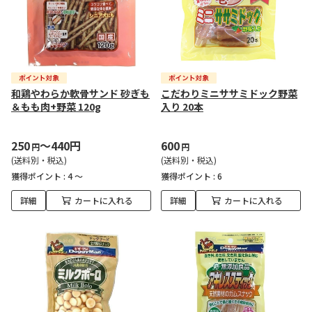
和鶏やわらか軟骨サンド 砂ぎも
こだわりミニササミドック野菜
＆もも肉+野菜 120g
入り 20本
250
～440円
600
円
円
(送料別・税込)
(送料別・税込)
獲得ポイント :
4 ～
獲得ポイント :
6
詳細
カートに入れる
詳細
カートに入れる