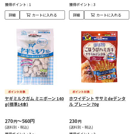
獲得ポイント :
1
獲得ポイント :
3
詳細
カートに入れる
詳細
カートに入れる
ヤギミルクガム ミニボーン 140
ホワイデント ササミdeデンタ
g(標準14本)
ル プレーン 70g
270
～560円
230
円
円
(送料別・税込)
(送料別・税込)
獲得ポイント :
3 ～
獲得ポイント :
2