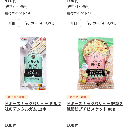
470
100
円
円
(送料別・税込)
(送料別・税込)
獲得ポイント :
4
獲得ポイント :
1
詳細
カートに入れる
詳細
カートに入れる
ドギースナックバリュー ミルク
ドギースナックバリュー 野菜入
味のデンタルガム 12本
低脂肪プチビスケット 80g
100
100
円
円