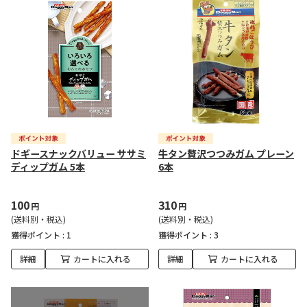
ドギースナックバリュー ササミ
牛タン贅沢つつみガム プレーン
ディップガム 5本
6本
100
310
円
円
(送料別・税込)
(送料別・税込)
獲得ポイント :
1
獲得ポイント :
3
詳細
カートに入れる
詳細
カートに入れる