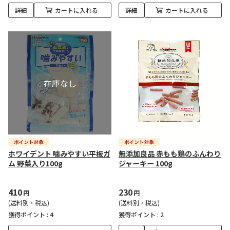
詳細
カートに入れる
詳細
カートに入れる
ホワイデント 噛みやすい平板ガ
無添加良品 赤もも鶏のふんわり
ム 野菜入り100g
ジャーキー 100g
410
230
円
円
(送料別・税込)
(送料別・税込)
獲得ポイント :
4
獲得ポイント :
2