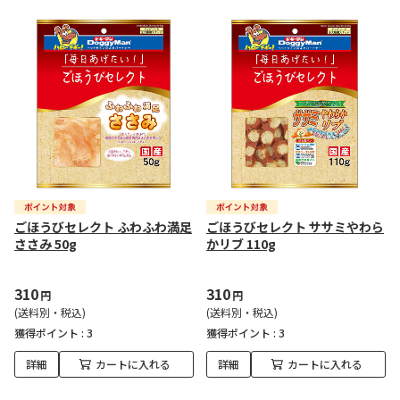
ごほうびセレクト ふわふわ満足
ごほうびセレクト ササミやわら
ささみ 50g
かリブ 110g
310
310
円
円
(送料別・税込)
(送料別・税込)
獲得ポイント :
3
獲得ポイント :
3
詳細
カートに入れる
詳細
カートに入れる