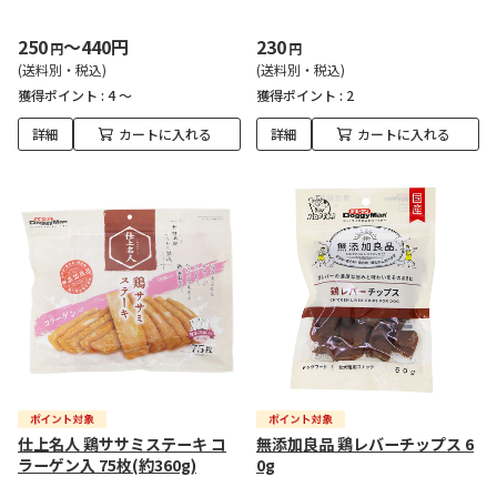
250
～440円
230
円
円
(送料別・税込)
(送料別・税込)
獲得ポイント :
4 ～
獲得ポイント :
2
詳細
カートに入れる
詳細
カートに入れる
仕上名人 鶏ササミステーキ コ
無添加良品 鶏レバーチップス 6
ラーゲン入 75枚(約360g)
0g