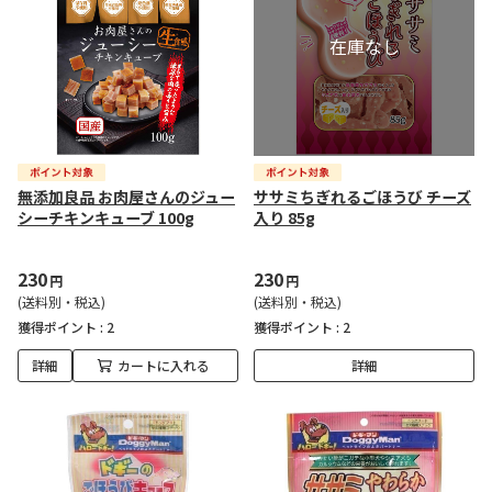
無添加良品 お肉屋さんのジュー
ササミちぎれるごほうび チーズ
シーチキンキューブ 100g
入り 85g
230
230
円
円
(送料別・税込)
(送料別・税込)
獲得ポイント :
2
獲得ポイント :
2
詳細
カートに入れる
詳細