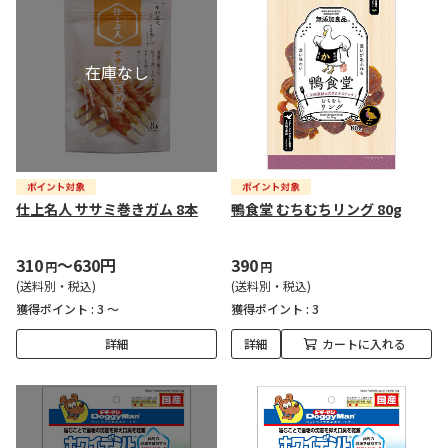
仕上名人 ササミ巻きガム 8本
鴨食堂 むちむちリング 80g
310
～630円
390
円
円
(送料別・税込)
(送料別・税込)
獲得ポイント :
3 ～
獲得ポイント :
3
詳細
詳細
カートに入れる