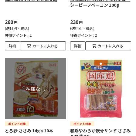
シービーフベーコン 100g
260
230
円
円
(送料別・税込)
(送料別・税込)
獲得ポイント :
2
獲得ポイント :
2
詳細
カートに入れる
詳細
カートに入れる
とろ紗 ささみ 14g×10本
和鶏やわらか軟骨サンド ささみ