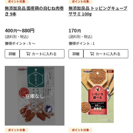
無添加良品 国産鶏の白むね肉巻
無添加良品 トッピングキューブ
き 9本
ササミ 100g
400
～880円
170
円
円
(送料別・税込)
(送料別・税込)
獲得ポイント :
5 ～
獲得ポイント :
1
詳細
カートに入れる
詳細
カートに入れる