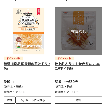
無添加良品 国産鶏の花けずり 2
仕上名人 ササミ巻きガム 20本
0g
(10本×2袋)
340
310
～630円
円
円
(送料別・税込)
(送料別・税込)
獲得ポイント :
3
獲得ポイント :
6 ～
詳細
カートに入れる
詳細