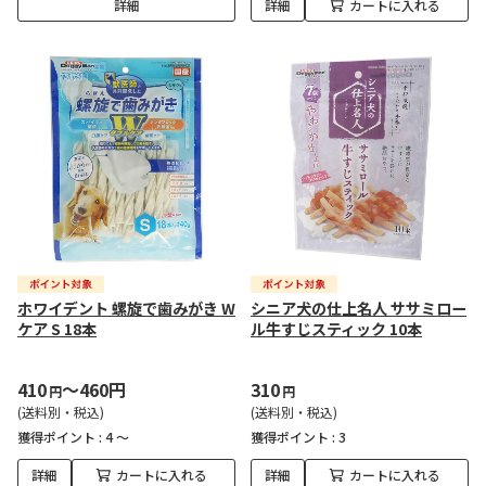
詳細
詳細
カートに入れる
ホワイデント 螺旋で歯みがき W
シニア犬の仕上名人 ササミロー
ケア S 18本
ル牛すじスティック 10本
410
～460円
310
円
円
(送料別・税込)
(送料別・税込)
獲得ポイント :
4 ～
獲得ポイント :
3
詳細
カートに入れる
詳細
カートに入れる