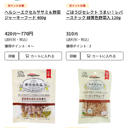
ヘルシーエクセルササミ＆野菜
ごほうびセレクト うまい！レバ
ジャーキーフード 400g
ースナック 緑黄色野菜入 120g
420
～770円
310
円
円
(送料別・税込)
(送料別・税込)
獲得ポイント :
4 ～
獲得ポイント :
3
詳細
カートに入れる
詳細
カートに入れる