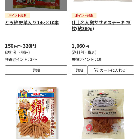
とろ紗 野菜入り 14g×10本
仕上名人 鶏ササミステーキ 75
枚(約360g)
150
～320円
1,060
円
円
(送料別・税込)
(送料別・税込)
獲得ポイント :
3 ～
獲得ポイント :
10
詳細
詳細
カートに入れる