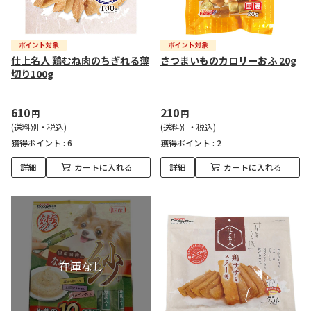
仕上名人 鶏むね肉のちぎれる薄
さつまいものカロリーおふ 20g
切り100g
610
210
円
円
(送料別・税込)
(送料別・税込)
獲得ポイント :
6
獲得ポイント :
2
詳細
カートに入れる
詳細
カートに入れる