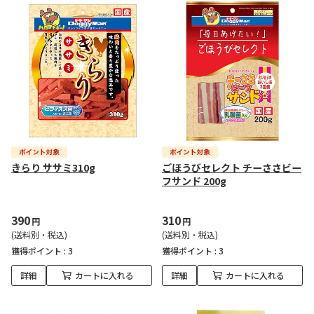
きらり ササミ310g
ごほうびセレクト チーささビー
フサンド 200g
390
310
円
円
(送料別・税込)
(送料別・税込)
獲得ポイント :
3
獲得ポイント :
3
詳細
カートに入れる
詳細
カートに入れる