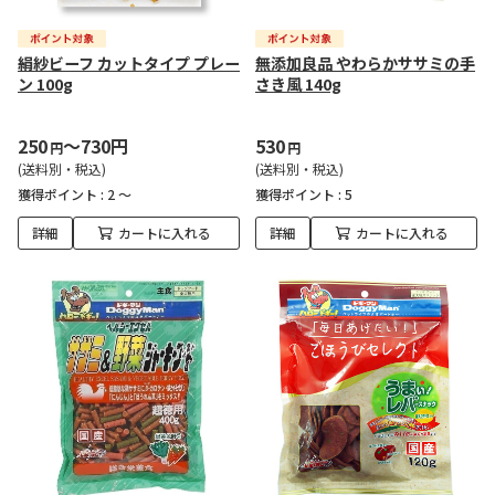
絹紗ビーフ カットタイプ プレー
無添加良品 やわらかササミの手
ン 100g
さき風 140g
250
～730円
530
円
円
(送料別・税込)
(送料別・税込)
獲得ポイント :
2 ～
獲得ポイント :
5
詳細
カートに入れる
詳細
カートに入れる