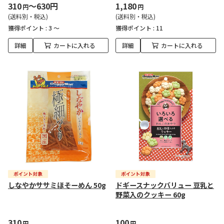
310
～630円
1,180
円
円
(送料別・税込)
(送料別・税込)
獲得ポイント :
3 ～
獲得ポイント :
11
詳細
カートに入れる
詳細
カートに入れる
しなやかササミほそーめん 50g
ドギースナックバリュー 豆乳と
野菜入のクッキー 60g
310
100
円
円