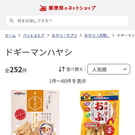
ホーム
ペットストア
おやつ・サプリ
おやつ（犬用）
ドギーマン
ドギーマンハヤシ
252
並べ替え：
全
件
1件～60件を表示