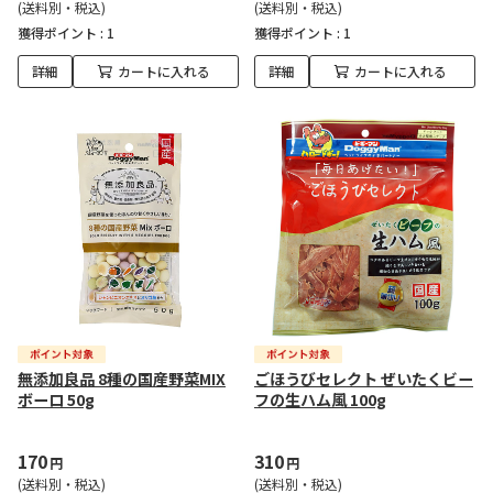
(送料別・税込)
(送料別・税込)
獲得ポイント :
1
獲得ポイント :
1
詳細
カートに入れる
詳細
カートに入れる
無添加良品 8種の国産野菜MIX
ごほうびセレクト ぜいたくビー
ボーロ 50g
フの生ハム風 100g
170
310
円
円
(送料別・税込)
(送料別・税込)