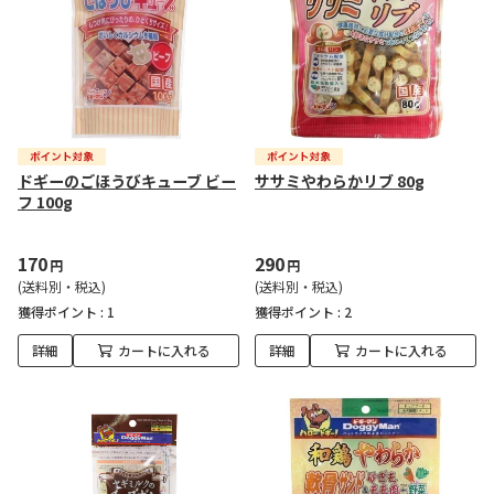
ドギーのごほうびキューブ ビー
ササミやわらかリブ 80g
フ 100g
170
290
円
円
(送料別・税込)
(送料別・税込)
獲得ポイント :
1
獲得ポイント :
2
詳細
カートに入れる
詳細
カートに入れる