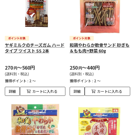
ヤギミルクのチーズガム ハード
和鶏やわらか軟骨サンド 砂ぎも
タイプ ツイスト SS 2本
＆もも肉+野菜 60g
270
～560円
250
～440円
円
円
(送料別・税込)
(送料別・税込)
獲得ポイント :
2 ～
獲得ポイント :
2 ～
詳細
カートに入れる
詳細
カートに入れる