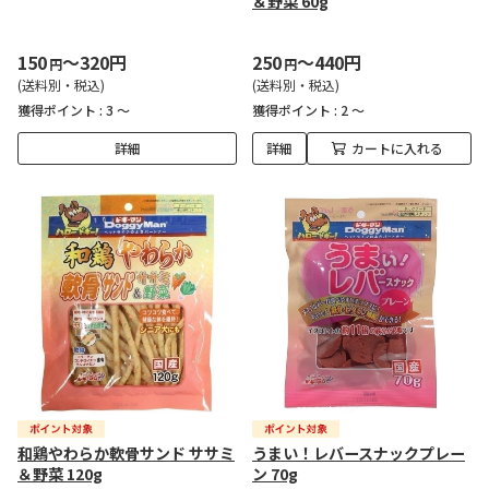
＆野菜 60g
150
～320円
250
～440円
円
円
(送料別・税込)
(送料別・税込)
獲得ポイント :
3 ～
獲得ポイント :
2 ～
詳細
詳細
カートに入れる
和鶏やわらか軟骨サンド ササミ
うまい！レバースナックプレー
＆野菜 120g
ン 70g