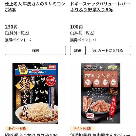
仕上名人 牛皮ガムのササミコン
ドギースナックバリュー レバー
ボ6本
ふりふり 野菜入り 50g
230
100
円
円
(送料別・税込)
(送料別・税込)
獲得ポイント :
2
獲得ポイント :
1
詳細
詳細
カートに入れる
絹紗 絹ふりかけ ささみ 50g
無添加良品 お肉屋さんのジュー