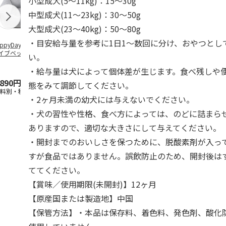
小型成犬(5～11kg)：15～30g
中型成犬(11～23kg)：30～50g
大型成犬(23～40kg)：50～80g
・目安給与量を参考に1日1～数回に分け、おやつとし
ppyDays 2wayド
獣医師開発 ニオイ
デオトイレ 飛び散
無添加良品 
イブベッド グレ
をとる砂専用 猫ト
らない消臭・抗菌サ
ムデンタルコ
い。
イレ ナチュラルグ
ンド 4L
ぐるぐるボー
レー
…
・給与量は犬によって個体差が生じます。食べ残しや
,890円
1,550円
1,320円
470円
態をみて調節してください。
送料別・税込)
(送料別・税込)
(送料別・税込)
(送料別・税込
・2ヶ月未満の幼犬には与えないでください。
・犬の習性や性格、食べ方によっては、のどに詰まら
ありますので、適切な大きさにして与えてください。
・開封までのおいしさを保つために、脱酸素剤が入っ
すが食品ではありません。誤飲防止のため、開封後は
ててください。
【賞味／使用期限(未開封)】12ヶ月
【原産国または製造地】中国
【保管方法】・本品は保存料、着色料、発色剤、酸化