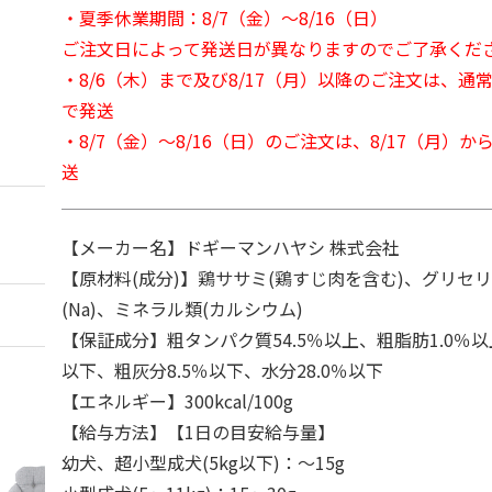
・夏季休業期間：8/7（金）～8/16（日）
ご注文日によって発送日が異なりますのでご了承くだ
・8/6（木）まで及び8/17（月）以降のご注文は、通
で発送
・8/7（金）～8/16（日）のご注文は、8/17（月）
送
【メーカー名】ドギーマンハヤシ 株式会社
【原材料(成分)】鶏ササミ(鶏すじ肉を含む)、グリセ
(Na)、ミネラル類(カルシウム)
【保証成分】粗タンパク質54.5％以上、粗脂肪1.0％以
以下、粗灰分8.5％以下、水分28.0％以下
【エネルギー】300kcal/100g
【給与方法】【1日の目安給与量】
幼犬、超小型成犬(5kg以下)：～15g