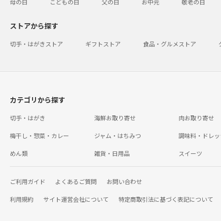
母の日
こどもの日
父の日
お中元
敬老の日
ストアから探す
切手・はがきストア
ギフトストア
食品・グルメストア
カテゴリから探す
切手・はがき
海鮮お取り寄せ
肉お取り寄せ
梅干し・惣菜・カレー
ジャム・はちみつ
調味料・ドレッ
めん類
雑貨・日用品
スイーツ
ご利用ガイド
よくあるご質問
お問い合わせ
利用規約
サイト運営会社について
特定商取引法に基づく表記について