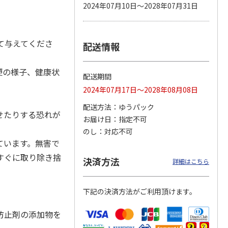
2024年07月10日～2028年07月31日
て与えてくださ
配送情報
カムカ
銀のスプーン パウ
ペット線香 虹のか
鈴虫の経木 3枚入
ーン
チ 健康に育つ子ね
なた フルーティフ
ン型 S
こ用 まぐろ・かつ
ローラルの香り
おに
…
便の様子、健康状
配送期間
120円
590円
100円
2024年07月17日～2028年08月08日
)
(送料別・税込)
(送料別・税込)
(送料別・税込)
配送方法
ゆうパック
せたりする恐れが
お届け日
指定不可
のし
対応不可
ています。無害で
すぐに取り除き捨
決済方法
詳細はこちら
下記の決済方法がご利用頂けます。
防止剤の添加物を