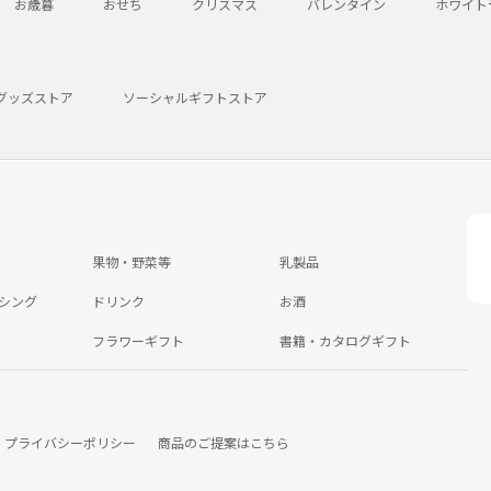
お歳暮
おせち
クリスマス
バレンタイン
ホワイト
グッズストア
ソーシャルギフトストア
果物・野菜等
乳製品
シング
ドリンク
お酒
フラワーギフト
書籍・カタログギフト
プライバシーポリシー
商品のご提案はこちら