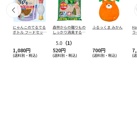
にゃんこのでるでる
森林からの贈りもの
ふるっくま みかん
Ha
ボトル フードセッ
しっかり消臭するひ
ラ
ト
のきの猫砂 7L
ー
5.0
（1）
1,080円
520円
700円
7
(送料別・税込)
(送料別・税込)
(送料別・税込)
(