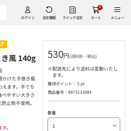
0
ログイン
注文履歴
クイック注文
カート
メニュー
530
円
風 140g
(送料別・税込)
※配送先により送料は変動いたし
品
ます。
間かけた手巻き風
獲得ポイント： 5 pt
わえます。手でち
商品番号
9973133084
食べやすい大きさ
化防止剤不使用。
数量
ます。