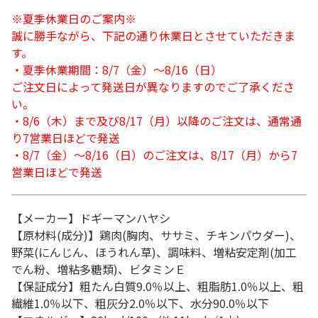
※夏季休業日のご案内※
誠に勝手ながら、下記の通り休業日とさせていただきま
す。
・夏季休業期間：8/7（金）～8/16（日）
ご注文日によって発送日が異なりますのでご了承くださ
い。
・8/6（木）まで及び8/17（月）以降のご注文は、通常通
り7営業日ほどで発送
・8/7（金）～8/16（日）のご注文は、8/17（月）から7
営業日ほどで発送
【メーカー】ドギーマンハヤシ
【原材料(成分)】鶏肉(胸肉、ササミ、チキンパウダー)、
野菜(にんじん、ほうれん草)、調味料、増粘安定剤(加工
でん粉、増粘多糖類)、ビタミンＥ
【保証成分】粗たん白質9.0％以上、粗脂肪1.0％以上、粗
繊維1.0％以下、粗灰分2.0％以下、水分90.0％以下