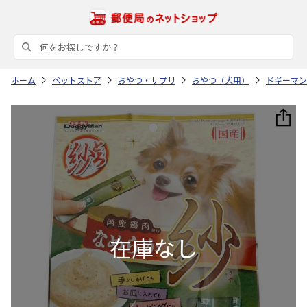
ホーム
ペットストア
おやつ・サプリ
おやつ（犬用）
ドギーマン