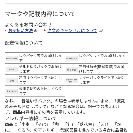
マークや記載内容について
よくあるお問い合わせ
お支払い方法
注文のキャンセルについて
配送情報について
ゆうパック等でお届けしま
ゆうパケットでお届けします
す
チルドゆうパックでお届け
定形外郵便(簡易書留)でお届
します
けします
冷凍ゆうパックでお届けし
レターパックライトでお届け
ます。
します
佐川急便でのお届けとなり
ます
なお、「普通ゆうパック」の場合は表示しません。また、「夏期
のみチルドゆうパック」などとなる場合は、記号での表示はせ
ず、商品内容欄にその旨を表示しています。
アレルギー情報について
商品に「小麦」「そば」「卵」「乳」「落花生」「えび」「か
に」「くるみ」のアレルギー特定8品目を含んでいる場合に品目名