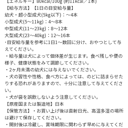
【エネルギー】80kcal/100g (約11kcal／1本)
【給与方法】【1日の目安給与量】
幼犬・超小型成犬(5kg以下)：～4本
小型成犬(5～11kg)：4～8本
中型成犬(11～23kg)：8～12本
大型成犬(23～40kg)：12～16本
･目安給与量を参考に1日1～数回に分け、おやつとして与
えてください。
・給与量は犬によって個体差が生じます。食べ残しや便の
様子、健康状態をみて調節してください。
・2ヶ月未満の幼犬には与えないでください。
・犬の習性や性格、食べ方によっては、のどに詰まらせた
りする恐れがありますので、十分に注意して与えてくださ
い。
・犬が袋を誤飲しないよう注意してください。
【原産国または製造地】日本
【保管方法】・お買い上げ後は直射日光、高温多湿の場所
は避けて保存してください。
・開封後は冷蔵し、賞味期限に関わらず早めに与えてくだ