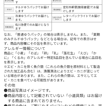
す
チルドゆうパックでお届け
定形外郵便(簡易書留)でお届
します
けします
冷凍ゆうパックでお届けし
レターパックライトでお届け
ます。
します
佐川急便でのお届けとなり
ます
なお、「普通ゆうパック」の場合は表示しません。また、「夏期
のみチルドゆうパック」などとなる場合は、記号での表示はせ
ず、商品内容欄にその旨を表示しています。
アレルギー情報について
商品に「小麦」「そば」「卵」「乳」「落花生」「えび」「か
に」「くるみ」のアレルギー特定8品目を含んでいる場合に品目名
を表示します。
※エビ・カニを除く魚介類（これらの魚介類を原材料として製造
された加工品も含む）は、漁獲漁法によりエビ・カニが混じって
いる場合があります。 また、これらの魚介類は、エサとしてエ
ビ・カニを食べている可能性があります。
その他
商品写真はイメージです。
商品内容として記載されていない「小道具類」はお届け
する商品に含まれておりません。
商品の色は、ご覧になるパソコンなどの環境により、実