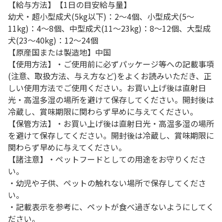
【給与方法】【1日の目安給与量】
幼犬・超小型成犬(5kg以下)：2～4個、小型成犬(5～
11kg)：4～8個、中型成犬(11～23kg)：8～12個、大型成
犬(23～40kg)：12～24個
【原産国または製造地】中国
【使用方法】・ご使用前に必ずパッケージ等への記載事項
(注意、取扱方法、与え方など)をよくお読みいただき、正
しい使用方法でご使用ください。お買い上げ後は直射日
光・高温多湿の場所を避けて保存してください。開封後は
冷蔵し、賞味期限に関わらず早めに与えてください。
【保管方法】・お買い上げ後は直射日光・高温多湿の場所
を避けて保存してください。開封後は冷蔵し、賞味期限に
関わらず早めに与えてください。
【諸注意】・ペットフードとしての用途をお守りくださ
い。
・幼児や子供、ペットの触れない場所で保存してくださ
い。
・記載表示を参考に、ペットが食べ過ぎないようにしてく
ださい。