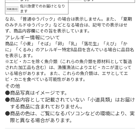
佐川急便でのお届けとなり
ます
なお、「普通ゆうパック」の場合は表示しません。また、「夏期
のみチルドゆうパック」などとなる場合は、記号での表示はせ
ず、商品内容欄にその旨を表示しています。
アレルギー情報について
商品に「小麦」「そば」「卵」「乳」「落花生」「えび」「か
に」「くるみ」のアレルギー特定8品目を含んでいる場合に品目名
を表示します。
※エビ・カニを除く魚介類（これらの魚介類を原材料として製造
された加工品も含む）は、漁獲漁法によりエビ・カニが混じって
いる場合があります。 また、これらの魚介類は、エサとしてエ
ビ・カニを食べている可能性があります。
その他
商品写真はイメージです。
商品内容として記載されていない「小道具類」はお届け
する商品に含まれておりません。
商品の色は、ご覧になるパソコンなどの環境により、実
際と異なる場合があります。