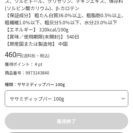
ス、ソルビトール、グリセリン、チキンエキス、保存料
(ソルビン酸カリウム)、β-カロテン
【保証成分】 粗たん白質36.0％以上、粗脂肪0.5％以上、
粗繊維1.0％以下、粗灰分5.0％以下、水分23.0％以下
【エネルギー】 320kcal/100g
【賞味／使用期限(未開封)】 540日
【原産国または製造地】 中国
460
円
(送料別・税込)
獲得ポイント： 4 pt
商品番号
9973143840
種類：ササミディップバー 100g