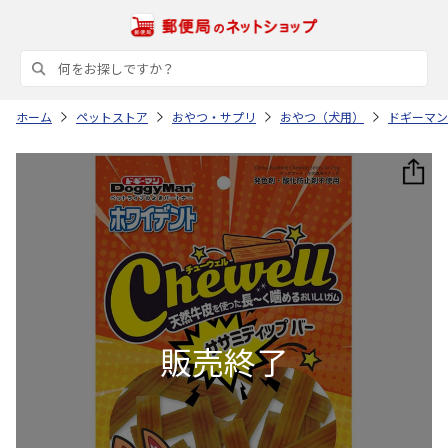
ホーム
ペットストア
おやつ・サプリ
おやつ（犬用）
ドギーマン