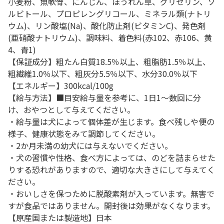
小麦粉、魚軟骨、にんじん、ほうれん草、グリセリン、ソ
ルビトール、プロピレングリコール、ミネラル類(ナトリ
ウム)、リン酸塩(Na)、酸化防止剤(ビタミンC)、発色剤
(亜硝酸ナトリウム)、調味料、着色料(赤102、赤106、黄
4、青1)
【保証成分】粗たん白質18.5％以上、粗脂肪1.5％以上、
粗繊維1.0％以下、粗灰分5.5％以下、水分30.0％以下
【エネルギー】300kcal/100g
【給与方法】■目安給与量を参考に、1日1～数回に分
け、おやつとして与えてください。
・給与量は犬によって個体差が生じます。食べ残しや便の
様子、健康状態をみて調節してください。
・2か月未満の幼犬には与えないでください。
・犬の習慣や性格、食べ方によっては、のどを詰まらせた
りする恐れがありますので、適切な大きさにして与えてく
ださい。
・おいしさを保つために脱酸素剤が入っています。無害で
すが食品ではありません。開封後は効果がなくなります。
【原産国または製造地】日本