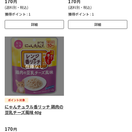
170
170
円
円
(送料別・税込)
(送料別・税込)
獲得ポイント :
1
獲得ポイント :
1
詳細
詳細
にゃんチュラル香リッチ 鶏肉の
豆乳チーズ風味 40g
170
円