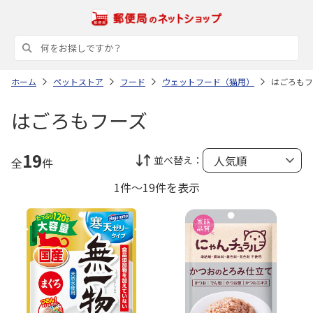
ホーム
ペットストア
フード
ウェットフード（猫用）
はごろもフ
はごろもフーズ
19
並べ替え：
全
件
1件～19件を表示