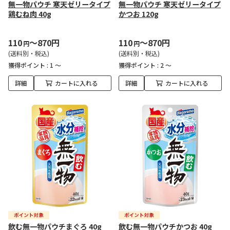
無一物パウチ 寒天ゼリータイプ
無一物パウチ 寒天ゼリータイプ
鶏むね肉 40g
かつお 120g
110
～870円
110
～870円
円
円
(送料別・税込)
(送料別・税込)
獲得ポイント :
1 ～
獲得ポイント :
2 ～
詳細
カートに入れる
詳細
カートに入れる
飲む無一物パウチまぐろ 40g
飲む無一物パウチかつお 40g