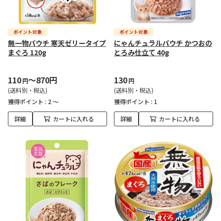
無一物パウチ 寒天ゼリータイプ
にゃんチュラルパウチ かつおの
まぐろ 120g
とろみ仕立て 40g
110
～870円
130
円
円
(送料別・税込)
(送料別・税込)
獲得ポイント :
2 ～
獲得ポイント :
1
詳細
カートに入れる
詳細
カートに入れる