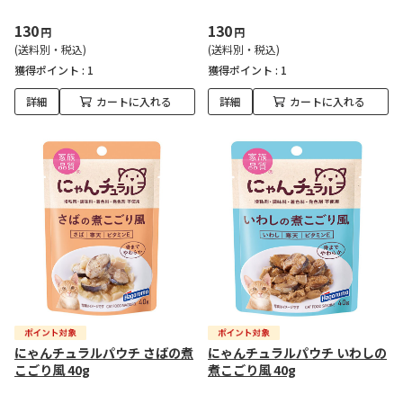
130
130
円
円
(送料別・税込)
(送料別・税込)
獲得ポイント :
1
獲得ポイント :
1
詳細
カートに入れる
詳細
カートに入れる
にゃんチュラルパウチ さばの煮
にゃんチュラルパウチ いわしの
こごり風 40g
煮こごり風 40g