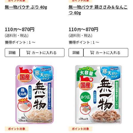
無一物パウチ ぶり 40g
無一物パウチ 鶏ささみ＆なんこ
つ 40g
110
～870円
110
～870円
円
円
(送料別・税込)
(送料別・税込)
獲得ポイント :
1 ～
獲得ポイント :
1 ～
詳細
カートに入れる
詳細
カートに入れる