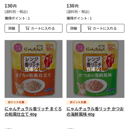
130
130
円
円
(送料別・税込)
(送料別・税込)
獲得ポイント :
1
獲得ポイント :
1
詳細
カートに入れる
詳細
カートに入れる
にゃんチュラル香リッチ まぐろ
にゃんチュラル香リッチ かつお
の和風仕立て 40g
の海鮮風味 40g