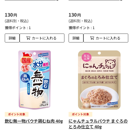
130
130
円
円
(送料別・税込)
(送料別・税込)
獲得ポイント :
1
獲得ポイント :
1
詳細
カートに入れる
詳細
カートに入れる
飲む無一物パウチ鶏むね肉 40g
にゃんチュラルパウチ まぐろの
とろみ仕立て 40g