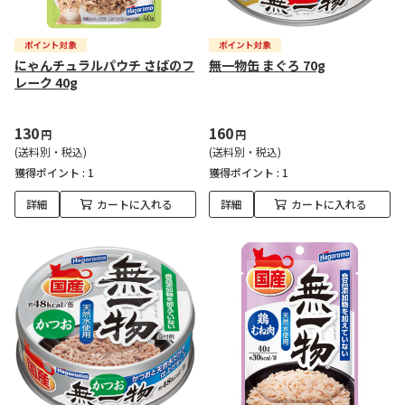
にゃんチュラルパウチ さばのフ
無一物缶 まぐろ 70g
レーク 40g
130
160
円
円
(送料別・税込)
(送料別・税込)
獲得ポイント :
1
獲得ポイント :
1
詳細
カートに入れる
詳細
カートに入れる