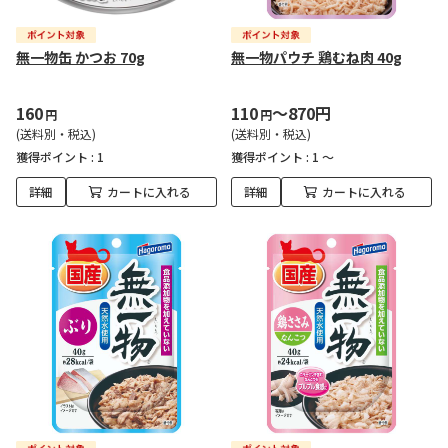
無一物缶 かつお 70g
無一物パウチ 鶏むね肉 40g
160
110
～870円
円
円
(送料別・税込)
(送料別・税込)
獲得ポイント :
1
獲得ポイント :
1 ～
詳細
カートに入れる
詳細
カートに入れる