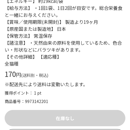
【エネルギー】 約19kcal/袋
【給与方法】 ・1回1袋、1日2回が目安です。総合栄養食
と一緒にお与えください。
【賞味／使用期限(未開封)】 製造より19ヶ月
【原産国または製造地】 日本
【保管方法】 常温保存
【諸注意】 ・天然由来の原料を使用しているため、色合
い・形状などにバラツキがあります。
【その他詳細】 【適応種】
全猫種
170
円
(送料別・税込)
※配送先により送料は変動いたします。
獲得ポイント： 1 pt
商品番号
9973142201