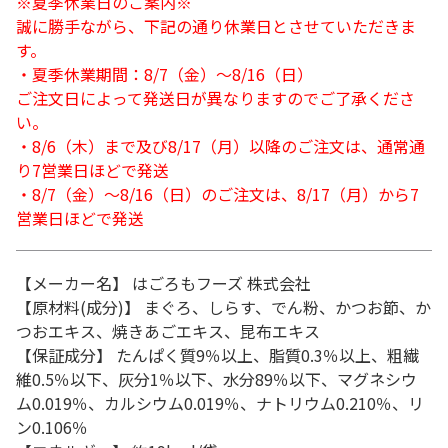
※夏季休業日のご案内※
誠に勝手ながら、下記の通り休業日とさせていただきま
す。
・夏季休業期間：8/7（金）～8/16（日）
ご注文日によって発送日が異なりますのでご了承くださ
い。
・8/6（木）まで及び8/17（月）以降のご注文は、通常通
り7営業日ほどで発送
・8/7（金）～8/16（日）のご注文は、8/17（月）から7
営業日ほどで発送
【メーカー名】 はごろもフーズ 株式会社
【原材料(成分)】 まぐろ、しらす、でん粉、かつお節、か
つおエキス、焼きあごエキス、昆布エキス
【保証成分】 たんぱく質9％以上、脂質0.3％以上、粗繊
維0.5％以下、灰分1％以下、水分89％以下、マグネシウ
ム0.019％、カルシウム0.019％、ナトリウム0.210％、リ
ン0.106％