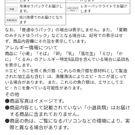
冷凍ゆうパックでお届けし
レターパックライトでお届け
ます。
します
佐川急便でのお届けとなり
ます
なお、「普通ゆうパック」の場合は表示しません。また、「夏期
のみチルドゆうパック」などとなる場合は、記号での表示はせ
ず、商品内容欄にその旨を表示しています。
アレルギー情報について
商品に「小麦」「そば」「卵」「乳」「落花生」「えび」「か
に」「くるみ」のアレルギー特定8品目を含んでいる場合に品目名
を表示します。
※エビ・カニを除く魚介類（これらの魚介類を原材料として製造
された加工品も含む）は、漁獲漁法によりエビ・カニが混じって
いる場合があります。 また、これらの魚介類は、エサとしてエ
ビ・カニを食べている可能性があります。
その他
商品写真はイメージです。
商品内容として記載されていない「小道具類」はお届け
する商品に含まれておりません。
商品の色は、ご覧になるパソコンなどの環境により、実
際と異なる場合があります。