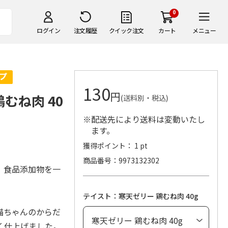
0
ログイン
注文履歴
クイック注文
カート
メニュー
130
円
むね肉 40
(送料別・税込)
※配送先により送料は変動いたし
ます。
獲得ポイント： 1 pt
商品番号
9973132302
。食品添加物を一
テイスト：寒天ゼリー 鶏むね肉 40g
猫ちゃんのからだ
く仕上げました。