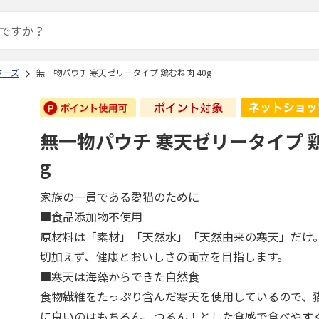
フーズ
無一物パウチ 寒天ゼリータイプ 鶏むね肉 40g
無一物パウチ 寒天ゼリータイプ 鶏
g
家族の一員である愛猫のために
■食品添加物不使用
原材料は「素材」「天然水」「天然由来の寒天」だけ
切加えず、健康とおいしさの両立を目指します。
■寒天は海藻からできた自然食
食物繊維をたっぷり含んだ寒天を使用しているので、
に良いのはもちろん、つるん！とした食感で食べやす