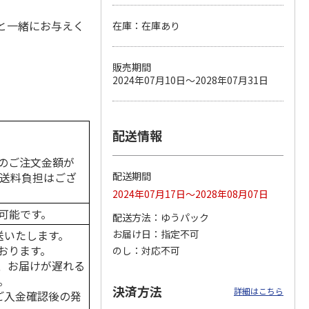
食と一緒にお与えく
在庫：在庫あり
カムカ
銀のスプーン パウ
ペット線香 虹のか
鈴虫の経木 3枚入
販売期間
ーン
チ 健康に育つ子ね
なた フルーティフ
2024年07月10日～2028年07月31日
ン型 S
こ用 まぐろ・かつ
ローラルの香り
おに
…
120円
590円
100円
)
(送料別・税込)
(送料別・税込)
(送料別・税込)
配送情報
のご注文金額が
の送料負担はござ
配送期間
2024年07月17日～2028年08月07日
可能です。
配送方法
ゆうパック
送いたします。
お届け日
指定不可
おります。
のし
対応不可
、お届けが遅れる
。
決済方法
詳細はこちら
はご入金確認後の発