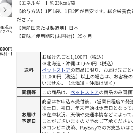
【エネルギー】約23kcal/袋
【給与方法】1回1袋、1日2回が目安です。総合栄養
ださい。
ppyDays 2wayド
獣医師開発 ニオイ
デオトイレ 飛び散
無添加良品 
【原産国または製造地】日本
イブベッド グレ
をとる砂専用 猫ト
らない消臭・抗菌サ
ムデンタルコ
【賞味／使用期限(未開封)】25ヶ月
イレ ナチュラルグ
ンド 4L
ぐるぐるボー
レー
…
,890円
1,550円
1,320円
470円
送料別・税込)
(送料別・税込)
(送料別・税込)
(送料別・税込
お届け先ごと1,100円（税込）
※北海道・沖縄は1,650円（税込）
送料
ペットストア
の商品に限り、お届け先ごと
11,000円（税込）以上の場合は、お客様
いません。（北海道・沖縄は除く）
同梱等
この商品は、
ペットストア
の商品のみ同梱
商品はお申込み受付後、7営業日程度で発
※土日、祝日、年末年始は休業日となって
お届け
※在庫状況、天候や交通事情などによって
予定日
ことがございますので予めご了承ください
※コンビニ決済、PayEasyでのお支払い