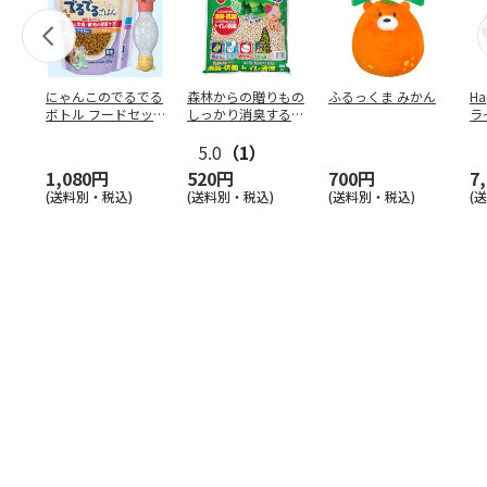
にゃんこのでるでる
森林からの贈りもの
ふるっくま みかん
Ha
ボトル フードセッ
しっかり消臭するひ
ラ
ト
のきの猫砂 7L
ー
5.0
（1）
1,080円
520円
700円
7
(送料別・税込)
(送料別・税込)
(送料別・税込)
(