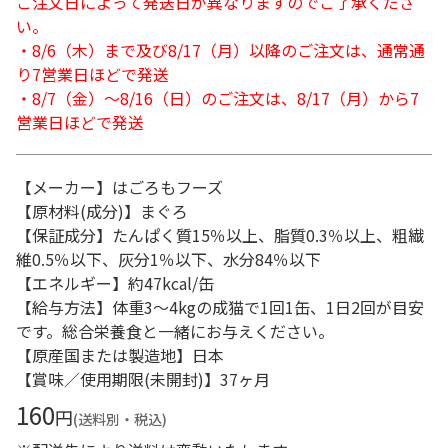
ご注文日によって発送日が異なりますのでご了承くださ
い。
・8/6（木）まで及び8/17（月）以降のご注文は、通常通
り7営業日ほどで発送
・8/7（金）～8/16（日）のご注文は、8/17（月）から7
営業日ほどで発送
【メーカー】はごろもフーズ
【原材料(成分)】まぐろ
【保証成分】たんぱく質15％以上、脂質0.3％以上、粗繊
維0.5％以下、灰分1％以下、水分84％以下
【エネルギー】約47kcal/缶
【給与方法】体重3～4kgの成猫で1回1缶、1日2回が目安
です。総合栄養食と一緒にお与えください。
【原産国または製造地】日本
【賞味／使用期限(未開封)】37ヶ月
160
円
(送料別・税込)