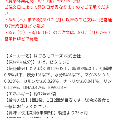
・夏季休業期間：8/7（金）～8/16（日）
ご注文日によって発送日が異なりますのでご了承くださ
い。
・8/6（木）まで及び8/17（月）以降のご注文は、通常通
り7営業日ほどで発送
・8/7（金）～8/16（日）のご注文は、8/17（月）から7
営業日ほどで発送
【メーカー名】はごろもフーズ 株式会社
【原材料(成分)】さば、ビタミンE
【保証成分】たんぱく質11％以上、脂質3％以上、粗繊維
0.5％以下、灰分1％以下、水分84％以下、マグネシウム
0.018％、カルシウム0.029％、ナトリウム0.041％、リン
0.119％、DHA0.42％、EPA0.14％
【エネルギー】約32kcal/袋
【給与方法】1回1袋、1日2回が目安です。総合栄養食と
一緒にお与えください。
【賞味／使用期限(未開封)】製造より25ヶ月