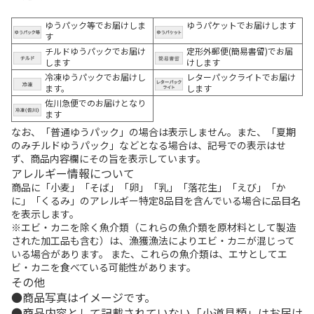
ゆうパック等でお届けしま
ゆうパケットでお届けします
す
チルドゆうパックでお届け
定形外郵便(簡易書留)でお届
します
けします
冷凍ゆうパックでお届けし
レターパックライトでお届け
ます。
します
佐川急便でのお届けとなり
ます
なお、「普通ゆうパック」の場合は表示しません。また、「夏期
のみチルドゆうパック」などとなる場合は、記号での表示はせ
ず、商品内容欄にその旨を表示しています。
アレルギー情報について
商品に「小麦」「そば」「卵」「乳」「落花生」「えび」「か
に」「くるみ」のアレルギー特定8品目を含んでいる場合に品目名
を表示します。
※エビ・カニを除く魚介類（これらの魚介類を原材料として製造
された加工品も含む）は、漁獲漁法によりエビ・カニが混じって
いる場合があります。 また、これらの魚介類は、エサとしてエ
ビ・カニを食べている可能性があります。
その他
商品写真はイメージです。
商品内容として記載されていない「小道具類」はお届け