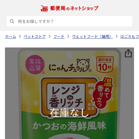
ホーム
ペットストア
フード
ウェットフード（猫用）
はごろもフ