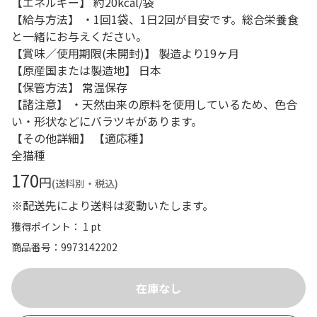
【エネルギー】 約20kcal/袋
【給与方法】 ・1回1袋、1日2回が目安です。総合栄養食
と一緒にお与えください。
【賞味／使用期限(未開封)】 製造より19ヶ月
【原産国または製造地】 日本
【保管方法】 常温保存
【諸注意】 ・天然由来の原料を使用しているため、色合
い・形状などにバラツキがあります。
【その他詳細】 【適応種】
全猫種
170
円
(送料別・税込)
※配送先により送料は変動いたします。
獲得ポイント： 1 pt
商品番号
9973142202