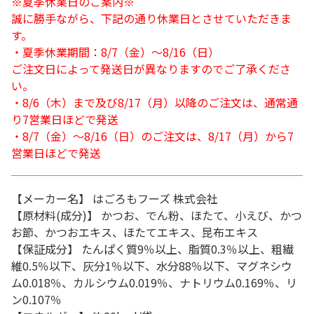
※夏季休業日のご案内※
誠に勝手ながら、下記の通り休業日とさせていただきま
す。
・夏季休業期間：8/7（金）～8/16（日）
ご注文日によって発送日が異なりますのでご了承くださ
い。
・8/6（木）まで及び8/17（月）以降のご注文は、通常通
り7営業日ほどで発送
・8/7（金）～8/16（日）のご注文は、8/17（月）から7
営業日ほどで発送
【メーカー名】 はごろもフーズ 株式会社
【原材料(成分)】 かつお、でん粉、ほたて、小えび、かつ
お節、かつおエキス、ほたてエキス、昆布エキス
【保証成分】 たんぱく質9％以上、脂質0.3％以上、粗繊
維0.5％以下、灰分1％以下、水分88％以下、マグネシウ
ム0.018％、カルシウム0.019％、ナトリウム0.169％、リ
ン0.107％