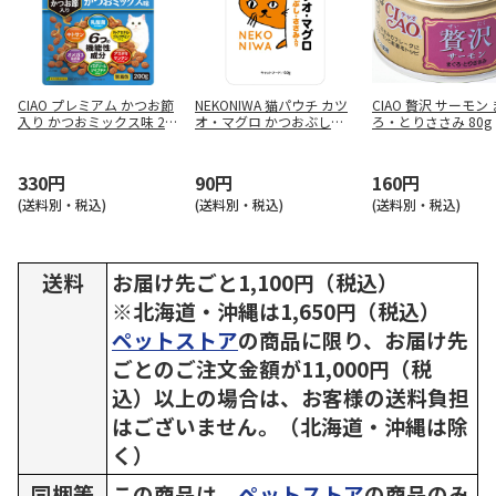
CIAO プレミアム かつお節
NEKONIWA 猫パウチ カツ
CIAO 贅沢 サーモン
入り かつおミックス味 20
オ・マグロ かつおぶし・
ろ・とりささみ 80g
0g
ささみ入り 60g
330円
90円
160円
(送料別・税込)
(送料別・税込)
(送料別・税込)
送料
お届け先ごと1,100円（税込）
※北海道・沖縄は1,650円（税込）
ペットストア
の商品に限り、お届け先
ごとのご注文金額が11,000円（税
込）以上の場合は、お客様の送料負担
はございません。（北海道・沖縄は除
く）
同梱等
この商品は、
ペットストア
の商品のみ