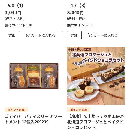
5.0
（1）
4.7
（3）
3,040
3,040
円
円
(送料・税込)
(送料・税込)
獲得ポイント :
30
獲得ポイント :
30
詳細
カートに入れる
詳細
カートに入れる
ゴディバ パティスリー アソー
【冷凍】≪十勝トテッポ工房≫
トメント 13個入209239
北海道フロマージュとベイクド
ショコラセット