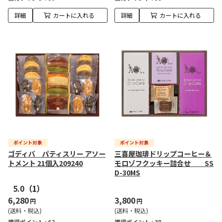
詳細
カートに入れる
詳細
カートに入れる
ゴディバ パティスリー アソー
三喜屋珈琲ドリップコーヒー＆
トメント 21個入209240
モロゾフクッキー詰合せ SS
D-30MS
5.0
（1）
6,280
3,800
円
円
(送料・税込)
(送料・税込)
獲得ポイント :
62
獲得ポイント :
38