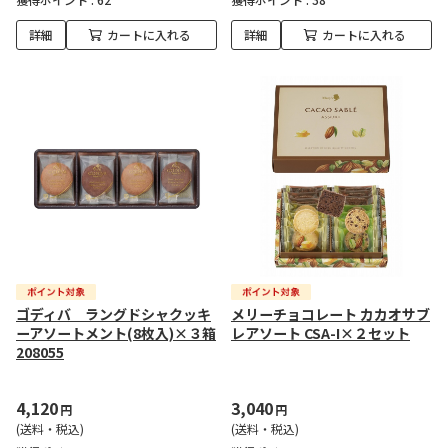
詳細
カートに入れる
詳細
カートに入れる
ゴディバ ラングドシャクッキ
メリーチョコレート カカオサブ
ーアソートメント(8枚入)×３箱
レアソート CSA-I×２セット
208055
4,120
3,040
円
円
(送料・税込)
(送料・税込)