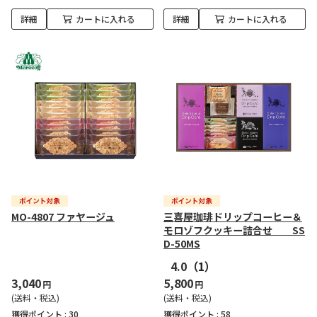
詳細
カートに入れる
詳細
カートに入れる
MO-4807 ファヤージュ
三喜屋珈琲ドリップコーヒー＆
モロゾフクッキー詰合せ SS
D-50MS
4.0
（1）
3,040
5,800
円
円
(送料・税込)
(送料・税込)
獲得ポイント :
30
獲得ポイント :
58