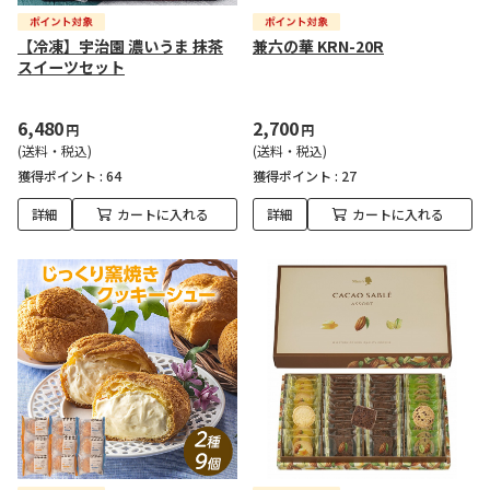
【冷凍】宇治園 濃いうま 抹茶
兼六の華 KRN-20R
スイーツセット
6,480
2,700
円
円
(送料・税込)
(送料・税込)
獲得ポイント :
64
獲得ポイント :
27
詳細
カートに入れる
詳細
カートに入れる