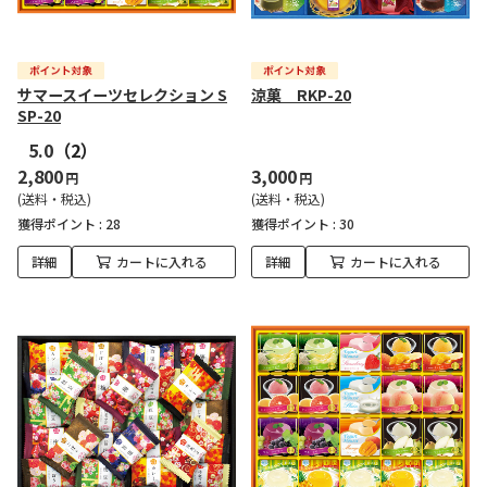
サマースイーツセレクション S
涼菓 RKP-20
SP-20
5.0
（2）
2,800
3,000
円
円
(送料・税込)
(送料・税込)
獲得ポイント :
28
獲得ポイント :
30
詳細
カートに入れる
詳細
カートに入れる