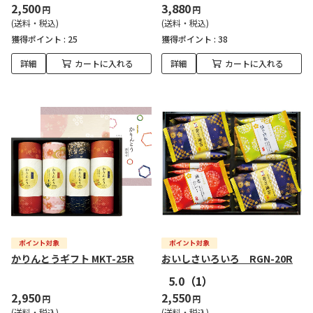
2,500
3,880
円
円
(送料・税込)
(送料・税込)
獲得ポイント :
25
獲得ポイント :
38
詳細
カートに入れる
詳細
カートに入れる
かりんとうギフト MKT-25R
おいしさいろいろ RGN-20R
5.0
（1）
2,950
2,550
円
円
(送料・税込)
(送料・税込)