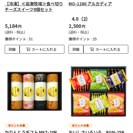
【冷凍】≪岩瀬牧場≫食べ切り
MO-1280 アルカディア
チーズスイーツ8個セット
4.0
（2）
5,184
2,500
円
円
(送料・税込)
(送料・税込)
獲得ポイント :
51
獲得ポイント :
25
詳細
カートに入れる
詳細
カートに入れる
かりんとうギフト MKT-20R
おいしさいろいろ RGN-25R