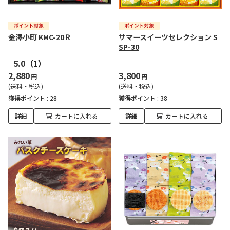
金澤小町 KMC-20Ｒ
サマースイーツセレクション S
SP-30
5.0
（1）
2,880
3,800
円
円
(送料・税込)
(送料・税込)
獲得ポイント :
28
獲得ポイント :
38
詳細
カートに入れる
詳細
カートに入れる