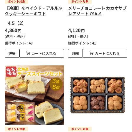
【冷凍】≪ベイクド・アルル≫
メリーチョコレート カカオサブ
クッキーシューギフト
レアソート CSA-S
4.5
（2）
4,860
4,120
円
円
(送料・税込)
(送料・税込)
獲得ポイント :
48
獲得ポイント :
41
詳細
カートに入れる
詳細
カートに入れる