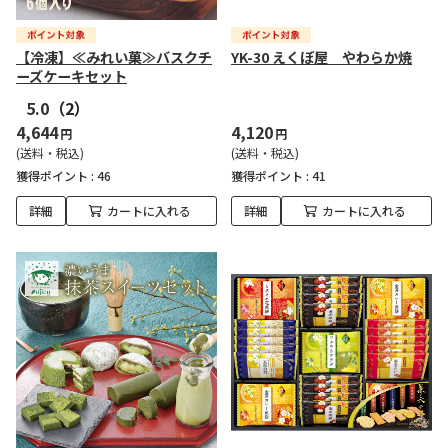
【冷凍】≪みれい菓≫バスクチ
YK-30 えくぼ屋 やわらか焼
ーズケーキセット
5.0
（2）
4,644
4,120
円
円
(送料・税込)
(送料・税込)
獲得ポイント :
46
獲得ポイント :
41
詳細
カートに入れる
詳細
カートに入れる