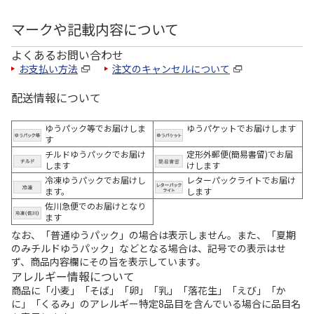
マークや記載内容について
よくあるお問い合わせ
お支払い方法
注文のキャンセルについて
配送情報について
ゆうパック等でお届けしま
ゆうパケットでお届けします
す
チルドゆうパックでお届け
定形外郵便(簡易書留)でお届
します
けします
冷凍ゆうパックでお届けし
レターパックライトでお届け
ます。
します
佐川急便でのお届けとなり
ます
なお、「普通ゆうパック」の場合は表示しません。また、「夏期
のみチルドゆうパック」などとなる場合は、記号での表示はせ
ず、商品内容欄にその旨を表示しています。
アレルギー情報について
商品に「小麦」「そば」「卵」「乳」「落花生」「えび」「か
に」「くるみ」のアレルギー特定8品目を含んでいる場合に品目名