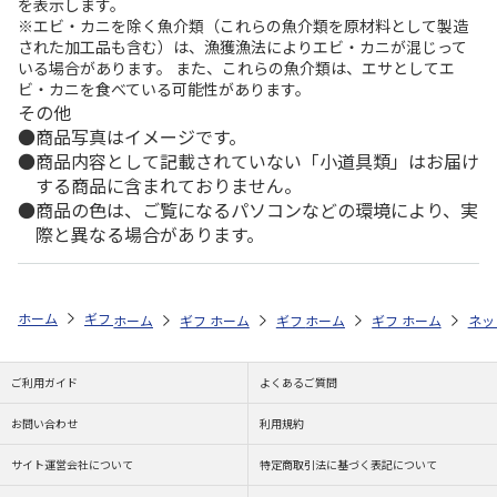
を表示します。
※エビ・カニを除く魚介類（これらの魚介類を原材料として製造
された加工品も含む）は、漁獲漁法によりエビ・カニが混じって
いる場合があります。 また、これらの魚介類は、エサとしてエ
ビ・カニを食べている可能性があります。
その他
商品写真はイメージです。
商品内容として記載されていない「小道具類」はお届け
する商品に含まれておりません。
商品の色は、ご覧になるパソコンなどの環境により、実
際と異なる場合があります。
ホーム
ギフトストア
お中元・夏ギフト特集 2026
お菓子・スイーツ
ホーム
ギフトストア
ホーム
ギフトストア
お中元・夏ギフト特集 2026
ホーム
ギフトストア
お中元・夏ギフト特集
ホーム
ネッ
お
お
ご利用ガイド
よくあるご質問
お問い合わせ
利用規約
サイト運営会社について
特定商取引法に基づく表記について