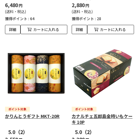
6,480
2,880
円
円
(送料・税込)
(送料・税込)
獲得ポイント :
64
獲得ポイント :
28
詳細
カートに入れる
詳細
カートに入れる
かりんとうギフト MKT-20R
カナルチェ五郎島金時いもケー
キ 10P
5.0
（2）
5.0
（2）