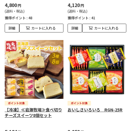
4,800
4,120
円
円
(送料・税込)
(送料・税込)
獲得ポイント :
48
獲得ポイント :
41
詳細
カートに入れる
詳細
カートに入れる
【冷凍】≪岩瀬牧場≫食べ切り
おいしさいろいろ RGN-25R
チーズスイーツ8個セット