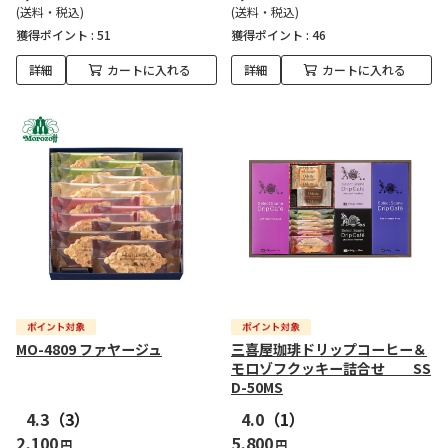
(送料・税込)
(送料・税込)
獲得ポイント :
51
獲得ポイント :
46
詳細
カートに入れる
詳細
カートに入れる
MO-4809 ファヤージュ
三喜屋珈琲ドリップコーヒー＆
モロゾフクッキー詰合せ SS
D-50MS
4.3
（3）
4.0
（1）
2,100
5,800
円
円