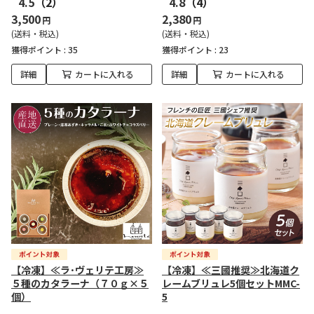
4.5
（2）
4.8
（4）
3,500
2,380
円
円
(送料・税込)
(送料・税込)
獲得ポイント :
35
獲得ポイント :
23
詳細
カートに入れる
詳細
カートに入れる
【冷凍】≪ラ･ヴェリテ工房≫
【冷凍】≪三國推奨≫北海道ク
５種のカタラーナ（７０ｇ×５
レームブリュレ5個セットMMC-
個）
5