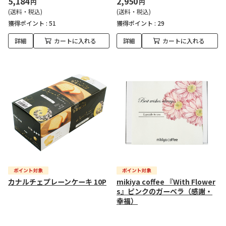
5,184
2,950
円
円
(送料・税込)
(送料・税込)
獲得ポイント :
51
獲得ポイント :
29
詳細
カートに入れる
詳細
カートに入れる
カナルチェプレーンケーキ 10P
mikiya coffee 『With Flower
s』ピンクのガーベラ（感謝・
幸福）