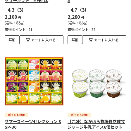
ゼリーギフト MFR-10
5
4.3
（3）
4.7
（3）
2,100
2,280
円
円
(送料・税込)
(送料・税込)
獲得ポイント :
21
獲得ポイント :
22
詳細
カートに入れる
詳細
カートに入れる
サマースイーツセレクション S
【冷凍】なかほら牧場自然放牧
SP-30
ジャージ牛乳アイス6個セット