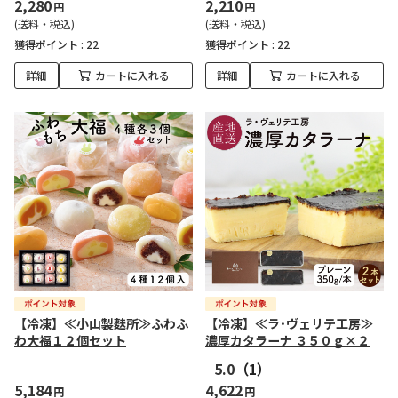
2,280
2,210
円
円
(送料・税込)
(送料・税込)
獲得ポイント :
22
獲得ポイント :
22
詳細
カートに入れる
詳細
カートに入れる
【冷凍】≪小山製麩所≫ふわふ
【冷凍】≪ラ･ヴェリテ工房≫
わ大福１２個セット
濃厚カタラーナ ３５０ｇ×２
5.0
（1）
5,184
4,622
円
円