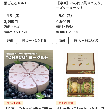
菓ごころ PM-10
【冷凍】≪みれい菓≫バスクチ
ーズケーキセット
4.3
（3）
5.0
（2）
2,080
4,644
円
円
(送料・税込)
(送料・税込)
獲得ポイント :
20
獲得ポイント :
46
詳細
カートに入れる
詳細
カートに入れる
【冷凍】≪chaco≫チャコチー
メリーチョコレート カカオサブ