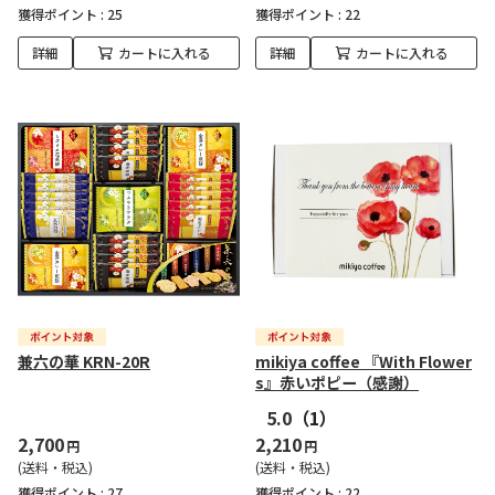
獲得ポイント :
25
獲得ポイント :
22
詳細
カートに入れる
詳細
カートに入れる
兼六の華 KRN-20R
mikiya coffee 『With Flower
s』赤いポピー（感謝）
5.0
（1）
2,700
2,210
円
円
(送料・税込)
(送料・税込)
獲得ポイント :
27
獲得ポイント :
22