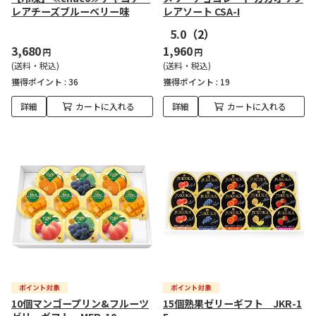
レアチーズブルーベリー味
レアソート CSA-I
5.0
（2）
3,680
1,960
円
円
(送料・税込)
(送料・税込)
獲得ポイント :
36
獲得ポイント :
19
詳細
カートに入れる
詳細
カートに入れる
10個マンゴープリン&フルーツ
15個熟果ゼリーギフト JKR-1