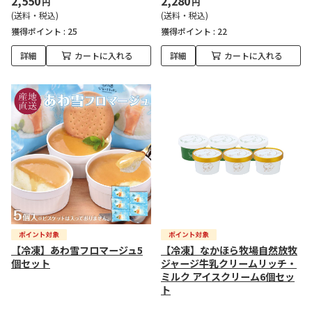
2,550
2,280
円
円
(送料・税込)
(送料・税込)
獲得ポイント :
25
獲得ポイント :
22
詳細
カートに入れる
詳細
カートに入れる
【冷凍】あわ雪フロマージュ5
【冷凍】なかほら牧場自然放牧
個セット
ジャージ牛乳クリームリッチ・
ミルク アイスクリーム6個セッ
ト