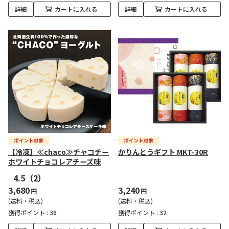
詳細
カートに入れる
詳細
カートに入れる
【冷凍】≪chaco≫チャコチー
かりんとうギフト MKT-30R
ホワイトチョコレアチーズ味
4.5
（2）
3,680
3,240
円
円
(送料・税込)
(送料・税込)
獲得ポイント :
36
獲得ポイント :
32