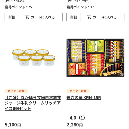
(送料・税込)
(送料別・税込)
獲得ポイント :
25
獲得ポイント :
37
詳細
カートに入れる
詳細
カートに入れる
【冷凍】なかほら牧場自然放牧
兼六の華 KRN-15R
ジャージ牛乳クリームリッチア
イス6個セット
4.0
（1）
5,100
2,280
円
円