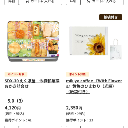
詳細
カートに入れる
詳細
カートに入れる
SDX-30 えくぼ屋 今様和菓撰
mikiya coffee 『With Flower
おかき詰合せ
s』黄色のひまわり（光輝）
（紙袋付き）
5.0
（3）
4,120
2,350
円
円
(送料・税込)
(送料・税込)
獲得ポイント :
41
獲得ポイント :
23