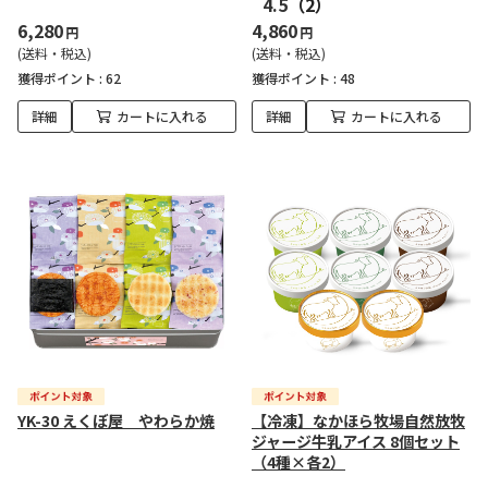
4.5
（2）
6,280
4,860
円
円
(送料・税込)
(送料・税込)
獲得ポイント :
62
獲得ポイント :
48
詳細
カートに入れる
詳細
カートに入れる
YK-30 えくぼ屋 やわらか焼
【冷凍】なかほら牧場自然放牧
ジャージ牛乳アイス 8個セット
（4種×各2）