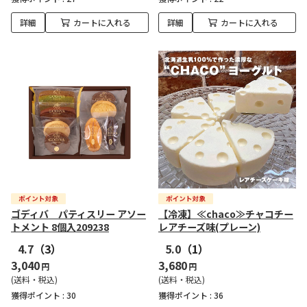
詳細
カートに入れる
詳細
カートに入れる
ゴディバ パティスリー アソー
【冷凍】≪chaco≫チャコチー
トメント 8個入209238
レアチーズ味(プレーン)
4.7
（3）
5.0
（1）
3,040
3,680
円
円
(送料・税込)
(送料・税込)
獲得ポイント :
30
獲得ポイント :
36