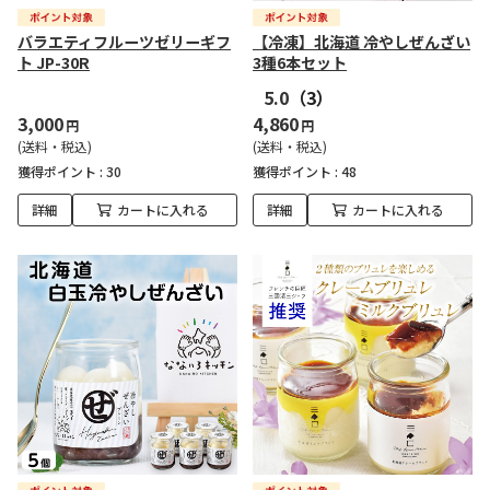
バラエティフルーツゼリーギフ
【冷凍】北海道 冷やしぜんざい
ト JP-30R
3種6本セット
5.0
（3）
3,000
4,860
円
円
(送料・税込)
(送料・税込)
獲得ポイント :
30
獲得ポイント :
48
詳細
カートに入れる
詳細
カートに入れる