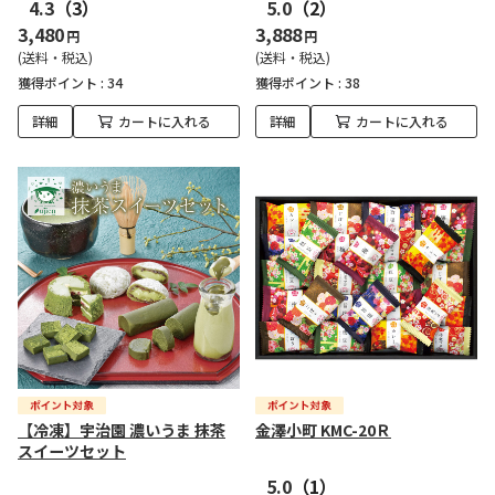
4.3
（3）
5.0
（2）
3,480
3,888
円
円
(送料・税込)
(送料・税込)
獲得ポイント :
34
獲得ポイント :
38
詳細
カートに入れる
詳細
カートに入れる
【冷凍】宇治園 濃いうま 抹茶
金澤小町 KMC-20Ｒ
スイーツセット
5.0
（1）