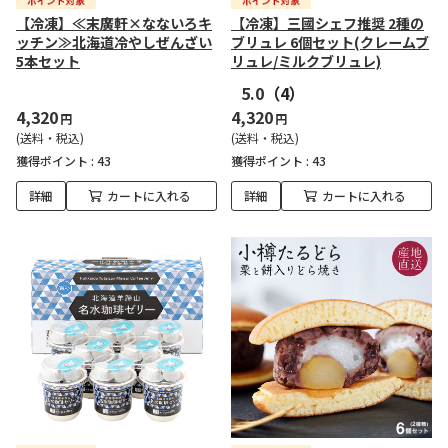
【冷凍】≪末廣軒×なないろキ
【冷凍】三國シェフ推奨 2種の
ッチン≫北海道冷やしぜんざい
ブリュレ 6個セット(クレームブ
5本セット
リュレ/ミルクブリュレ)
5.0
（4）
4,320
4,320
円
円
(送料・税込)
(送料・税込)
獲得ポイント :
43
獲得ポイント :
43
詳細
カートに入れる
詳細
カートに入れる