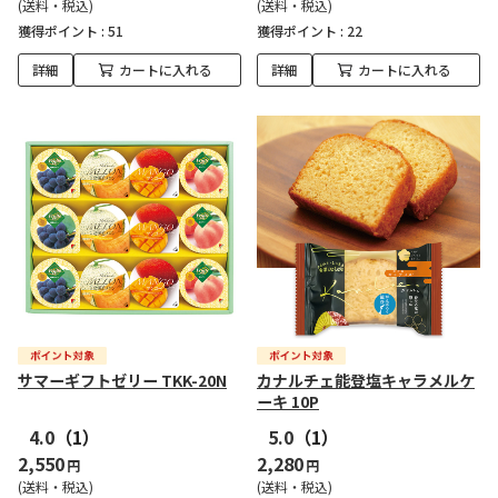
(送料・税込)
(送料・税込)
獲得ポイント :
51
獲得ポイント :
22
詳細
カートに入れる
詳細
カートに入れる
サマーギフトゼリー TKK-20N
カナルチェ能登塩キャラメルケ
ーキ 10P
4.0
（1）
5.0
（1）
2,550
2,280
円
円
(送料・税込)
(送料・税込)