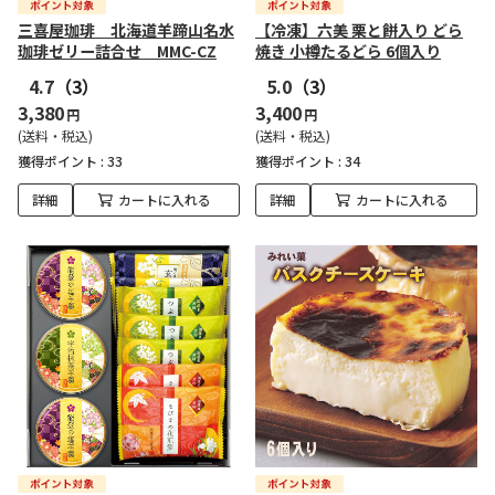
三喜屋珈琲 北海道羊蹄山名水
【冷凍】六美 栗と餅入り どら
珈琲ゼリー詰合せ MMC-CZ
焼き 小樽たるどら 6個入り
4.7
（3）
5.0
（3）
3,380
3,400
円
円
(送料・税込)
(送料・税込)
獲得ポイント :
33
獲得ポイント :
34
詳細
カートに入れる
詳細
カートに入れる