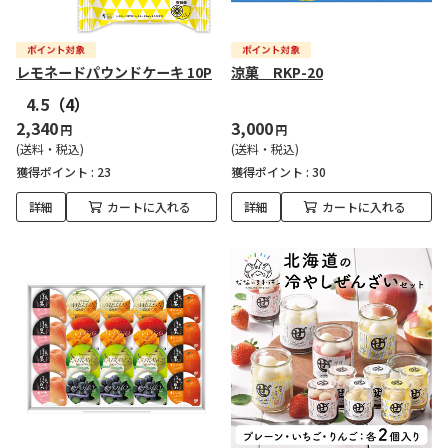
レモネードパウンドケーキ 10P
涼菓 RKP-20
4.5
（4）
2,340
3,000
円
円
(送料・税込)
(送料・税込)
獲得ポイント :
23
獲得ポイント :
30
詳細
カートに入れる
詳細
カートに入れる