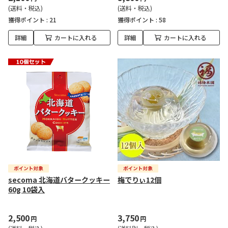
(送料・税込)
(送料・税込)
獲得ポイント :
21
獲得ポイント :
58
詳細
カートに入れる
詳細
カートに入れる
secoma 北海道バタークッキー
梅でりぃ12個
60g 10袋入
2,500
3,750
円
円