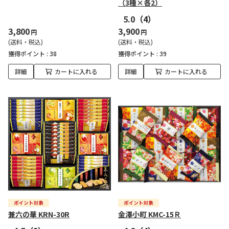
（3種×各2）
5.0
（4）
3,800
3,900
円
円
(送料・税込)
(送料・税込)
獲得ポイント :
38
獲得ポイント :
39
詳細
カートに入れる
詳細
カートに入れる
兼六の華 KRN-30R
金澤小町 KMC-15Ｒ