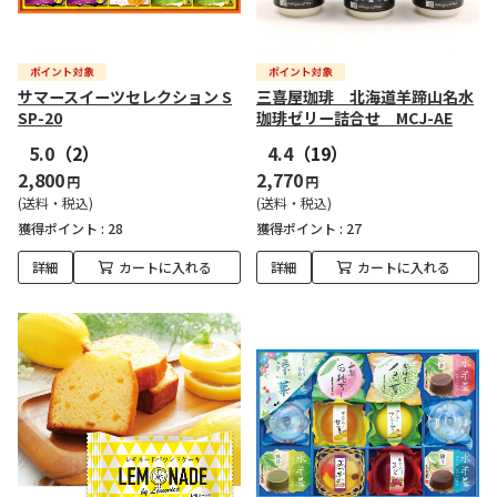
サマースイーツセレクション S
三喜屋珈琲 北海道羊蹄山名水
SP-20
珈琲ゼリー詰合せ MCJ-AE
5.0
（2）
4.4
（19）
2,800
2,770
円
円
(送料・税込)
(送料・税込)
獲得ポイント :
28
獲得ポイント :
27
詳細
カートに入れる
詳細
カートに入れる