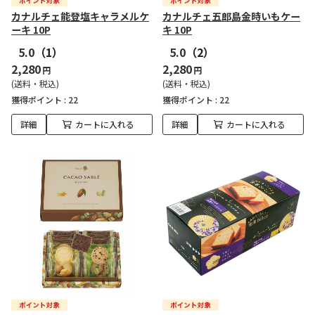
カナルチェ能登塩キャラメルケ
カナルチェ五郎島金時いもケー
ーキ 10P
キ 10P
5.0
（1）
5.0
（2）
2,280
2,280
円
円
(送料・税込)
(送料・税込)
獲得ポイント :
22
獲得ポイント :
22
詳細
カートに入れる
詳細
カートに入れる