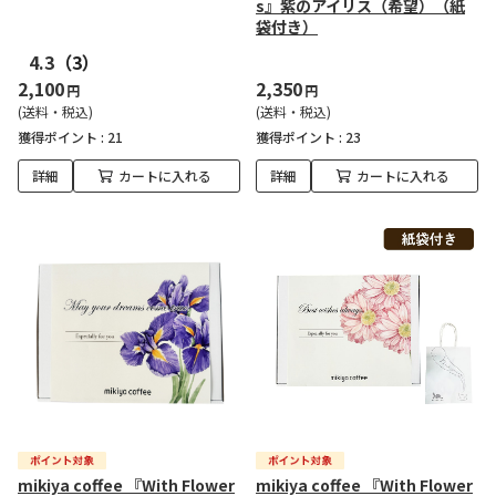
s』紫のアイリス（希望）（紙
袋付き）
4.3
（3）
2,100
2,350
円
円
(送料・税込)
(送料・税込)
獲得ポイント :
21
獲得ポイント :
23
詳細
カートに入れる
詳細
カートに入れる
mikiya coffee 『With Flower
mikiya coffee 『With Flower