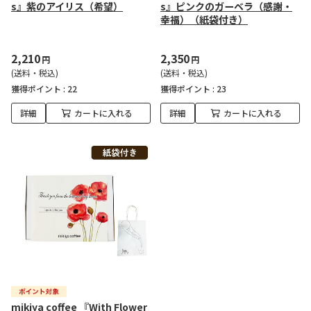
s』紫のアイリス（希望）
s』ピンクのガーベラ（感謝・
幸福）（紙袋付き）
2,210
2,350
円
円
(送料・税込)
(送料・税込)
獲得ポイント :
22
獲得ポイント :
23
詳細
カートに入れる
詳細
カートに入れる
mikiya coffee 『With Flower