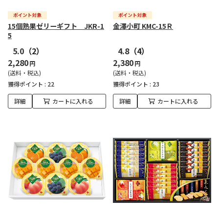
15個熟果ゼリーギフト JKR-1
金澤小町 KMC-15Ｒ
5
5.0
（2）
4.8
（4）
2,280
2,380
円
円
(送料・税込)
(送料・税込)
獲得ポイント :
22
獲得ポイント :
23
詳細
カートに入れる
詳細
カートに入れる