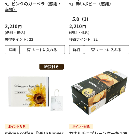
s』ピンクのガーベラ（感謝・
s』赤いポピー（感謝）
幸福）
5.0
（1）
2,210
2,210
円
円
(送料・税込)
(送料・税込)
獲得ポイント :
22
獲得ポイント :
22
詳細
カートに入れる
詳細
カートに入れる
mikiya coffee 『With Flower
カナルチェプレーンケーキ 10P