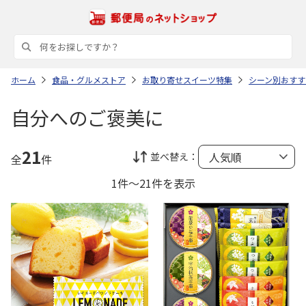
ホーム
食品・グルメストア
お取り寄せスイーツ特集
シーン別おすす
自分へのご褒美に
21
並べ替え：
全
件
1件～21件を表示