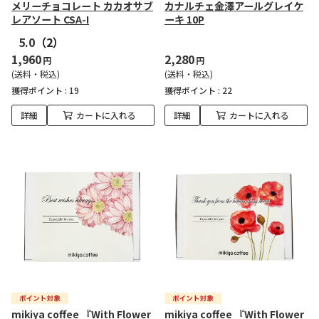
メリーチョコレート カカオサブ
カナルチェ金澤アールグレイケ
レアソート CSA-I
ーキ 10P
5.0
（2）
1,960
2,280
円
円
(送料・税込)
(送料・税込)
獲得ポイント :
19
獲得ポイント :
22
詳細
カートに入れる
詳細
カートに入れる
mikiya coffee 『With Flower
mikiya coffee 『With Flower