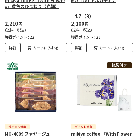
mikiya coffee 『With Flower
MO-1281 アルカディア
s』黄色のひまわり（光輝）
4.7
（3）
2,210
2,100
円
円
(送料・税込)
(送料・税込)
獲得ポイント :
22
獲得ポイント :
21
詳細
カートに入れる
詳細
カートに入れる
MO-4809 ファヤージュ
mikiya coffee 『With Flower