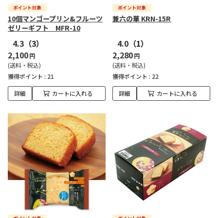
10個マンゴープリン&フルーツ
兼六の華 KRN-15R
ゼリーギフト MFR-10
4.3
（3）
4.0
（1）
2,100
2,280
円
円
(送料・税込)
(送料・税込)
獲得ポイント :
21
獲得ポイント :
22
詳細
カートに入れる
詳細
カートに入れる