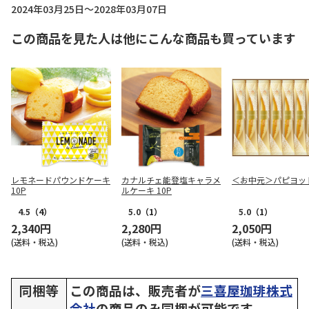
2024年03月25日～2028年03月07日
この商品を見た人は他にこんな商品も買っています
レモネードパウンドケーキ
カナルチェ能登塩キャラメ
＜お中元＞パピヨッ
10P
ルケーキ 10P
4.5
（4）
5.0
（1）
5.0
（1）
2,340円
2,280円
2,050円
(送料・税込)
(送料・税込)
(送料・税込)
同梱等
この商品は、販売者が
三喜屋珈琲株式
会社
の商品のみ同梱が可能です。