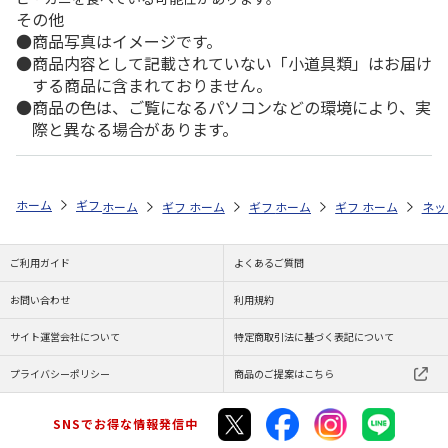
その他
商品写真はイメージです。
商品内容として記載されていない「小道具類」はお届け
する商品に含まれておりません。
商品の色は、ご覧になるパソコンなどの環境により、実
際と異なる場合があります。
ホーム
ギフトストア
お中元・夏ギフト特集 2026
お菓子・スイーツ
ホーム
ギフトストア
ホーム
ギフトストア
お中元・夏ギフト特集 2026
ホーム
ギフトストア
お中元・夏ギフト特集
ホーム
ネッ
お
お
ご利用ガイド
よくあるご質問
お問い合わせ
利用規約
サイト運営会社について
特定商取引法に基づく表記について
プライバシーポリシー
商品のご提案はこちら
SNSでお得な情報発信中