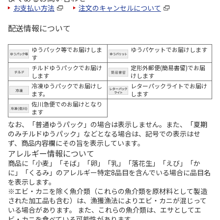
お支払い方法
注文のキャンセルについて
配送情報について
ゆうパック等でお届けしま
ゆうパケットでお届けします
す
チルドゆうパックでお届け
定形外郵便(簡易書留)でお届
します
けします
冷凍ゆうパックでお届けし
レターパックライトでお届け
ます。
します
佐川急便でのお届けとなり
ます
なお、「普通ゆうパック」の場合は表示しません。また、「夏期
のみチルドゆうパック」などとなる場合は、記号での表示はせ
ず、商品内容欄にその旨を表示しています。
アレルギー情報について
商品に「小麦」「そば」「卵」「乳」「落花生」「えび」「か
に」「くるみ」のアレルギー特定8品目を含んでいる場合に品目名
を表示します。
※エビ・カニを除く魚介類（これらの魚介類を原材料として製造
された加工品も含む）は、漁獲漁法によりエビ・カニが混じって
いる場合があります。 また、これらの魚介類は、エサとしてエ
ビ・カニを食べている可能性があります。