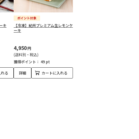
ーキ
【冷凍】紀州プレミアム生レモンケ
ーキ
4,950
円
(送料別・税込)
獲得ポイント：
49 pt
入れる
詳細
カートに入れる