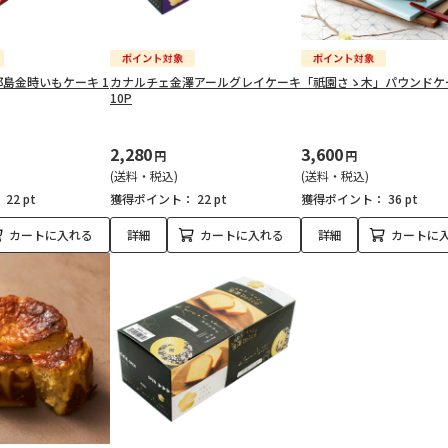
島金時いもケーキ 1
カナルチェ金澤アールグレイケーキ
「祇園さゝ木」パウンドケ
10P
2,280
3,600
円
円
(送料・税込)
(送料・税込)
：
22 pt
獲得ポイント：
22 pt
獲得ポイント：
36 pt
カートに入れる
詳細
カートに入れる
詳細
カートに