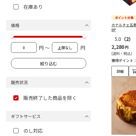
在庫あり
価格
カナルチェ五郎
0P
5.0
（2）
2,280
円 ～
円
円
(送料・税込)
獲得ポイント
詳細
販売状況
販売終了した商品を除く
ギフトサービス
のし対応