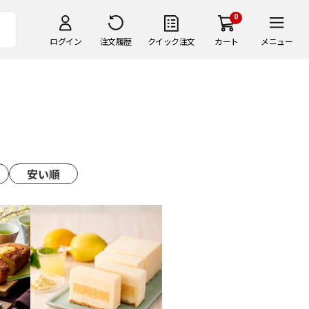
0
ログイン
注文履歴
クイック注文
カート
メニュー
安い順