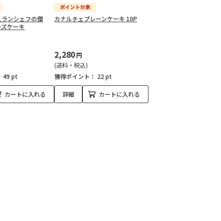
ュランシェフの傑
カナルチェプレーンケーキ 10P
ーズケーキ
2,280
円
(送料・税込)
：
49 pt
獲得ポイント：
22 pt
カートに入れる
詳細
カートに入れる