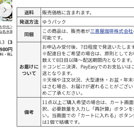
送料
販売価格に含まれます。
発送方法
ゆうパック
お中元＞北海道羊
＜お中元＞＜ひとと
＜お中元＞＜銀座千
バンホーテン
この商品は、販売者が
三喜屋珈琲株式会社
山名水珈琲ゼリー
え＞３層デザートジ
疋屋＞銀座ゼリー９
コレートシロ
同梱
個
ュレパフェ～国産フ
個
ーション」
可能です。
4.3
（3）
ルー
4.7
…
（10）
5.0
（5）
30g×21
…
お申込み受付後、7日程度で発送いたしま
,980円
2,980円
3,240円
4,980円
※配達日をご希望の場合は、原則としてお
送料・税込)
(送料・税込)
(送料・税込)
(送料・税込)
数えて8日目以降～配送期間内となります
お届けに
※コンビニ決済、PayEasyでのお支払い
ついて
送となります。
※天候や注文状況、大型連休・お盆・年末
はさむ場合、お届けが遅れることがござい
めご了承ください。
11点以上ご購入希望の場合は、カート画面
択、必要数量を入力し「再計算」ボタンを
備考
い。当画面での「カートに入れる」ボタン
は1個で結構です。