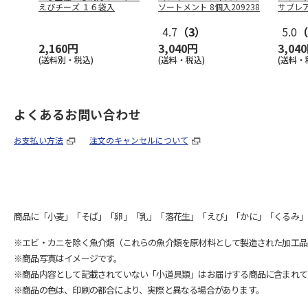
えびチーズ １６袋入
ソートメント 8個入209238
サブレア
4.7
（3）
5.0
（
2,160円
3,040円
3,04
(送料別・税込)
(送料・税込)
(送料・
よくあるお問い合わせ
お支払い方法
注文のキャンセルについて
商品に「小麦」「そば」「卵」「乳」「落花生」「えび」「かに」「くるみ」
※エビ・カニを除く魚介類（これらの魚介類を原材料として製造された加工品
※商品写真はイメージです。
※商品内容として記載されていない「小道具類」はお届けする商品に含まれて
※商品の色は、印刷の都合により、実際と異なる場合があります。