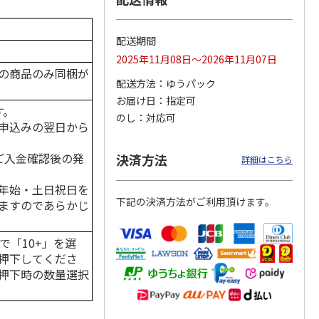
配送期間
2025年11月08日～2026年11月07日
「チョ
＜沼津深海プリン工
【冷凍】三國シェフ
＜お中元＞＜ねんり
の商品のみ同梱が
ップポ
房＞プレーン・深海
推奨 2種のブリュレ
ん家＞夏限定 ひと
配送方法
ゆうパック
プリンセット
6個セット(クレー
…
くちバーム詰合せ
5.0
（4）
４種
…
お届け日
指定可
す。
3,900円
4,320円
3,980円
のし
対応可
申込みの翌日から
(送料・税込)
(送料・税込)
(送料・税込)
。
はご入金確認後の発
決済方法
詳細はこちら
年始・土日祝日を
下記の決済方法がご利用頂けます。
ますのであらかじ
で「10+」を選
押下してくださ
押下時の数量選択