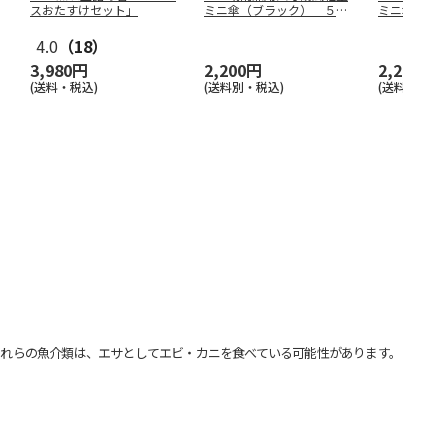
スおたすけセット」
ミニ傘（ブラック） ５０
ミニ傘（ネ
３９
３９
4.0
（18）
3,980円
2,200円
2,200円
(送料・税込)
(送料別・税込)
(送料別・税込
れらの魚介類は、エサとしてエビ・カニを食べている可能性があります。