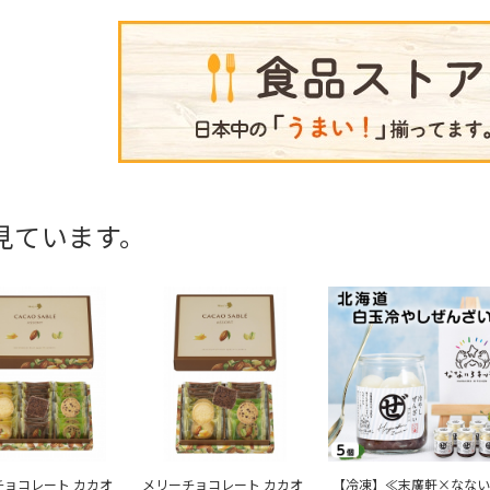
見ています。
チョコレート カカオ
メリーチョコレート カカオ
【冷凍】≪末廣軒×なない