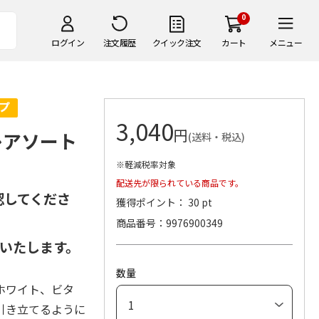
0
ログイン
注文履歴
クイック注文
カート
メニュー
3,040
円
レアソート
(送料・税込)
※軽減税率対象
配送先が限られている商品です。
認してくださ
獲得ポイント： 30 pt
商品番号
9976900349
いたします。
数量
ホワイト、ビタ
引き立てるように