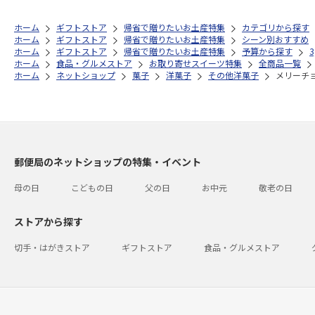
ホーム
ギフトストア
帰省で贈りたいお土産特集
カテゴリから探す
ホーム
ギフトストア
帰省で贈りたいお土産特集
シーン別おすすめ
ホーム
ギフトストア
帰省で贈りたいお土産特集
予算から探す
ホーム
食品・グルメストア
お取り寄せスイーツ特集
全商品一覧
ホーム
ネットショップ
菓子
洋菓子
その他洋菓子
メリーチョ
郵便局のネットショップの特集・イベント
母の日
こどもの日
父の日
お中元
敬老の日
ストアから探す
切手・はがきストア
ギフトストア
食品・グルメストア