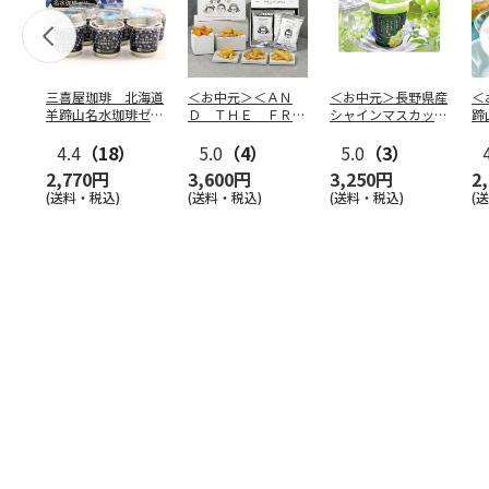
三喜屋珈琲 北海道
＜お中元＞＜ＡＮ
＜お中元＞長野県産
＜
羊蹄山名水珈琲ゼリ
Ｄ ＴＨＥ ＦＲＩ
シャインマスカット
蹄
ー詰合せ MCJ-AE
ＥＴ＞ドライフリッ
のゼリー
７
4.4
（18）
ト５種
5.0
（4）
…
5.0
（3）
2,770円
3,600円
3,250円
2
(送料・税込)
(送料・税込)
(送料・税込)
(