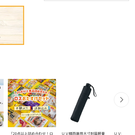
「20点以上詰め合わせ！ロ
ＵＶ晴雨兼用大寸耐風軽量
ＵＶ晴雨兼