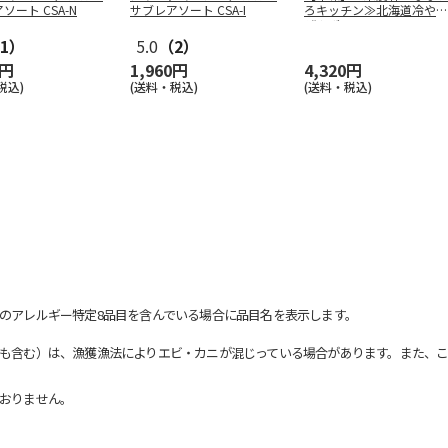
ソート CSA-N
サブレアソート CSA-I
ろキッチン≫北海道冷やし
ぜんざい5
…
1）
5.0
（2）
0円
1,960円
4,320円
税込)
(送料・税込)
(送料・税込)
のアレルギー特定8品目を含んでいる場合に品目名を表示します。
も含む）は、漁獲漁法によりエビ・カニが混じっている場合があります。また、こ
おりません。