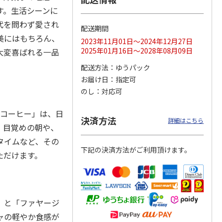
す。生活シーンに
代を問わず愛され
配送期間
美にはもちろん、
2023年11月01日～2024年12月27日
日本橋
＜お中元＞彩果の宝
＜お中元＞日本橋
＜お中元＞築地ちと
2025年01月16日～2028年08月09日
大変喜ばれる一品
 フル
石 フルーツゼリー
千疋屋総本店 フル
せ ラムネゼリー
 ９個
コレクション（東日
ートジェリー ６個
（東日本版）
配送方法
ゆうパック
本版
5.0
…
（7）
入（
4.7
…
（3）
4.8
（4）
お届け日
指定可
3,570円
3,400円
2,670円
(送料・税込)
(送料・税込)
(送料・税込)
のし
対応可
プコーヒー」は、日
決済方法
詳細はこちら
。目覚めの朝や、
タイムなど、その
下記の決済方法がご利用頂けます。
ただけます。
」と「ファヤージ
ャの軽やか食感が