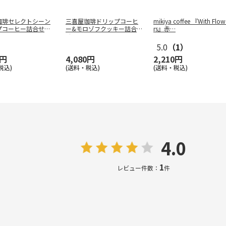
珈琲セレクトシーン
三喜屋珈琲ドリップコーヒ
mikiya coffee 『With Flow
プコーヒー詰合せ S
ー&モロゾフクッキー詰合
rs』赤
…
せ SSD
…
5.0
（1）
0円
4,080円
2,210円
税込)
(送料・税込)
(送料・税込)
4.0
1
レビュー件数：
件