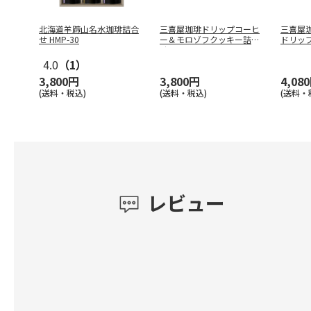
北海道羊蹄山名水珈琲詰合
三喜屋珈琲ドリップコーヒ
三喜屋
せ HMP-30
ー＆モロゾフクッキー詰合
ドリッ
せ SS
…
SD-3
…
4.0
（1）
3,800円
3,800円
4,08
(送料・税込)
(送料・税込)
(送料・
レビュー