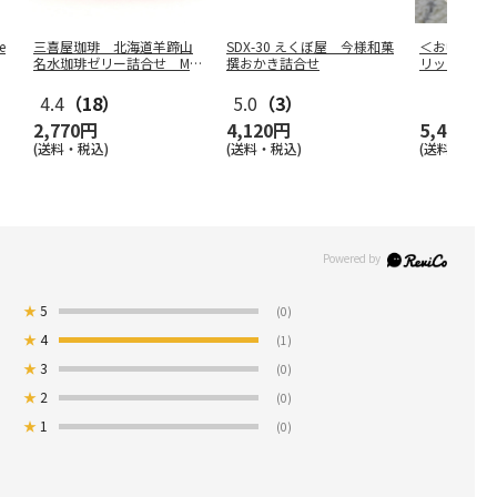
e
三喜屋珈琲 北海道羊蹄山
SDX-30 えくぼ屋 今様和菓
＜お中元＞
名水珈琲ゼリー詰合せ MC
撰おかき詰合せ
リップトッ
J-AE
ト
4.4
（18）
5.0
（3）
2,770円
4,120円
5,400円
(送料・税込)
(送料・税込)
(送料・税込)
★
5
(0)
★
4
(1)
★
3
(0)
★
2
(0)
★
1
(0)