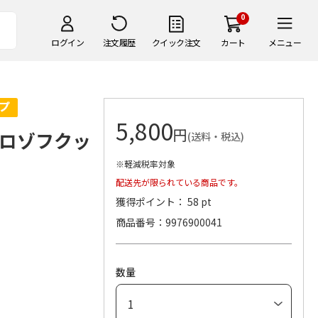
0
ログイン
注文履歴
クイック注文
カート
メニュー
5,800
円
ロゾフクッ
(送料・税込)
※軽減税率対象
配送先が限られている商品です。
獲得ポイント： 58 pt
商品番号
9976900041
数量