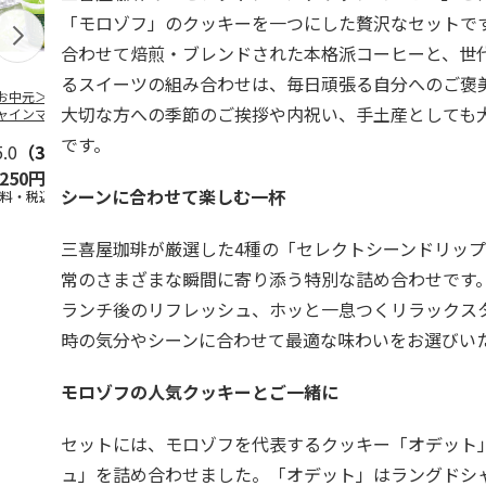
「モロゾフ」のクッキーを一つにした贅沢なセットで
合わせて焙煎・ブレンドされた本格派コーヒーと、世
るスイーツの組み合わせは、毎日頑張る自分へのご褒
お中元＞長野県産
＜お中元＞北海道羊
＜お中元＞＜ひとと
＜お中元＞
大切な方への季節のご挨拶や内祝い、手土産としても
ャインマスカット
蹄山名水珈琲ゼリー
え＞３層デザートジ
千疋屋総本店
ゼリー
７個
ュレパフェ～国産フ
ートジェリー
です。
5.0
（3）
4.3
（3）
ルー
4.7
…
（10）
入（
5.0
…
（3）
,250円
2,980円
2,980円
4,500円
シーンに合わせて楽しむ一杯
送料・税込)
(送料・税込)
(送料・税込)
(送料・税込)
三喜屋珈琲が厳選した4種の「セレクトシーンドリッ
常のさまざまな瞬間に寄り添う特別な詰め合わせです
ランチ後のリフレッシュ、ホッと一息つくリラックス
時の気分やシーンに合わせて最適な味わいをお選びい
モロゾフの人気クッキーとご一緒に
セットには、モロゾフを代表するクッキー「オデット
ュ」を詰め合わせました。「オデット」はラングドシ