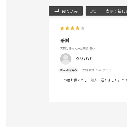
絞り込み
表示：新し
感謝
実際に使ってみた感想
:良い
クソババ
購入確認済み
性別:
女性
年代:
50代
この度お供えとして知人に送りました。と