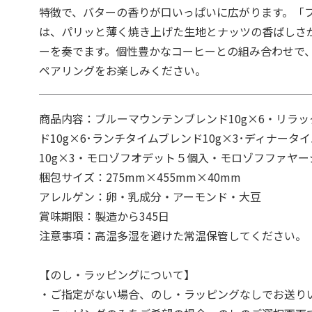
特徴で、バターの香りが口いっぱいに広がります。「
は、パリッと薄く焼き上げた生地とナッツの香ばしさ
ーを奏でます。個性豊かなコーヒーとの組み合わせで
ペアリングをお楽しみください。
商品内容：ブルーマウンテンブレンド10g×6・リラ
ド10g×6･ランチタイムブレンド10g×3･ディナータ
10g×3・モロゾフオデット５個入・モロゾフファヤー
梱包サイズ：275mm×455mm×40mm
アレルゲン：卵・乳成分・アーモンド・大豆
賞味期限：製造から345日
注意事項：高温多湿を避けた常温保管してください。
【のし・ラッピングについて】
・ご指定がない場合、のし・ラッピングなしでお送り