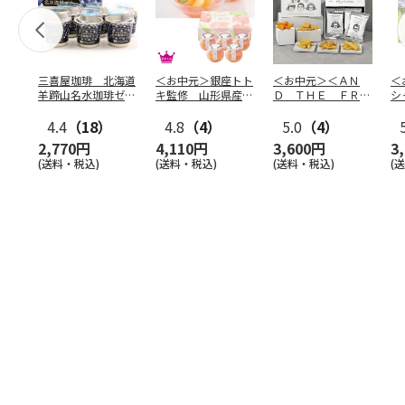
三喜屋珈琲 北海道
＜お中元＞銀座トト
＜お中元＞＜ＡＮ
＜
羊蹄山名水珈琲ゼリ
キ監修 山形県産白
Ｄ ＴＨＥ ＦＲＩ
シ
ー詰合せ MCJ-AE
桃のゼリー（東日本
ＥＴ＞ドライフリッ
の
4.4
（18）
版）
4.8
（4）
ト５種
5.0
（4）
…
2,770円
4,110円
3,600円
3
(送料・税込)
(送料・税込)
(送料・税込)
(