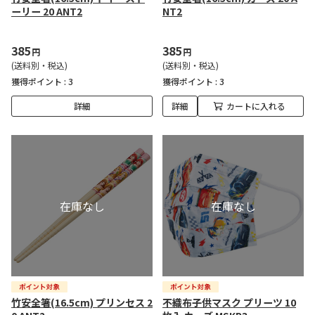
ーリー 20 ANT2
NT2
385
385
円
円
(送料別・税込)
(送料別・税込)
獲得ポイント :
3
獲得ポイント :
3
詳細
詳細
カートに入れる
竹安全箸(16.5cm) プリンセス 2
不織布子供マスク プリーツ 10