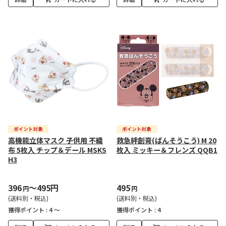
高機能立体マスク 子供用 不織
救急絆創膏(ばんそうこう) M 20
布 5枚入 チップ＆デール MSKS
枚入 ミッキー＆フレンズ QQB1
H3
396
～495円
495
円
円
(送料別・税込)
(送料別・税込)
獲得ポイント :
4 ～
獲得ポイント :
4