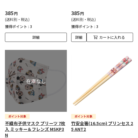
385
385
円
円
(送料別・税込)
(送料別・税込)
獲得ポイント :
3
獲得ポイント :
3
詳細
詳細
カートに入れる
不織布子供マスク プリーツ 7枚
竹安全箸(16.5cm) プリンセス 2
入 ミッキー＆フレンズ MSKP3
5 ANT2
N