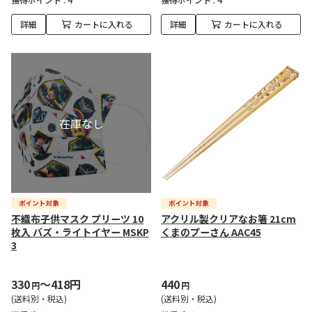
詳細
カートに入れる
詳細
カートに入れる
不織布子供マスク プリーツ 10
アクリル製クリアなお箸 21cm
枚入 バズ・ライトイヤー MSKP
くまのプーさん AAC45
3
330
～418円
440
円
円
(送料別・税込)
(送料別・税込)