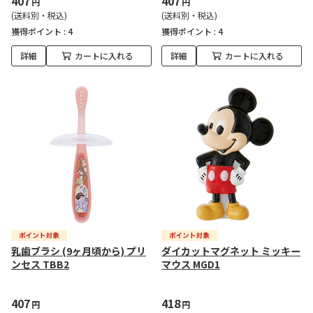
407
407
円
円
(送料別・税込)
(送料別・税込)
獲得ポイント :
4
獲得ポイント :
4
詳細
カートに入れる
詳細
カートに入れる
乳歯ブラシ (9ヶ月頃から) プリ
ダイカットマグネット ミッキー
ンセス TBB2
マウス MGD1
407
418
円
円