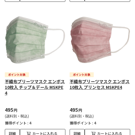
不織布プリーツマスク エンボス
不織布プリーツマスク エンボス
10枚入 チップ＆デール MSKPE
10枚入 プリンセス MSKPE4
4
495
495
円
円
(送料別・税込)
(送料別・税込)
獲得ポイント :
4
獲得ポイント :
4
詳細
カートに入れる
詳細
カートに入れる