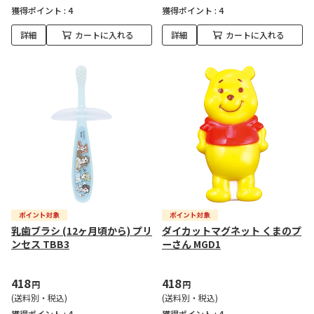
獲得ポイント :
4
獲得ポイント :
4
詳細
カートに入れる
詳細
カートに入れる
乳歯ブラシ (12ヶ月頃から) プリ
ダイカットマグネット くまのプ
ンセス TBB3
ーさん MGD1
418
418
円
円
(送料別・税込)
(送料別・税込)
獲得ポイント :
4
獲得ポイント :
4