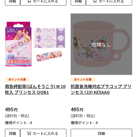
詳細
カートに入れる
詳細
カートに入れる
救急絆創膏(ばんそうこう) M 20
抗菌食洗機対応プラコップ プリ
枚入 プリンセス QQB1
ンセス (23) KE5AAG
495
495
円
円
(送料別・税込)
(送料別・税込)
獲得ポイント :
4
獲得ポイント :
4
詳細
カートに入れる
詳細