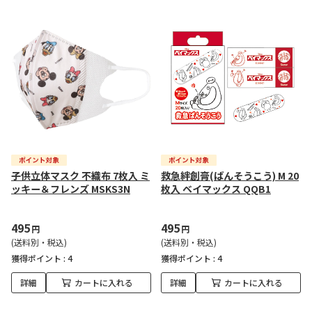
子供立体マスク 不織布 7枚入 ミ
救急絆創膏(ばんそうこう) M 20
ッキー＆フレンズ MSKS3N
枚入 ベイマックス QQB1
495
495
円
円
(送料別・税込)
(送料別・税込)
獲得ポイント :
4
獲得ポイント :
4
詳細
カートに入れる
詳細
カートに入れる