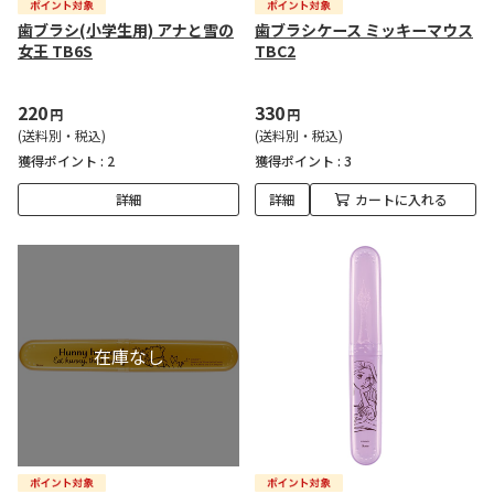
歯ブラシ(小学生用) アナと雪の
歯ブラシケース ミッキーマウス
女王 TB6S
TBC2
220
330
円
円
(送料別・税込)
(送料別・税込)
獲得ポイント :
2
獲得ポイント :
3
詳細
詳細
カートに入れる