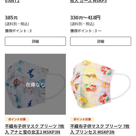
0 ANT2
枚入 カーズ MSKP3
385
330
～418円
円
円
(送料別・税込)
(送料別・税込)
獲得ポイント :
3
獲得ポイント :
3 ～
詳細
詳細
不織布子供マスク プリーツ 7枚
不織布子供マスク プリーツ 7枚
入 アナと雪の女王2 MSKP3N
入 プリンセス MSKP3N