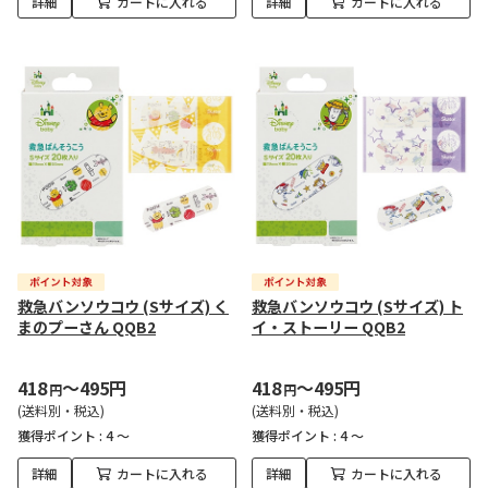
詳細
カートに入れる
詳細
カートに入れる
救急バンソウコウ (Sサイズ) く
救急バンソウコウ (Sサイズ) ト
まのプーさん QQB2
イ・ストーリー QQB2
418
～495円
418
～495円
円
円
(送料別・税込)
(送料別・税込)
獲得ポイント :
4 ～
獲得ポイント :
4 ～
詳細
カートに入れる
詳細
カートに入れる