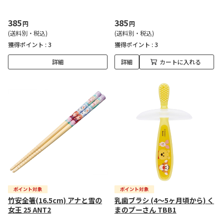
385
385
円
円
(送料別・税込)
(送料別・税込)
獲得ポイント :
3
獲得ポイント :
3
詳細
詳細
カートに入れる
竹安全箸(16.5cm) アナと雪の
乳歯ブラシ (4～5ヶ月頃から) く
女王 25 ANT2
まのプーさん TBB1