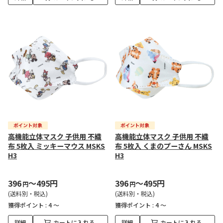
高機能立体マスク 子供用 不織
高機能立体マスク 子供用 不織
布 5枚入 ミッキーマウス MSKS
布 5枚入 くまのプーさん MSKS
H3
H3
396
～495円
396
～495円
円
円
(送料別・税込)
(送料別・税込)
獲得ポイント :
4 ～
獲得ポイント :
4 ～
詳細
カートに入れる
詳細
カートに入れる