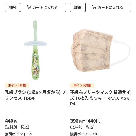
詳細
カートに入れる
詳細
カートに入れる
乳歯ブラシ (1歳6ヶ月頃から) プ
不織布プリーツマスク 普通サイ
リンセス TBB4
ズ 10枚入 ミッキーマウス MSK
P4
440
396
～440円
円
円
(送料別・税込)
(送料別・税込)
獲得ポイント :
4
獲得ポイント :
4 ～