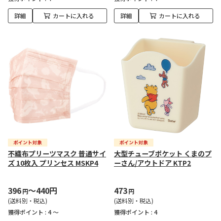
詳細
カートに入れる
詳細
カートに入れる
不織布プリーツマスク 普通サイ
大型チューブポケット くまのプ
ズ 10枚入 プリンセス MSKP4
ーさん/アウトドア KTP2
396
～440円
473
円
円
(送料別・税込)
(送料別・税込)
獲得ポイント :
4 ～
獲得ポイント :
4