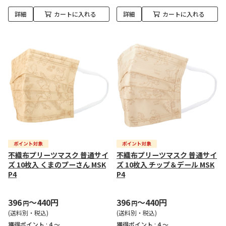
詳細
カートに入れる
詳細
カートに入れる
不織布プリーツマスク 普通サイ
不織布プリーツマスク 普通サイ
ズ 10枚入 くまのプーさん MSK
ズ 10枚入 チップ＆デール MSK
P4
P4
396
～440円
396
～440円
円
円
(送料別・税込)
(送料別・税込)
獲得ポイント :
4 ～
獲得ポイント :
4 ～