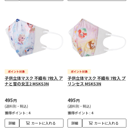
子供立体マスク 不織布 7枚入 ア
子供立体マスク 不織布 7枚入 プ
ナと雪の女王2 MSKS3N
リンセス MSKS3N
495
495
円
円
(送料別・税込)
(送料別・税込)
獲得ポイント :
4
獲得ポイント :
4
詳細
カートに入れる
詳細
カートに入れる