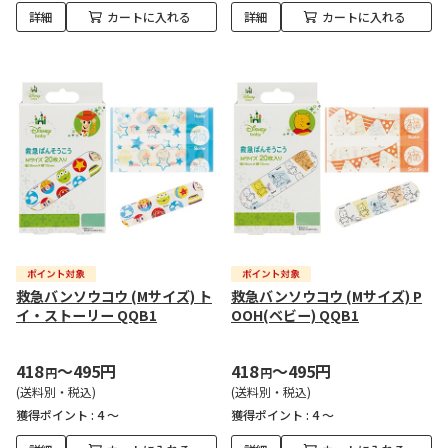
詳細
カートに入れる
詳細
カートに入れる
救急バンソウコウ (Mサイズ) ト
救急バンソウコウ (Mサイズ) P
イ・ストーリー QQB1
OOH(ベビー) QQB1
418
～495円
418
～495円
円
円
(送料別・税込)
(送料別・税込)
獲得ポイント :
4 ～
獲得ポイント :
4 ～