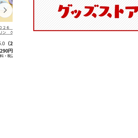
０２６ ポムポム
ハローキティ スキ
〈ソロソロ〉パーフ
ハローキティ
リン クッション
ンクリーム３本セッ
ェクトＵＶジェル
ションファン
ァンデーション３
ト
６本
ョン３個セッ
セ
5.0
…
（2）
5.0
（4）
4.8
（16）
,290円
2,670円
9,800円
4,290円
送料・税込)
(送料・税込)
(送料・税込)
(送料・税込)