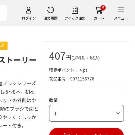
0
ログイン
注文履歴
クイック注文
カート
メニュー
407
円
・ストーリー
(送料別・税込)
獲得ポイント： 4 pt
商品番号
9971156776
歯ブラシシリーズ
安は5～8本。初め
ヘッドの外側はや
数量
種類のブラシで歯と
りやすくてしっか
レート付き。