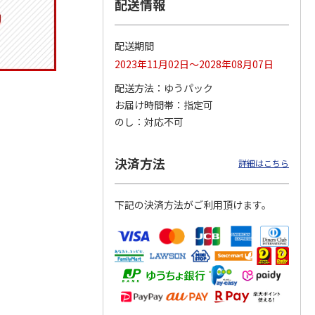
配送情報
配送期間
 クッ
２０２６ ポムポム
〈ソロソロ〉パーフ
〈ソロソロ〉アクア
2023年11月02日～2028年08月07日
デーシ
プリン フェイスパ
ェクトＵＶジェル
シートマスクＲ・パ
ト
ウダー３個セット
２本
ーフェクトＵＶジェ
配送方法
ゆうパック
5.0
（1）
4.8
（12）
ルセ
4.4
…
（10）
お届け時間帯
指定可
5,280円
3,980円
3,980円
のし
対応不可
(送料・税込)
(送料・税込)
(送料・税込)
決済方法
詳細はこちら
下記の決済方法がご利用頂けます。