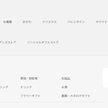
お歳暮
おせち
クリスマス
バレンタイン
ホワイト
グッズストア
ソーシャルギフトストア
果物・野菜等
乳製品
シング
ドリンク
お酒
フラワーギフト
書籍・カタログギフト