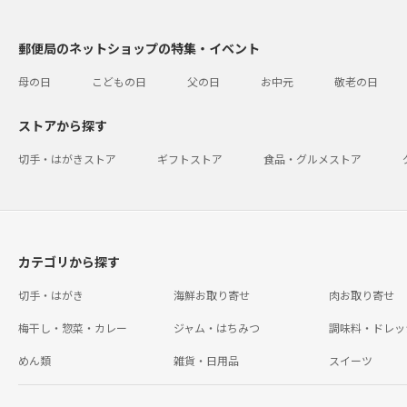
郵便局のネットショップの特集・イベント
母の日
こどもの日
父の日
お中元
敬老の日
ストアから探す
切手・はがきストア
ギフトストア
食品・グルメストア
カテゴリから探す
切手・はがき
海鮮お取り寄せ
肉お取り寄せ
梅干し・惣菜・カレー
ジャム・はちみつ
調味料・ドレッ
めん類
雑貨・日用品
スイーツ