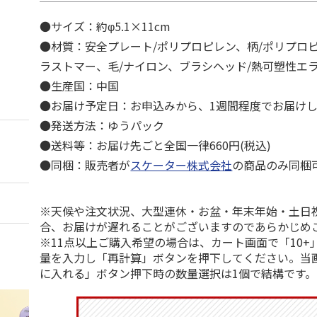
●サイズ：約φ5.1×11cm
●材質：安全プレート/ポリプロピレン、柄/ポリプロ
ラストマー、毛/ナイロン、ブラシヘッド/熱可塑性エ
●生産国：中国
●お届け予定日：お申込みから、1週間程度でお届け
●発送方法：ゆうパック
●送料等：お届け先ごと全国一律660円(税込)
●同梱：販売者が
スケーター株式会社
の商品のみ同梱
※天候や注文状況、大型連休・お盆・年末年始・土日
合、お届けが遅れることがございますのであらかじめ
※11点以上ご購入希望の場合は、カート画面で「10+
量を入力し「再計算」ボタンを押下してください。当
に入れる」ボタン押下時の数量選択は1個で結構です。