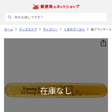
ホーム
グッズストア
ディズニー
くまのプーさん
歯ブラシケース 