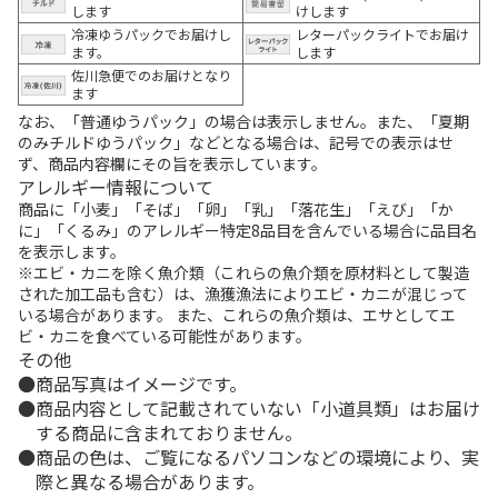
します
けします
冷凍ゆうパックでお届けし
レターパックライトでお届け
ます。
します
佐川急便でのお届けとなり
ます
なお、「普通ゆうパック」の場合は表示しません。また、「夏期
のみチルドゆうパック」などとなる場合は、記号での表示はせ
ず、商品内容欄にその旨を表示しています。
アレルギー情報について
商品に「小麦」「そば」「卵」「乳」「落花生」「えび」「か
に」「くるみ」のアレルギー特定8品目を含んでいる場合に品目名
を表示します。
※エビ・カニを除く魚介類（これらの魚介類を原材料として製造
された加工品も含む）は、漁獲漁法によりエビ・カニが混じって
いる場合があります。 また、これらの魚介類は、エサとしてエ
ビ・カニを食べている可能性があります。
その他
商品写真はイメージです。
商品内容として記載されていない「小道具類」はお届け
する商品に含まれておりません。
商品の色は、ご覧になるパソコンなどの環境により、実
際と異なる場合があります。