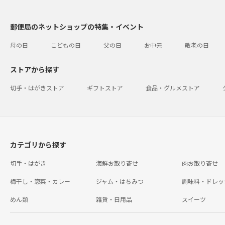
郵便局のネットショップの特集・イベント
母の日
こどもの日
父の日
お中元
敬老の日
ストアから探す
切手・はがきストア
ギフトストア
食品・グルメストア
カテゴリから探す
切手・はがき
海鮮お取り寄せ
肉お取り寄せ
梅干し・惣菜・カレー
ジャム・はちみつ
調味料・ドレッ
めん類
雑貨・日用品
スイーツ