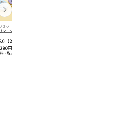
０２６ ポムポム
ハローキティ スキ
〈ソロソロ〉パーフ
２０２６ ポ
リン クッション
ンクリーム３本セッ
ェクトＵＶジェル
プリン フェ
ァンデーション３
ト
６本
ウダー３個セ
セ
5.0
…
（2）
5.0
（4）
4.8
（16）
5.0
（1）
,290円
2,670円
9,800円
5,280円
送料・税込)
(送料・税込)
(送料・税込)
(送料・税込)