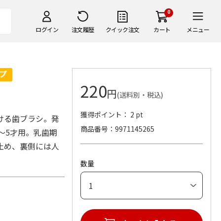
0
ログイン
注文履歴
クイック注文
カート
メニュー
220
円
(送料別・税込)
獲得ポイント： 2 pt
ける歯ブラシ。発
商品番号
9971145265
3～5才用。乳歯期
止め、裏側には人
数量