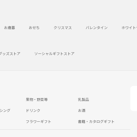
お歳暮
おせち
クリスマス
バレンタイン
ホワイト
グッズストア
ソーシャルギフトストア
果物・野菜等
乳製品
シング
ドリンク
お酒
フラワーギフト
書籍・カタログギフト