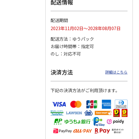
配送情報
配送期間
ムポム
ハローキティ クッ
〈ソロソロ〉パーフ
〈ソロソロ〉アクア
2023年11月02日～2028年08月07日
イスパ
ションファンデーシ
ェクトＵＶジェル
シートマスクＲ・パ
ット
ョン３個セット
２本
ーフェクトＵＶジェ
配送方法
ゆうパック
4.8
（12）
ルセ
4.4
…
（10）
お届け時間帯
指定可
4,290円
3,980円
3,980円
のし
対応不可
(送料・税込)
(送料・税込)
(送料・税込)
決済方法
詳細はこちら
下記の決済方法がご利用頂けます。