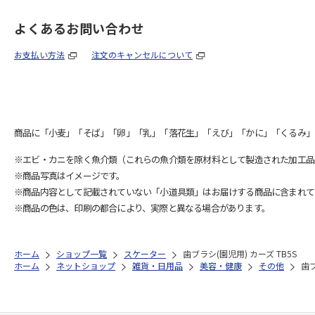
よくあるお問い合わせ
お支払い方法
注文のキャンセルについて
商品に「小麦」「そば」「卵」「乳」「落花生」「えび」「かに」「くるみ」
※エビ・カニを除く魚介類（これらの魚介類を原材料として製造された加工品
※商品写真はイメージです。
※商品内容として記載されていない「小道具類」はお届けする商品に含まれて
※商品の色は、印刷の都合により、実際と異なる場合があります。
ホーム
ショップ一覧
スケーター
歯ブラシ(園児用) カーズ TB5S
ホーム
ネットショップ
雑貨・日用品
美容・健康
その他
歯ブ