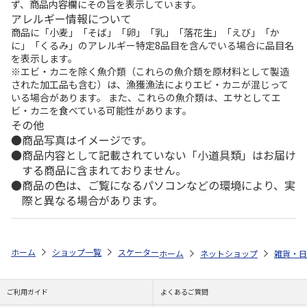
ず、商品内容欄にその旨を表示しています。
アレルギー情報について
商品に「小麦」「そば」「卵」「乳」「落花生」「えび」「か
に」「くるみ」のアレルギー特定8品目を含んでいる場合に品目名
を表示します。
※エビ・カニを除く魚介類（これらの魚介類を原材料として製造
された加工品も含む）は、漁獲漁法によりエビ・カニが混じって
いる場合があります。 また、これらの魚介類は、エサとしてエ
ビ・カニを食べている可能性があります。
その他
商品写真はイメージです。
商品内容として記載されていない「小道具類」はお届け
する商品に含まれておりません。
商品の色は、ご覧になるパソコンなどの環境により、実
際と異なる場合があります。
ホーム
ショップ一覧
スケーター
乳歯ブラシ (12ヶ月頃から) プリンセ
ホーム
ネットショップ
雑貨・日
ご利用ガイド
よくあるご質問